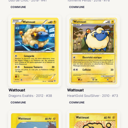
Duo de Choc · 2019 · #41
Tonnerre Perdu · 2018 · #76
COMMUNE
COMMUNE
Wattouat
Wattouat
Dragons Exaltés · 2012 · #38
HeartGold SoulSilver · 2010 · #73
COMMUNE
COMMUNE