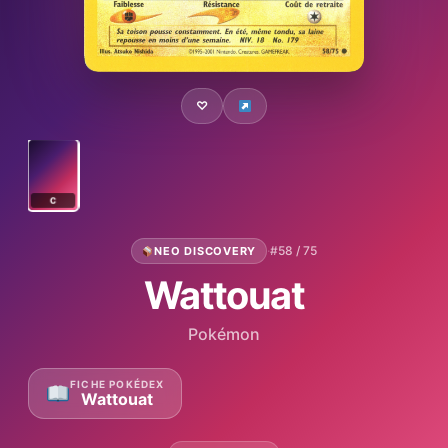
♡
C
·
#58 / 75
NEO DISCOVERY
Wattouat
Pokémon
FICHE POKÉDEX
Wattouat