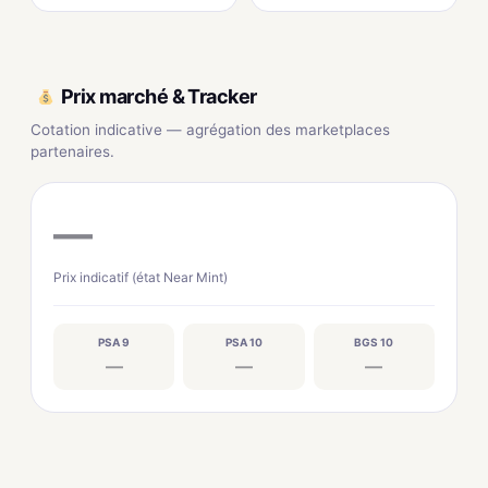
Prix marché & Tracker
Cotation indicative — agrégation des marketplaces
partenaires.
—
Prix indicatif (état Near Mint)
PSA 9
PSA 10
BGS 10
—
—
—