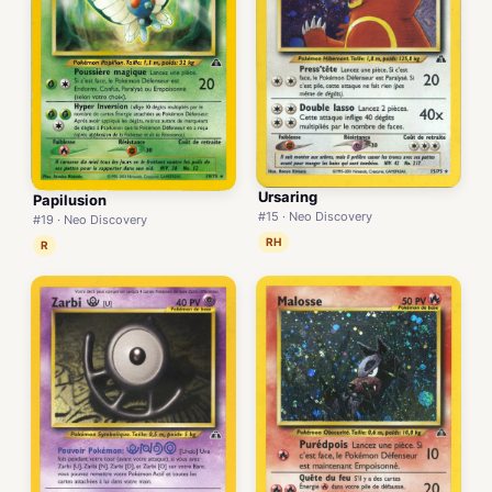
Ursaring
Papilusion
#15 · Neo Discovery
#19 · Neo Discovery
RH
R