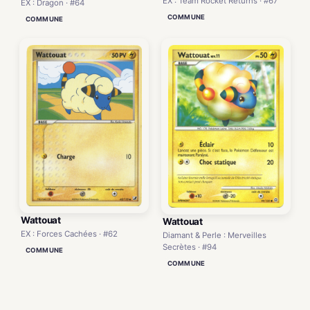
EX : Team Rocket Returns · #67
EX : Dragon · #64
COMMUNE
COMMUNE
Wattouat
Wattouat
EX : Forces Cachées · #62
Diamant & Perle : Merveilles
Secrètes · #94
COMMUNE
COMMUNE