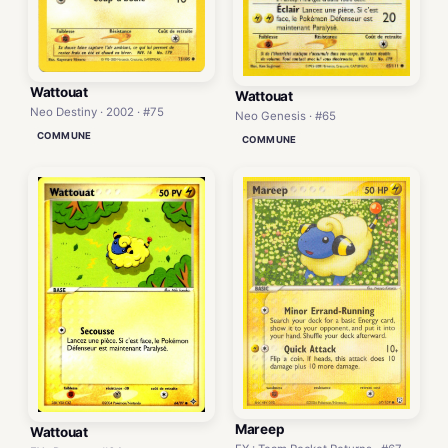
Wattouat
Wattouat
Neo Destiny · 2002 · #75
Neo Genesis · #65
COMMUNE
COMMUNE
Mareep
Wattouat