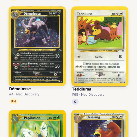
Démolosse
Teddiursa
#4 · Neo Discovery
#65 · Neo Discovery
RH
C