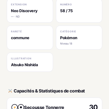
EXTENSION
NUMÉRO
Neo Discovery
58 / 75
— · ND
RARETÉ
CATÉGORIE
commune
Pokémon
Niveau 18
ILLUSTRATION
Atsuko Nishida
Capacités & Statistiques de combat
30
Secousse Tonnerre
●