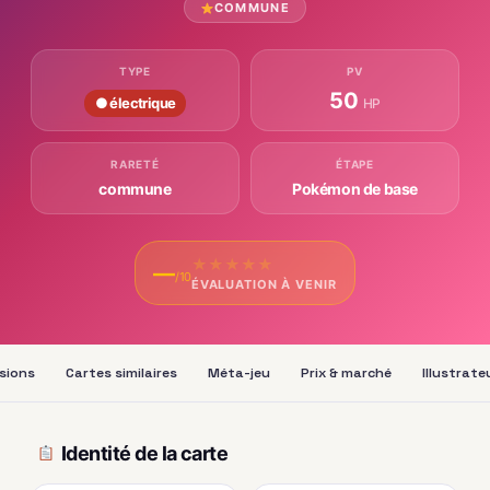
COMMUNE
TYPE
PV
50
● électrique
HP
RARETÉ
ÉTAPE
commune
Pokémon de base
★
★
★
★
★
—
/10
ÉVALUATION À VENIR
sions
Cartes similaires
Méta-jeu
Prix & marché
Illustrate
Identité de la carte