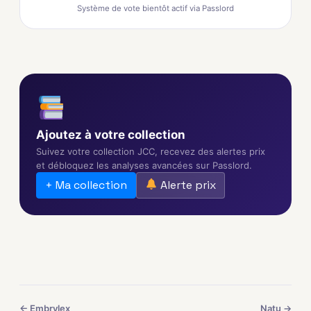
Système de vote bientôt actif via Passlord
Ajoutez à votre collection
Suivez votre collection JCC, recevez des alertes prix
et débloquez les analyses avancées sur Passlord.
+ Ma collection
Alerte prix
← Embrylex
Natu →