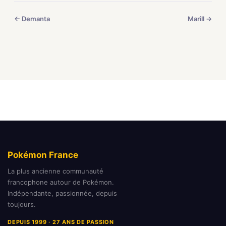
← Demanta
Marill →
Pokémon France
La plus ancienne communauté
francophone autour de Pokémon.
Indépendante, passionnée, depuis
toujours.
DEPUIS 1999 · 27 ANS DE PASSION