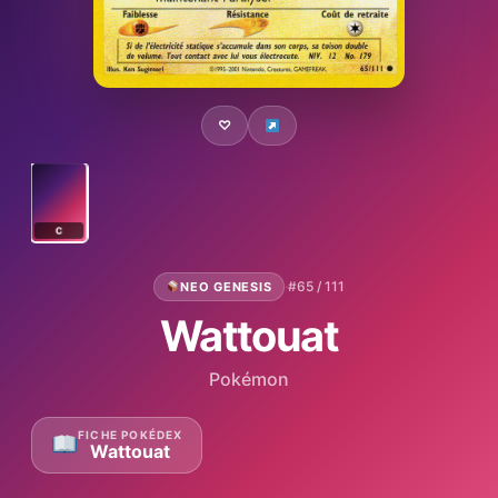
♡
C
·
#65 / 111
NEO GENESIS
Wattouat
Pokémon
FICHE POKÉDEX
Wattouat