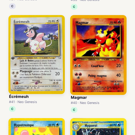
C
C
Écrémeuh
Magmar
#41 · Neo Genesis
#40 · Neo Genesis
C
C