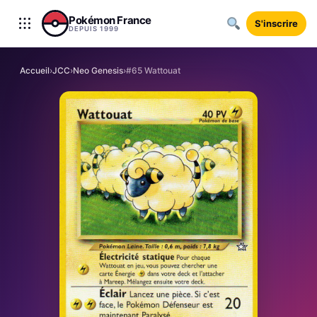
Aller au contenu
Pokémon France
S'inscrire
DEPUIS 1999
Accueil
›
JCC
›
Neo Genesis
›
#65 Wattouat