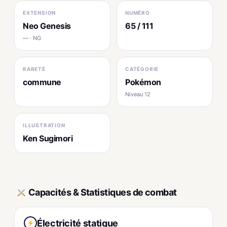
EXTENSION
NUMÉRO
Neo Genesis
65 / 111
— · NG
RARETÉ
CATÉGORIE
commune
Pokémon
Niveau 12
ILLUSTRATION
Ken Sugimori
Capacités & Statistiques de combat
Électricité statique