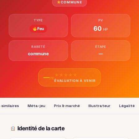
COMMUNE
TYPE
PV
60
Feu
HP
RARETÉ
ÉTAPE
commune
—
★
★
★
★
★
—
/10
ÉVALUATION À VENIR
 similaires
Méta-jeu
Prix & marché
Illustrateur
Légalité
Identité de la carte