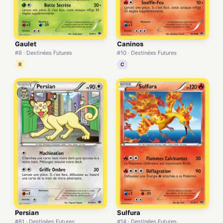
Gaulet
Caninos
#9 · Destinées Futures
#10 · Destinées Futures
R
C
Persian
Sulfura
#81 · Destinées Futures
#14 · Destinées Futures