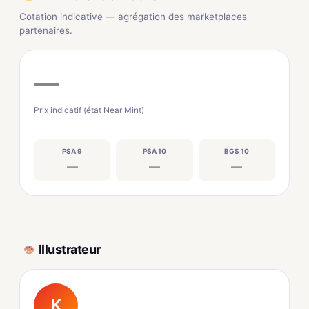
Cotation indicative — agrégation des marketplaces
partenaires.
—
Prix indicatif (état Near Mint)
PSA 9
PSA 10
BGS 10
—
—
—
Illustrateur
K