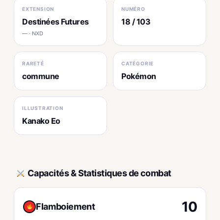
EXTENSION
NUMÉRO
Destinées Futures
18 / 103
— · NXD
RARETÉ
CATÉGORIE
commune
Pokémon
ILLUSTRATION
Kanako Eo
Capacités & Statistiques de combat
10
Flamboiement