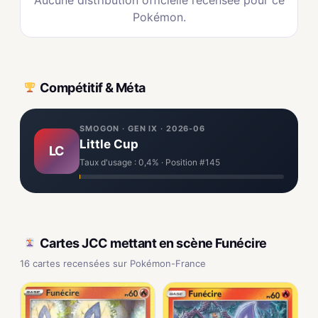
Aucune distribution officielle recensée pour ce
Pokémon.
Compétitif & Méta
SMOGON · GEN IX · 2026-06
Little Cup
LC
Taux d'usage : 0,4% · Position #145
Cartes JCC mettant en scène Funécire
16 cartes recensées sur Pokémon-France