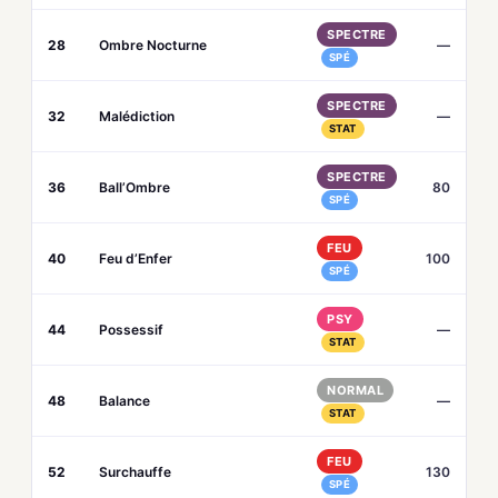
SPECTRE
28
Ombre Nocturne
—
SPÉ
SPECTRE
32
Malédiction
—
STAT
SPECTRE
36
Ball’Ombre
80
SPÉ
FEU
40
Feu d’Enfer
100
SPÉ
PSY
44
Possessif
—
STAT
NORMAL
48
Balance
—
STAT
FEU
52
Surchauffe
130
SPÉ