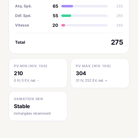
65
Atq. Spé.
255
55
Déf. Spé.
255
20
Vitesse
255
275
Total
PV MIN (NIV. 100)
PV MAX (NIV. 100)
210
304
0 IV, 0 EV, nat. -
31 IV, 252 EV, nat. +
VARIATION GEN
Stable
Inchangées récemment