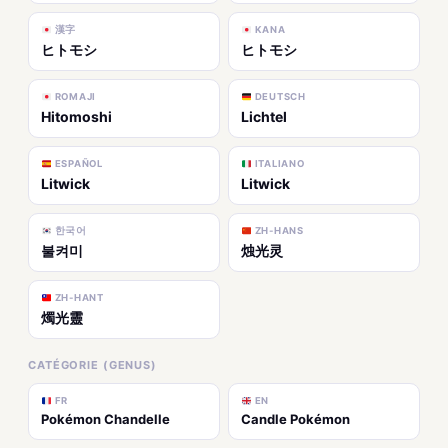
漢字
KANA
ヒトモシ
ヒトモシ
ROMAJI
DEUTSCH
Hitomoshi
Lichtel
ESPAÑOL
ITALIANO
Litwick
Litwick
한국어
ZH-HANS
불켜미
烛光灵
ZH-HANT
燭光靈
CATÉGORIE (GENUS)
FR
EN
Pokémon Chandelle
Candle Pokémon