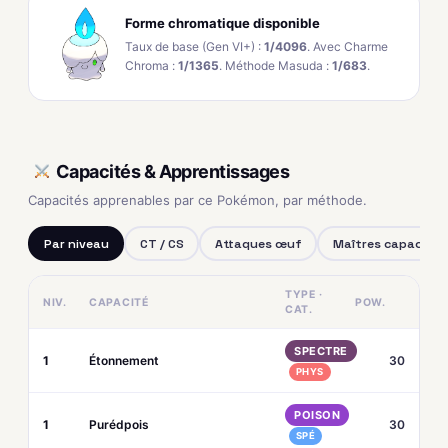
Forme chromatique disponible
Taux de base (Gen VI+) :
1/4096
. Avec Charme
Chroma :
1/1365
. Méthode Masuda :
1/683
.
Capacités & Apprentissages
Capacités apprenables par ce Pokémon, par méthode.
Par niveau
CT / CS
Attaques œuf
Maîtres capacités
TYPE ·
NIV.
CAPACITÉ
POW.
CAT.
SPECTRE
1
Étonnement
30
PHYS
POISON
1
Purédpois
30
SPÉ