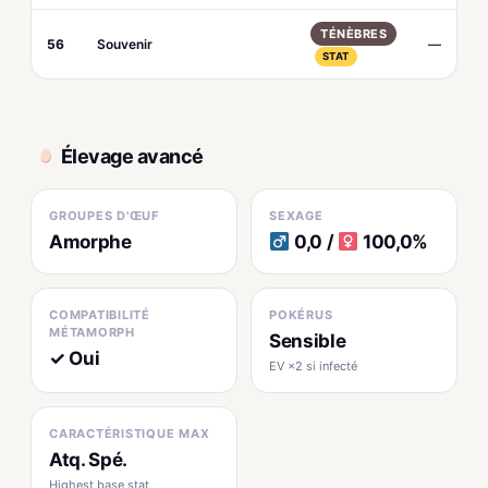
TÉNÈBRES
56
Souvenir
—
STAT
Élevage avancé
GROUPES D'ŒUF
SEXAGE
Amorphe
0,0 /
100,0%
COMPATIBILITÉ
POKÉRUS
MÉTAMORPH
Sensible
✓ Oui
EV ×2 si infecté
CARACTÉRISTIQUE MAX
Atq. Spé.
Highest base stat