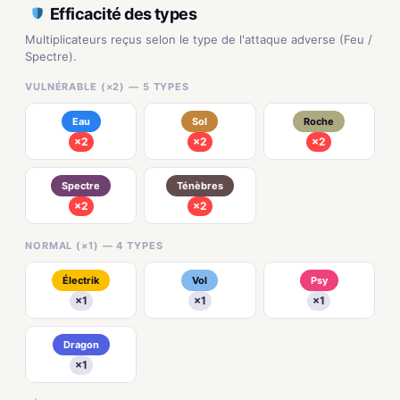
Efficacité des types
Multiplicateurs reçus selon le type de l'attaque adverse (Feu /
Spectre).
VULNÉRABLE (×2) — 5 TYPES
Eau
Sol
Roche
×2
×2
×2
Spectre
Ténèbres
×2
×2
NORMAL (×1) — 4 TYPES
Électrik
Vol
Psy
×1
×1
×1
Dragon
×1