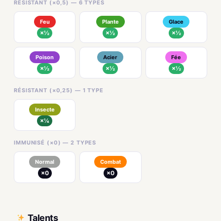
RÉSISTANT (×0,5) — 6 TYPES
Feu
Plante
Glace
×½
×½
×½
Poison
Acier
Fée
×½
×½
×½
RÉSISTANT (×0,25) — 1 TYPE
Insecte
×¼
IMMUNISÉ (×0) — 2 TYPES
Normal
Combat
×0
×0
Talents