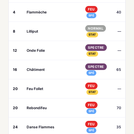
FEU
4
Flammèche
40
SPÉ
NORMAL
8
Lilliput
—
STAT
SPECTRE
12
Onde Folie
—
STAT
SPECTRE
16
Châtiment
65
SPÉ
FEU
20
Feu Follet
—
STAT
FEU
20
Rebondifeu
70
SPÉ
FEU
24
Danse Flammes
35
SPÉ