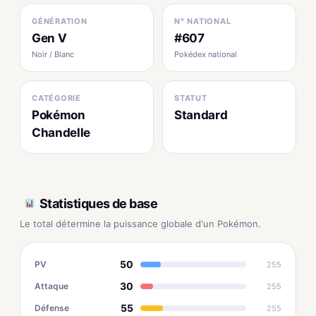
GÉNÉRATION
N° NATIONAL
Gen V
#607
Noir / Blanc
Pokédex national
CATÉGORIE
STATUT
Pokémon
Standard
Chandelle
Statistiques de base
Le total détermine la puissance globale d'un Pokémon.
50
PV
255
30
Attaque
255
55
Défense
255