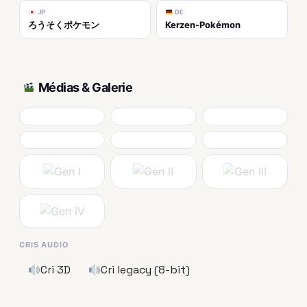
JP
DE
ろうそくポケモン
Kerzen-Pokémon
Médias & Galerie
CRIS AUDIO
Cri 3D
Cri legacy (8-bit)