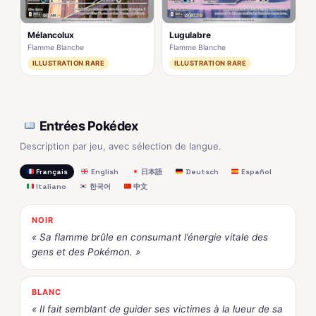
Mélancolux
Lugulabre
Flamme Blanche
Flamme Blanche
ILLUSTRATION RARE
ILLUSTRATION RARE
Entrées Pokédex
Description par jeu, avec sélection de langue.
Français
English
日本語
Deutsch
Español
Italiano
한국어
中文
NOIR
« Sa flamme brûle en consumant l’énergie vitale des
gens et des Pokémon. »
BLANC
« Il fait semblant de guider ses victimes à la lueur de sa