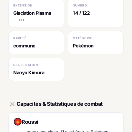
EXTENSION
NUMÉRO
Glaciation Plasma
14 / 122
— · PLF
RARETÉ
CATÉGORIE
commune
Pokémon
ILLUSTRATION
Naoyo Kimura
Capacités & Statistiques de combat
Roussi
Lancez une pièce. Si c'est face, le Pokémon