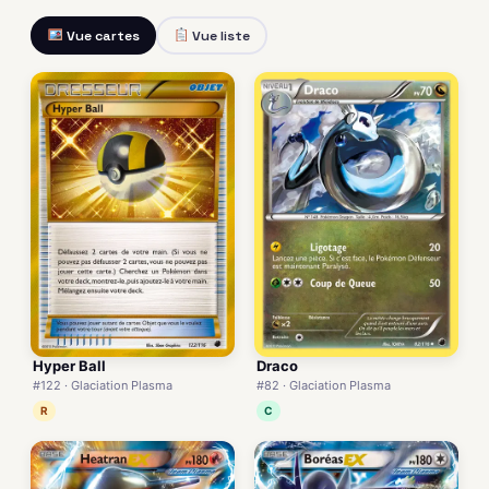
Vue cartes
Vue liste
Hyper Ball
Draco
#122 · Glaciation Plasma
#82 · Glaciation Plasma
R
C