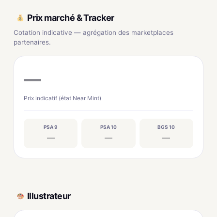
Prix marché & Tracker
Cotation indicative — agrégation des marketplaces
partenaires.
—
Prix indicatif (état Near Mint)
PSA 9
PSA 10
BGS 10
—
—
—
Illustrateur