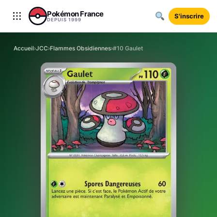
Aller au contenu
Pokémon France
S'inscrire
DEPUIS 1999
Accueil
›
JCC
›
Flammes Obsidiennes
›
#10 Gaulet