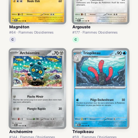
Magnéton
Argouste
#64 · Flammes Obsidiennes
#177 · Flammes Obsidiennes
C
C
Archéomire
Triopikeau
#144 · Flammes Obsidiennes
#59 · Flammes Obsidiennes