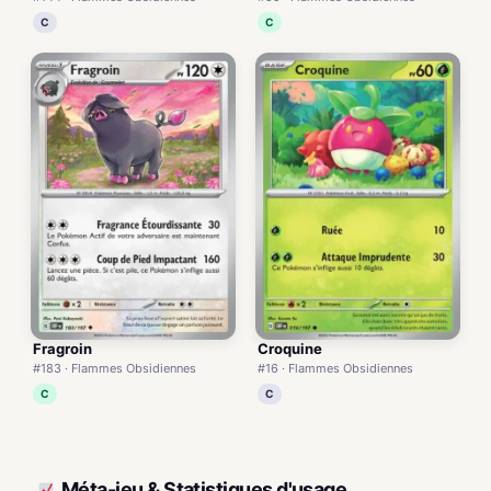
C
C
Fragroin
Croquine
#183 · Flammes Obsidiennes
#16 · Flammes Obsidiennes
C
C
Méta-jeu & Statistiques d'usage