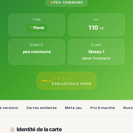
PEU COMMUNE
TYPE
PV
110
Plante
HP
RARETÉ
ÉTAPE
peu commune
Niveau 1
depuis Trompignon
★
★
★
★
★
—
/10
ÉVALUATION À VENIR
s versions
Cartes similaires
Méta-jeu
Prix & marché
Illus
Identité de la carte