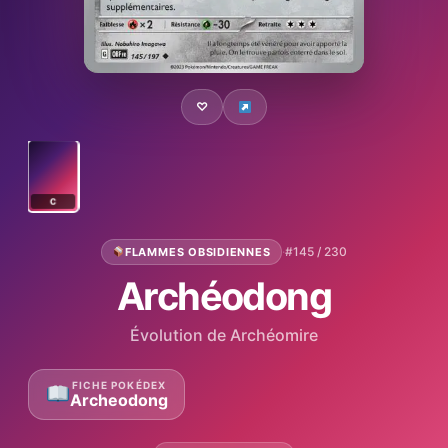
♡
C
·
#145 / 230
FLAMMES OBSIDIENNES
Archéodong
Évolution de Archéomire
FICHE POKÉDEX
Archeodong