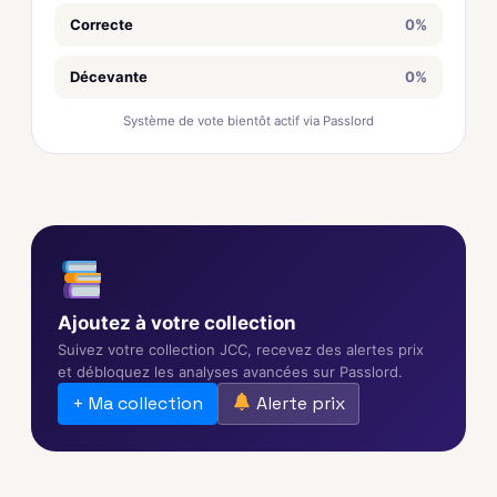
Correcte
0%
Décevante
0%
Système de vote bientôt actif via Passlord
Ajoutez à votre collection
Suivez votre collection JCC, recevez des alertes prix
et débloquez les analyses avancées sur Passlord.
+ Ma collection
Alerte prix