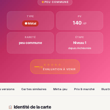
PEU COMMUNE
TYPE
PV
140
● Métal
HP
RARETÉ
ÉTAPE
peu commune
Niveau 1
depuis Archéomire
★
★
★
★
★
—
/10
ÉVALUATION À VENIR
s versions
Cartes similaires
Méta-jeu
Prix & marché
Illus
Identité de la carte