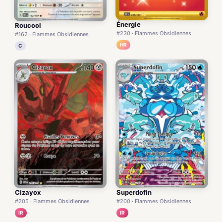
Énergie
Roucool
#230 · Flammes Obsidiennes
#162 · Flammes Obsidiennes
HR
C
Cizayox
Superdofin
#205 · Flammes Obsidiennes
#200 · Flammes Obsidiennes
IR
IR