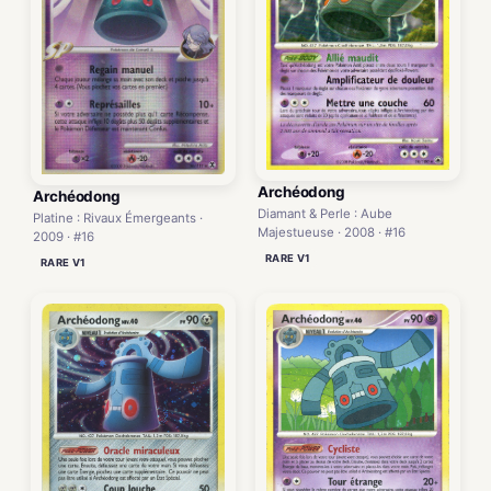
Archéodong
Archéodong
Diamant & Perle : Aube
Platine : Rivaux Émergeants ·
Majestueuse · 2008 · #16
2009 · #16
RARE V1
RARE V1