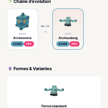
Chaîne d'évolution
Niv. 33
→
#436
#437
Archeomire
Archeodong
ACIER
PSY
ACIER
PSY
Formes & Variantes
Forme standard