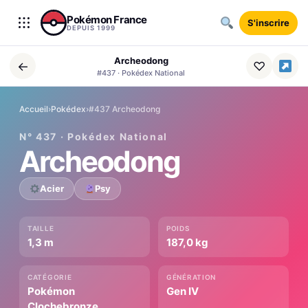
Aller au contenu
Pokémon France
S'inscrire
DEPUIS 1999
Archeodong
←
♡
#437 · Pokédex National
Accueil
›
Pokédex
›
#437 Archeodong
N° 437 · Pokédex National
Archeodong
Acier
Psy
TAILLE
POIDS
1,3 m
187,0 kg
CATÉGORIE
GÉNÉRATION
Pokémon
Gen IV
Clochebronze