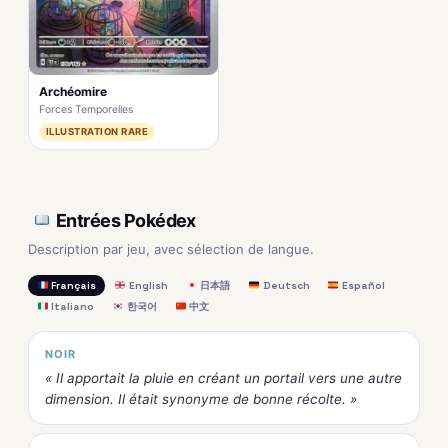
Archéomire
Forces Temporelles
ILLUSTRATION RARE
Entrées Pokédex
Description par jeu, avec sélection de langue.
Français
English
日本語
Deutsch
Español
Italiano
한국어
中文
NOIR
« Il apportait la pluie en créant un portail vers une autre
dimension. Il était synonyme de bonne récolte. »