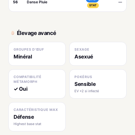
56
Danse Pluie
—
STAT
Élevage avancé
GROUPES D'ŒUF
SEXAGE
Minéral
Asexué
COMPATIBILITÉ
POKÉRUS
MÉTAMORPH
Sensible
✓ Oui
EV ×2 si infecté
CARACTÉRISTIQUE MAX
Défense
Highest base stat