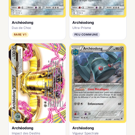
Archéodong
Archéodong
Duo de Choc
Ultra-Prisme
RARE V1
PEU COMMUNE
Archéodong
Archéodong
Impact des Destins
Vigueur Spectrale