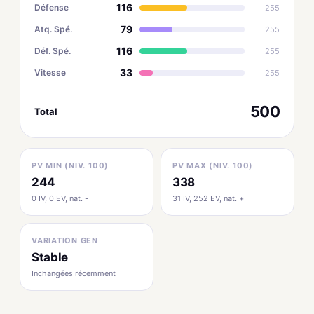
116
Défense
255
79
Atq. Spé.
255
116
Déf. Spé.
255
33
Vitesse
255
500
Total
PV MIN (NIV. 100)
PV MAX (NIV. 100)
244
338
0 IV, 0 EV, nat. -
31 IV, 252 EV, nat. +
VARIATION GEN
Stable
Inchangées récemment