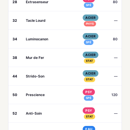
28
Extrasenseur
80
SPÉ
ACIER
32
Tacle Lourd
—
PHYS
ACIER
34
Luminocanon
80
SPÉ
ACIER
38
Mur de Fer
—
STAT
ACIER
44
Strido-Son
—
STAT
PSY
50
Prescience
120
SPÉ
PSY
52
Anti-Soin
—
STAT
EAU