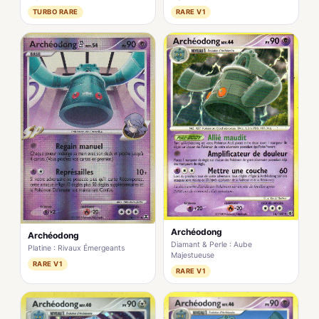
TURBO RARE
RARE V1
Archéodong
Archéodong
Diamant & Perle : Aube
Platine : Rivaux Émergeants
Majestueuse
RARE V1
RARE V1