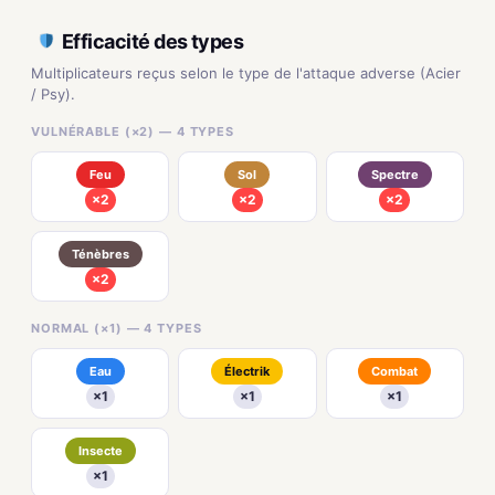
Efficacité des types
Multiplicateurs reçus selon le type de l'attaque adverse (Acier
/ Psy).
VULNÉRABLE (×2) — 4 TYPES
Feu
Sol
Spectre
×2
×2
×2
Ténèbres
×2
NORMAL (×1) — 4 TYPES
Eau
Électrik
Combat
×1
×1
×1
Insecte
×1