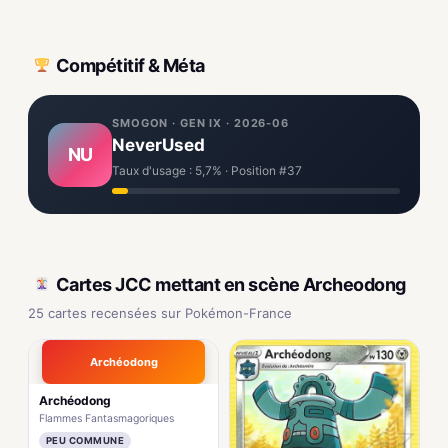
Compétitif & Méta
SMOGON · GEN IX · 2026-06
NeverUsed
NU
Taux d'usage : 5,7% · Position #37
Cartes JCC mettant en scène Archeodong
25 cartes recensées sur Pokémon-France
Archéodong
Archéodong
Flammes Fantasmagoriques
PEU COMMUNE