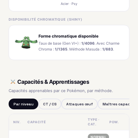
Acier · Psy
DISPONIBILITÉ CHROMATIQUE (SHINY)
Forme chromatique disponible
Taux de base (Gen VI+) :
1/4096
. Avec Charme
Chroma :
1/1365
. Méthode Masuda :
1/683
.
Capacités & Apprentissages
Capacités apprenables par ce Pokémon, par méthode.
Par niveau
CT / CS
Attaques œuf
Maîtres capacités
TYPE ·
NIV.
CAPACITÉ
POW.
CAT.
NORMAL