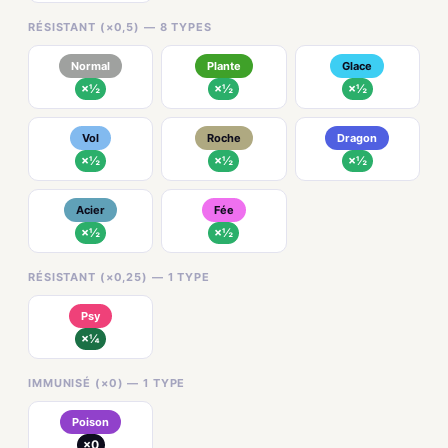
RÉSISTANT (×0,5) — 8 TYPES
Normal
Plante
Glace
×½
×½
×½
Vol
Roche
Dragon
×½
×½
×½
Acier
Fée
×½
×½
RÉSISTANT (×0,25) — 1 TYPE
Psy
×¼
IMMUNISÉ (×0) — 1 TYPE
Poison
×0