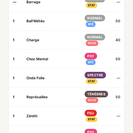
—
Barrage
—
STAT
NORMAL
1
Ball’Météo
50
SPÉ
NORMAL
1
Charge
40
PHYS
PSY
1
Choc Mental
50
SPÉ
SPECTRE
1
Onde Folie
—
STAT
TÉNÈBRES
1
Représailles
50
PHYS
FEU
1
Zénith
—
STAT
PSY