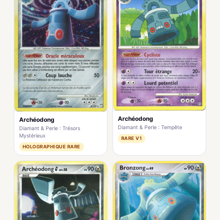
Archéodong
Archéodong
Diamant & Perle : Tempête
Diamant & Perle : Trésors
Mystérieux
RARE V1
HOLOGRAPHIQUE RARE