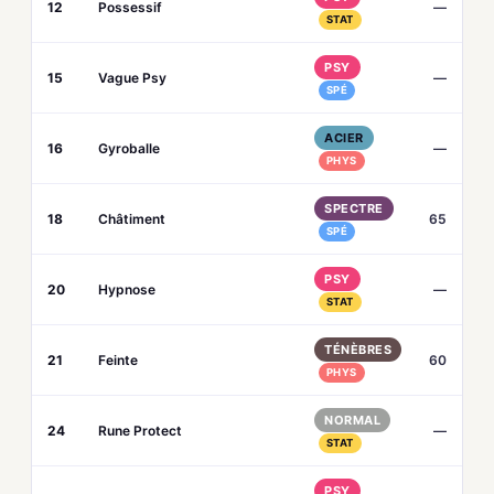
12
Possessif
—
STAT
PSY
15
Vague Psy
—
SPÉ
ACIER
16
Gyroballe
—
PHYS
SPECTRE
18
Châtiment
65
SPÉ
PSY
20
Hypnose
—
STAT
TÉNÈBRES
21
Feinte
60
PHYS
NORMAL
24
Rune Protect
—
STAT
PSY