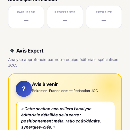
FAIBLESSE
RÉSISTANCE
RETRAITE
—
—
—
Avis Expert
Analyse approfondie par notre équipe éditoriale spécialisée
JCC.
Avis à venir
?
Pokemon-France.com — Rédaction JCC
« Cette section accueillera l'analyse
éditoriale détaillée de la carte :
positionnement méta, ratio coût/dégâts,
synergies-clés. »