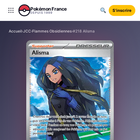
Aller au contenu
Pokémon France
S'inscrire
DEPUIS 1999
Accueil
›
JCC
›
Flammes Obsidiennes
›
#218 Alisma