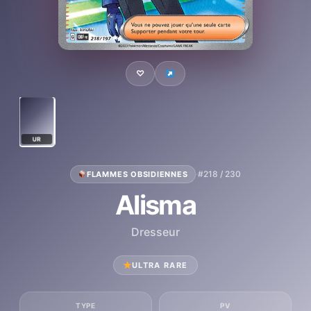
♡
UR
·
#218 / 230
FLAMMES OBSIDIENNES
Alisma
Dresseur
ULTRA RARE
TYPE
PV