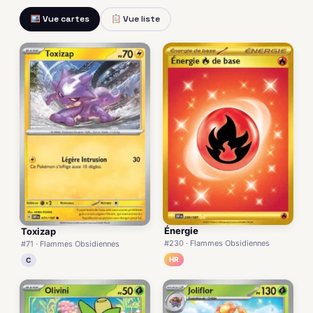
Vue cartes
Vue liste
Énergie
Toxizap
#230 · Flammes Obsidiennes
#71 · Flammes Obsidiennes
HR
C