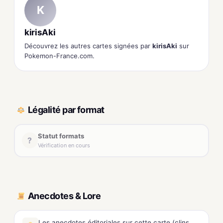
K
kirisAki
Découvrez les autres cartes signées par
kirisAki
sur
Pokemon-France.com.
Légalité par format
Statut formats
?
Vérification en cours
Anecdotes & Lore
Les anecdotes éditoriales sur cette carte (clins