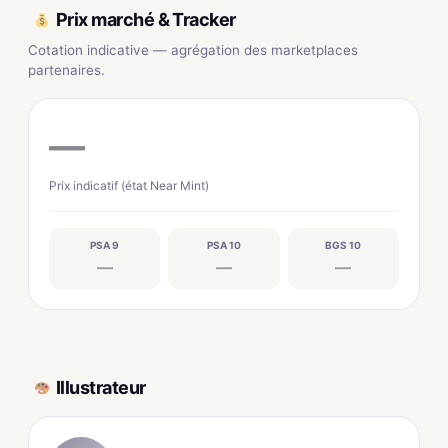
Prix marché & Tracker
Cotation indicative — agrégation des marketplaces
partenaires.
—
Prix indicatif (état Near Mint)
PSA 9
PSA 10
BGS 10
—
—
—
Illustrateur