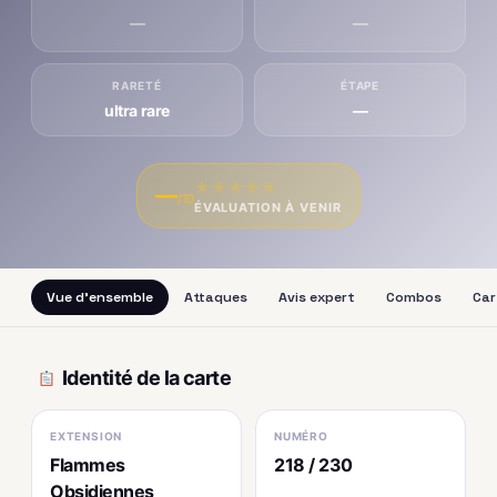
—
—
RARETÉ
ÉTAPE
ultra rare
—
★
★
★
★
★
—
/10
ÉVALUATION À VENIR
Vue d'ensemble
Attaques
Avis expert
Combos
Car
Identité de la carte
EXTENSION
NUMÉRO
Flammes
218 / 230
Obsidiennes