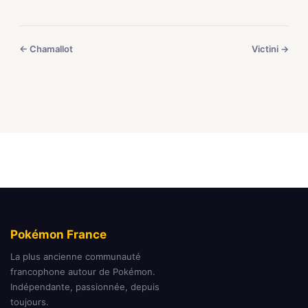
← Chamallot
Victini →
Pokémon France
La plus ancienne communauté
francophone autour de Pokémon.
Indépendante, passionnée, depuis
toujours.