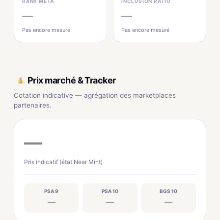
RANK MÉTA
INCLUSION RATIO
—
—
Pas encore mesuré
Pas encore mesuré
Prix marché & Tracker
Cotation indicative — agrégation des marketplaces
partenaires.
—
Prix indicatif (état Near Mint)
PSA 9
PSA 10
BGS 10
—
—
—