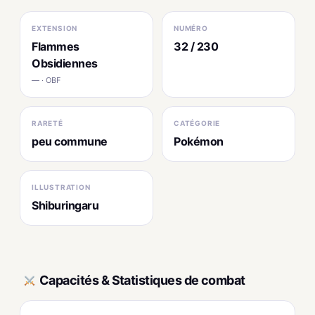
EXTENSION
NUMÉRO
Flammes
32 / 230
Obsidiennes
— · OBF
RARETÉ
CATÉGORIE
peu commune
Pokémon
ILLUSTRATION
Shiburingaru
Capacités & Statistiques de combat