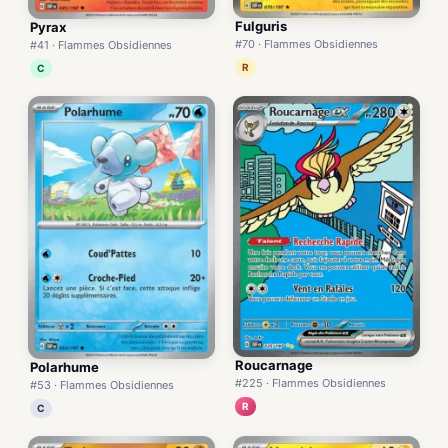
Fulguris
Pyrax
#70 · Flammes Obsidiennes
#41 · Flammes Obsidiennes
R
C
Roucarnage
Polarhume
#225 · Flammes Obsidiennes
#53 · Flammes Obsidiennes
R
C