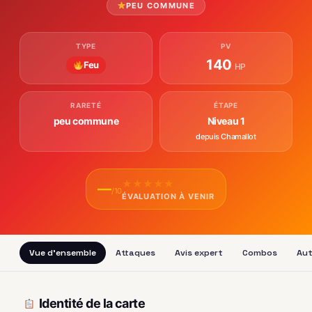
PEU COMMUNE
TYPE
PV
140
Feu
HP
RARETÉ
ÉTAPE
peu commune
Niveau 1
depuis Chamallot
★
★
★
★
★
—
/10
ÉVALUATION À VENIR
Vue d'ensemble
Attaques
Avis expert
Combos
Aut
Identité de la carte