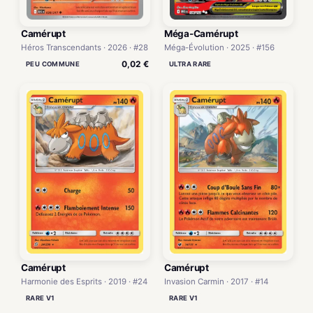
Camérupt
Méga-Camérupt
Héros Transcendants · 2026 · #28
Méga-Évolution · 2025 · #156
0,02 €
PEU COMMUNE
ULTRA RARE
Camérupt
Camérupt
Harmonie des Esprits · 2019 · #24
Invasion Carmin · 2017 · #14
RARE V1
RARE V1