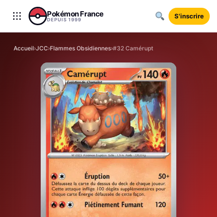
Aller au contenu
Pokémon France
S'inscrire
DEPUIS 1999
Accueil
›
JCC
›
Flammes Obsidiennes
›
#32 Camérupt