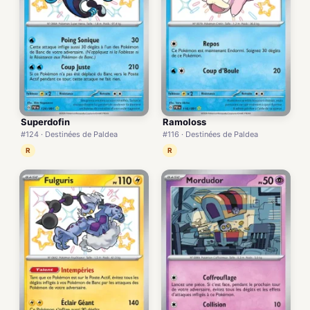
Superdofin
Ramoloss
#124 · Destinées de Paldea
#116 · Destinées de Paldea
R
R