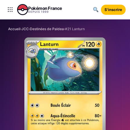
Aller au contenu
Pokémon France
S'inscrire
DEPUIS 1999
Accueil
›
JCC
›
Destinées de Paldea
›
#21 Lanturn