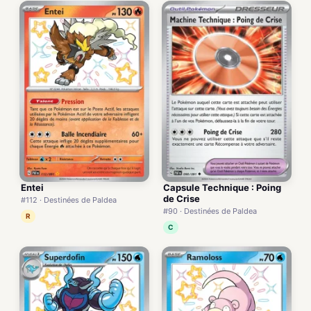
Entei
Capsule Technique : Poing
de Crise
#112 · Destinées de Paldea
#90 · Destinées de Paldea
R
C