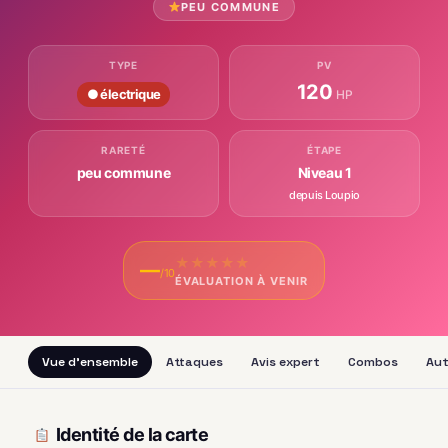
PEU COMMUNE
TYPE
PV
120
● électrique
HP
RARETÉ
ÉTAPE
peu commune
Niveau 1
depuis Loupio
★
★
★
★
★
—
/10
ÉVALUATION À VENIR
Vue d'ensemble
Attaques
Avis expert
Combos
Aut
Identité de la carte