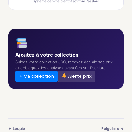
Système de vote bientôt actif via Passlord
Ajoutez à votre collection
Suivez votre collection JCC, recevez des alertes prix
et débloquez les analyses avancées sur Passlord.
+ Ma collection
Alerte prix
← Loupio
Fulgulairo →