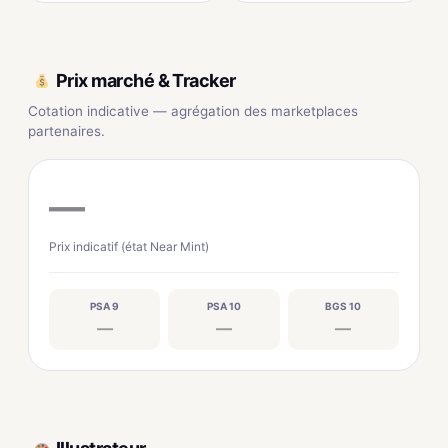
Prix marché & Tracker
Cotation indicative — agrégation des marketplaces
partenaires.
—
Prix indicatif (état Near Mint)
PSA 9
PSA 10
BGS 10
—
—
—