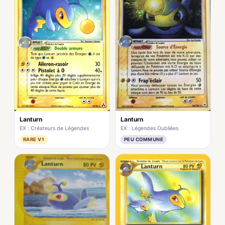
Lanturn
Lanturn
EX : Légendes Oubliées
EX : Créateurs de Légendes
PEU COMMUNE
RARE V1