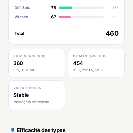
76
Déf. Spé.
255
67
Vitesse
255
460
Total
PV MIN (NIV. 100)
PV MAX (NIV. 100)
360
454
0 IV, 0 EV, nat. -
31 IV, 252 EV, nat. +
VARIATION GEN
Stable
Inchangées récemment
Efficacité des types