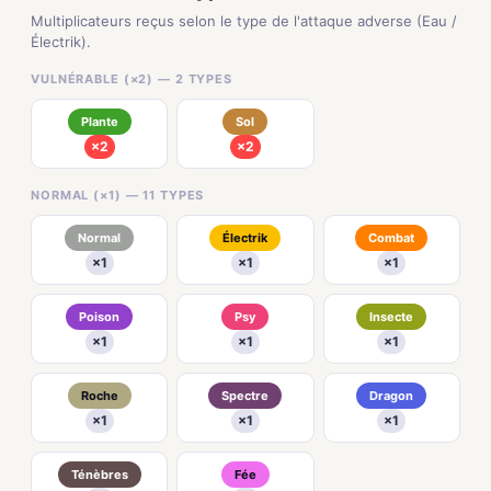
Multiplicateurs reçus selon le type de l'attaque adverse (Eau /
Électrik).
VULNÉRABLE (×2) — 2 TYPES
Plante
Sol
×2
×2
NORMAL (×1) — 11 TYPES
Normal
Électrik
Combat
×1
×1
×1
Poison
Psy
Insecte
×1
×1
×1
Roche
Spectre
Dragon
×1
×1
×1
Ténèbres
Fée