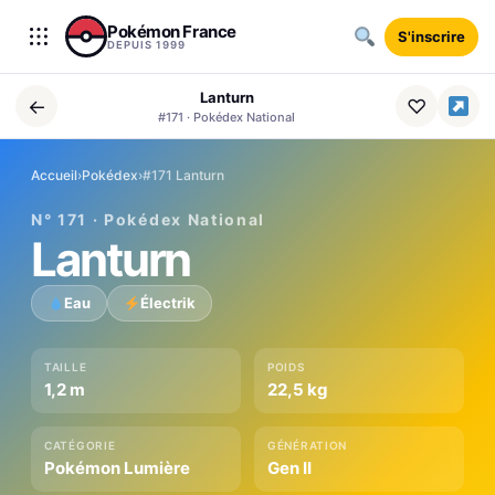
Aller au contenu
Pokémon France
S'inscrire
DEPUIS 1999
Lanturn
←
♡
#171 · Pokédex National
Accueil
›
Pokédex
›
#171 Lanturn
N° 171 · Pokédex National
Lanturn
Eau
Électrik
TAILLE
POIDS
1,2 m
22,5 kg
CATÉGORIE
GÉNÉRATION
Pokémon Lumière
Gen II