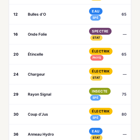
EAU
12
Bulles d’O
65
SPÉ
SPECTRE
16
Onde Folie
—
STAT
ÉLECTRIK
20
Étincelle
65
PHYS
ÉLECTRIK
24
Chargeur
—
STAT
INSECTE
29
Rayon Signal
75
SPÉ
ÉLECTRIK
30
Coup d’Jus
80
SPÉ
EAU
36
Anneau Hydro
—
STAT