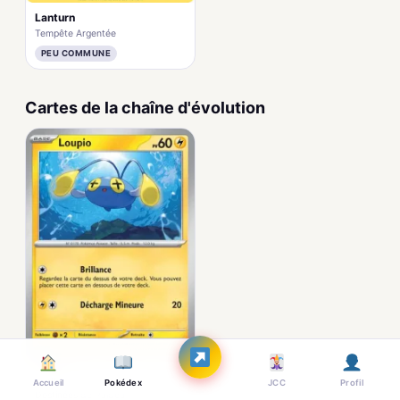
Lanturn
Tempête Argentée
PEU COMMUNE
Cartes de la chaîne d'évolution
Loupio
Accueil
Pokédex
JCC
Profil
Destinées de Paldea