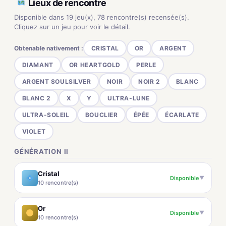
Lieux de rencontre
Disponible dans 19 jeu(x), 78 rencontre(s) recensée(s).
Cliquez sur un jeu pour voir le détail.
Obtenable nativement :
CRISTAL
OR
ARGENT
DIAMANT
OR HEARTGOLD
PERLE
ARGENT SOULSILVER
NOIR
NOIR 2
BLANC
BLANC 2
X
Y
ULTRA-LUNE
ULTRA-SOLEIL
BOUCLIER
ÉPÉE
ÉCARLATE
VIOLET
GÉNÉRATION II
Cristal
Disponible
▼
10 rencontre(s)
Or
Disponible
▼
10 rencontre(s)