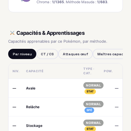
Chroma :
1/1365
. Méthode Masuda :
1/683
.
Capacités & Apprentissages
Capacités apprenables par ce Pokémon, par méthode.
Par niveau
CT / CS
Attaques œuf
Maîtres capacités
TYPE ·
NIV.
CAPACITÉ
POW.
CAT.
NORMAL
—
Avale
—
STAT
NORMAL
—
Relâche
—
SPÉ
NORMAL
—
Stockage
—
STAT