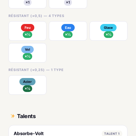
×1
×1
RÉSISTANT (×0,5) — 4 TYPES
Feu
Eau
Glace
×½
×½
×½
Vol
×½
RÉSISTANT (×0,25) — 1 TYPE
Acier
×¼
Talents
Absorbe-Volt
TALENT 1