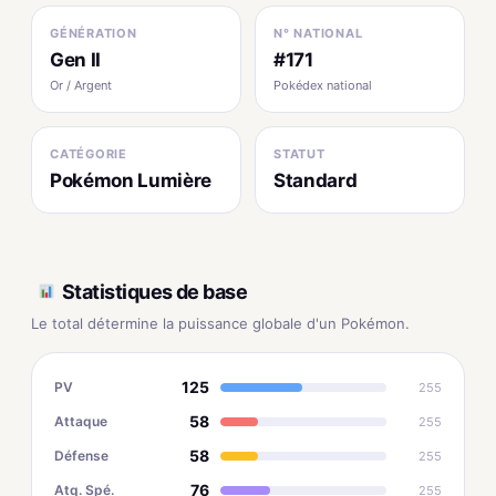
GÉNÉRATION
N° NATIONAL
Gen II
#171
Or / Argent
Pokédex national
CATÉGORIE
STATUT
Pokémon Lumière
Standard
Statistiques de base
Le total détermine la puissance globale d'un Pokémon.
125
PV
255
58
Attaque
255
58
Défense
255
76
Atq. Spé.
255