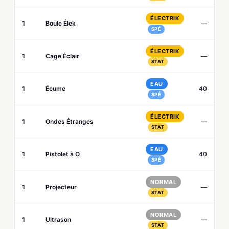
ÉLECTRIK
1
Boule Élek
—
SPÉ
ÉLECTRIK
1
Cage Éclair
—
STAT
EAU
1
Écume
40
SPÉ
ÉLECTRIK
1
Ondes Étranges
—
STAT
EAU
1
Pistolet à O
40
SPÉ
NORMAL
1
Projecteur
—
STAT
NORMAL
1
Ultrason
—
STAT