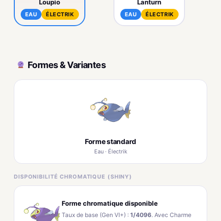
Loupio
Lanturn
EAU
ÉLECTRIK
EAU
ÉLECTRIK
Formes & Variantes
Forme standard
Eau · Électrik
DISPONIBILITÉ CHROMATIQUE (SHINY)
Forme chromatique disponible
Taux de base (Gen VI+) :
1/4096
. Avec Charme