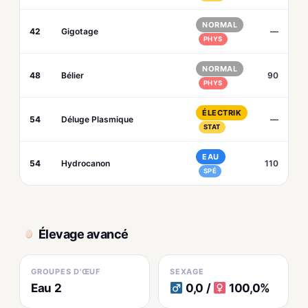
NORMAL
42
Gigotage
—
PHYS
NORMAL
48
Bélier
90
PHYS
ÉLECTRIK
54
Déluge Plasmique
—
STAT
EAU
54
Hydrocanon
110
SPÉ
Élevage avancé
GROUPES D'ŒUF
SEXAGE
Eau 2
0,0 /
100,0%