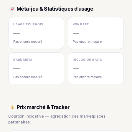
Méta-jeu & Statistiques d'usage
USAGE TOURNOIS
WIN RATE
—
—
Pas encore mesuré
Pas encore mesuré
RANK MÉTA
INCLUSION RATIO
—
—
Pas encore mesuré
Pas encore mesuré
Prix marché & Tracker
Cotation indicative — agrégation des marketplaces
partenaires.