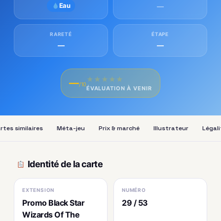
Eau
—
RARETÉ
ÉTAPE
—
—
★
★
★
★
★
—
/10
ÉVALUATION À VENIR
rtes similaires
Méta-jeu
Prix & marché
Illustrateur
Légali
Identité de la carte
EXTENSION
NUMÉRO
Promo Black Star
29 / 53
Wizards Of The