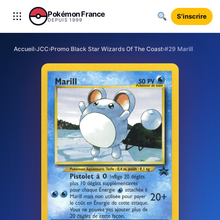
Aller au contenu
Pokémon France
S'inscrire
DEPUIS 1999
Accueil
›
JCC
›
Promo Black Star Wizards Of The Coast
›
#29 Marill