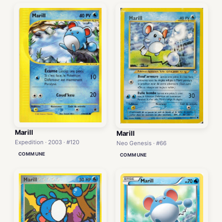
Marill
Marill
Expedition · 2003 · #120
Neo Genesis · #66
COMMUNE
COMMUNE