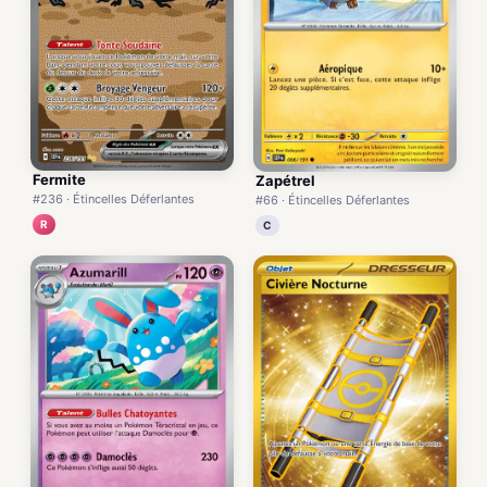
Fermite
Zapétrel
#236 · Étincelles Déferlantes
#66 · Étincelles Déferlantes
R
C