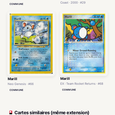
Coast · 2000 · #29
COMMUNE
Marill
Marill
EX : Team Rocket Returns · #68
Neo Genesis · #66
COMMUNE
COMMUNE
Cartes similaires (même extension)