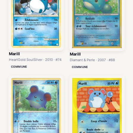
Marill
Marill
HeartGold SoulSilver · 2010 · #74
Diamant & Perle · 2007 · #88
COMMUNE
COMMUNE