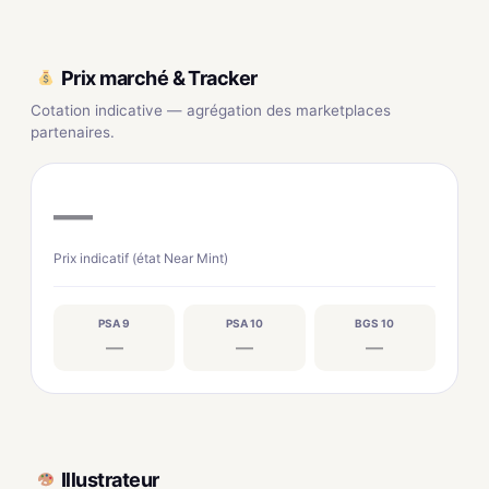
Prix marché & Tracker
Cotation indicative — agrégation des marketplaces
partenaires.
—
Prix indicatif (état Near Mint)
PSA 9
PSA 10
BGS 10
—
—
—
Illustrateur