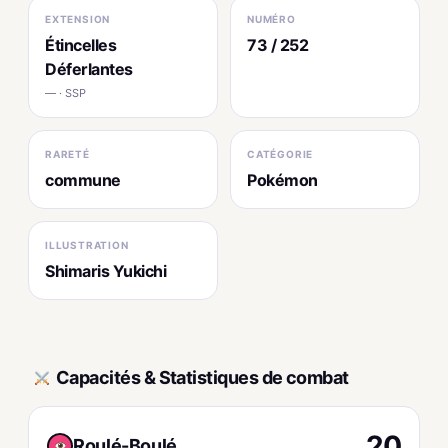
EXTENSION
NUMÉRO
Étincelles
73 / 252
Déferlantes
— · SSP
RARETÉ
CATÉGORIE
commune
Pokémon
ILLUSTRATION
Shimaris Yukichi
Capacités & Statistiques de combat
20
Roulé-Boulé