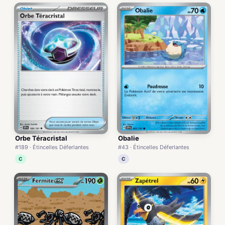
Orbe Téracristal
Obalie
#189 · Étincelles Déferlantes
#43 · Étincelles Déferlantes
C
C