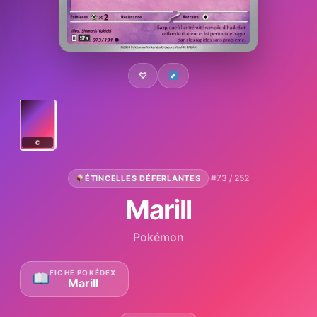
♡
C
·
#73 / 252
ÉTINCELLES DÉFERLANTES
Marill
Pokémon
FICHE POKÉDEX
Marill