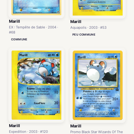
Marill
Marill
EX : Tempête de Sable · 2004 ·
Aquapolis · 2003 · #53
#68
PEU COMMUNE
COMMUNE
Marill
Marill
Expedition · 2003 · #120
Promo Black Star Wizards Of The