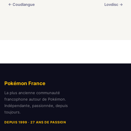
← Coudlangue
Lovdisc →
Pokémon France
La plus ancienne communauté
francophone autour de Pokémon.
Indépendante, passionnée, depuis
toujours.
DEPUIS 1999 · 27 ANS DE PASSION