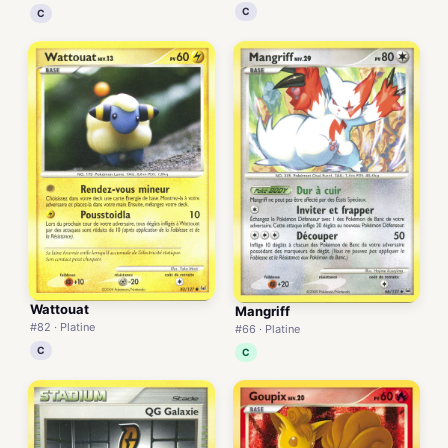
C
C
Wattouat
Mangriff
#82 · Platine
#66 · Platine
C
C