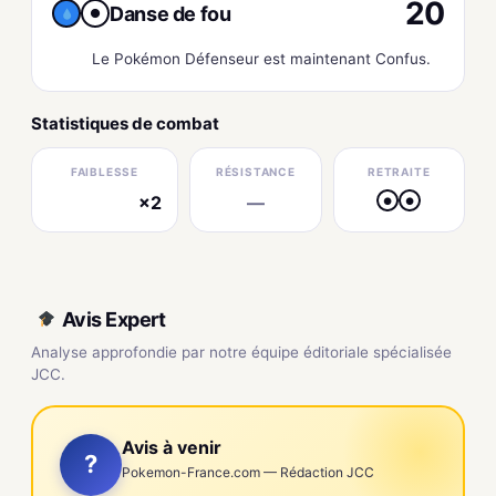
20
Danse de fou
●
Le Pokémon Défenseur est maintenant Confus.
Statistiques de combat
FAIBLESSE
RÉSISTANCE
RETRAITE
×2
—
●
●
électrique
Avis Expert
Analyse approfondie par notre équipe éditoriale spécialisée
JCC.
Avis à venir
?
Pokemon-France.com — Rédaction JCC