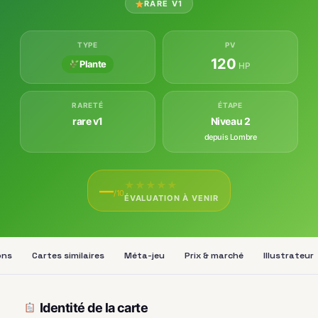
RARE V1
TYPE
PV
120
Plante
HP
RARETÉ
ÉTAPE
rare v1
Niveau 2
depuis Lombre
★
★
★
★
★
—
/10
ÉVALUATION À VENIR
ons
Cartes similaires
Méta-jeu
Prix & marché
Illustrateur
Identité de la carte