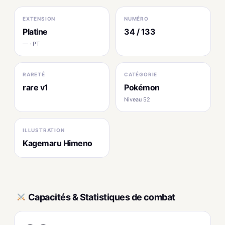
EXTENSION
NUMÉRO
Platine
34 / 133
— · PT
RARETÉ
CATÉGORIE
rare v1
Pokémon
Niveau 52
ILLUSTRATION
Kagemaru Himeno
Capacités & Statistiques de combat