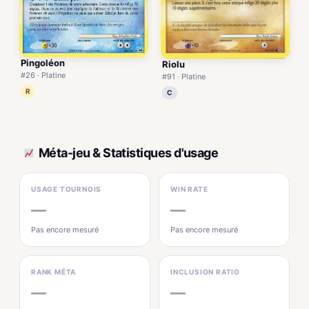
Pingoléon
Riolu
#26 · Platine
#91 · Platine
R
C
Méta-jeu & Statistiques d'usage
USAGE TOURNOIS
WIN RATE
—
—
Pas encore mesuré
Pas encore mesuré
RANK MÉTA
INCLUSION RATIO
—
—