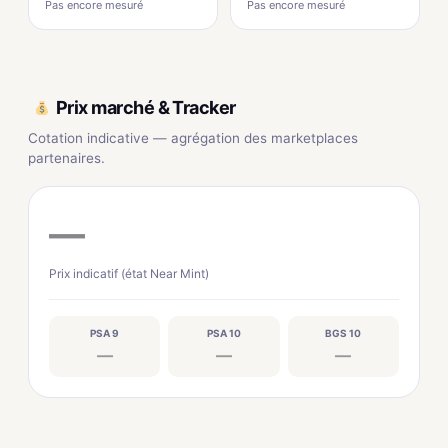
Pas encore mesuré
Pas encore mesuré
Prix marché & Tracker
Cotation indicative — agrégation des marketplaces
partenaires.
—
Prix indicatif (état Near Mint)
PSA 9
PSA 10
BGS 10
—
—
—