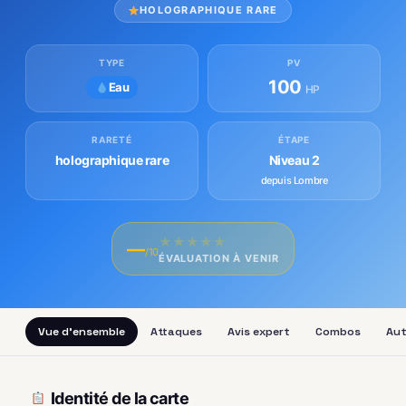
HOLOGRAPHIQUE RARE
TYPE
PV
100
Eau
HP
RARETÉ
ÉTAPE
holographique rare
Niveau 2
depuis Lombre
★
★
★
★
★
—
/10
ÉVALUATION À VENIR
Vue d'ensemble
Attaques
Avis expert
Combos
Aut
Identité de la carte