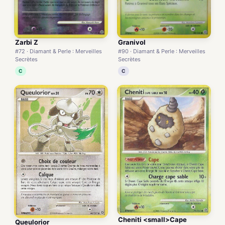
Zarbi Z
Granivol
#72 · Diamant & Perle : Merveilles
#90 · Diamant & Perle : Merveilles
Secrètes
Secrètes
C
C
Cheniti <small>Cape
Queulorior