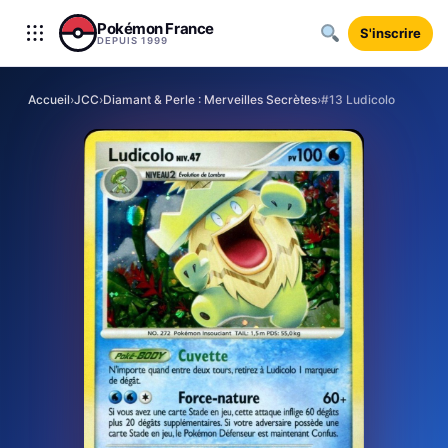
Aller au contenu
Pokémon France
S'inscrire
DEPUIS 1999
Accueil
›
JCC
›
Diamant & Perle : Merveilles Secrètes
›
#13 Ludicolo