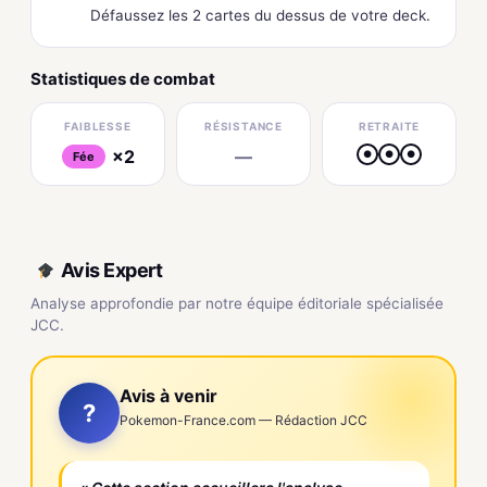
Défaussez les 2 cartes du dessus de votre deck.
Statistiques de combat
FAIBLESSE
RÉSISTANCE
RETRAITE
×2
—
●
●
●
Fée
Avis Expert
Analyse approfondie par notre équipe éditoriale spécialisée
JCC.
Avis à venir
?
Pokemon-France.com — Rédaction JCC