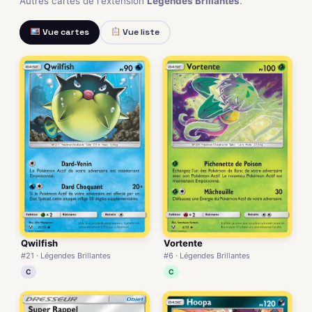
Autres cartes de l'extension
Légendes Brillantes
.
Vue cartes
Vue liste
Qwilfish
Vortente
#21 · Légendes Brillantes
#6 · Légendes Brillantes
C
C