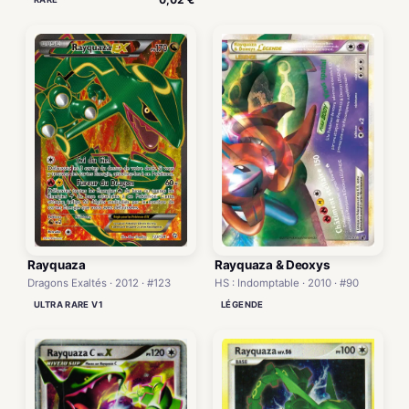
Rayquaza
Rayquaza & Deoxys
Dragons Exaltés · 2012 · #123
HS : Indomptable · 2010 · #90
ULTRA RARE V1
LÉGENDE