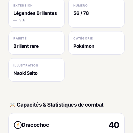
EXTENSION
NUMÉRO
Légendes Brillantes
56 / 78
— · SLE
RARETÉ
CATÉGORIE
Brillant rare
Pokémon
ILLUSTRATION
Naoki Saito
Capacités & Statistiques de combat
40
Dracochoc