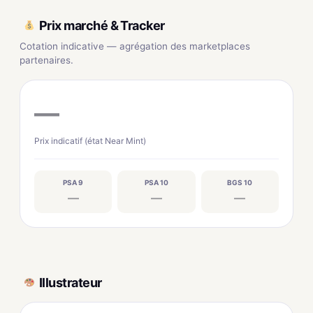
Prix marché & Tracker
Cotation indicative — agrégation des marketplaces
partenaires.
—
Prix indicatif (état Near Mint)
PSA 9
PSA 10
BGS 10
—
—
—
Illustrateur