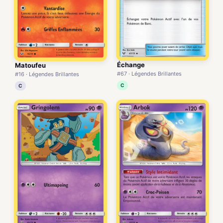
Échange
Matoufeu
#67 · Légendes Brillantes
#16 · Légendes Brillantes
C
C