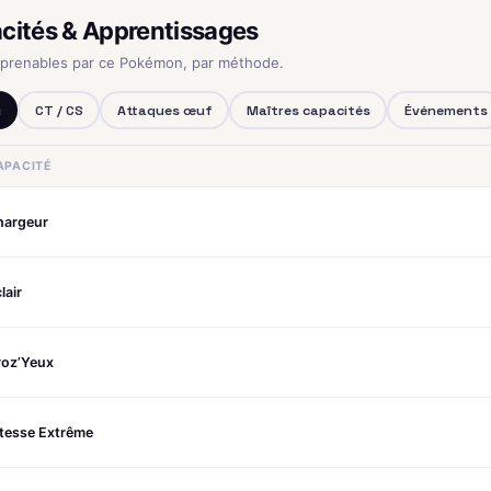
cités & Apprentissages
pprenables par ce Pokémon, par méthode.
u
CT / CS
Attaques œuf
Maîtres capacités
Événements
APACITÉ
hargeur
lair
roz’Yeux
itesse Extrême