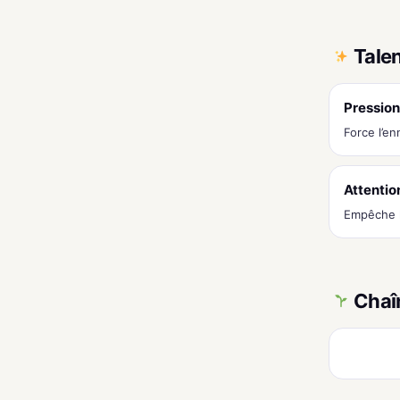
Tale
Pression
Force l’e
Attentio
Empêche l
Chaî