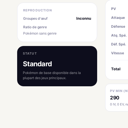
PV
REPRODUCTION
Attaque
Inconnu
Groupes d'œuf
Défense
Ratio de genre
Pokémon sans genre
Atq. Spé.
Déf. Spé.
Vitesse
STATUT
Standard
Total
Pokémon de base disponible dans la
plupart des jeux principaux.
PV MIN (N
290
0 IV, 0 EV, na