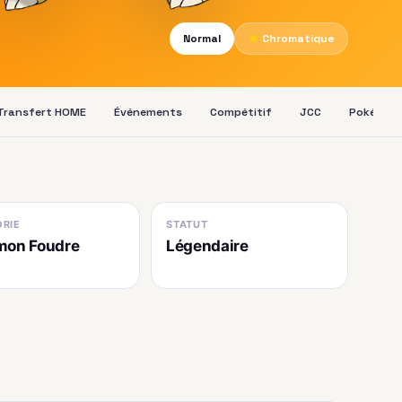
Normal
★
Chromatique
Transfert HOME
Événements
Compétitif
JCC
Pokédex
RIE
STATUT
mon Foudre
Légendaire