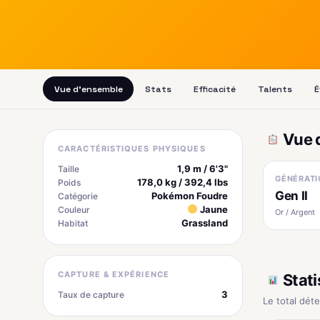
Vue d'ensemble
Stats
Efficacité
Talents
É
Vue 
CARACTÉRISTIQUES PHYSIQUES
1,9 m / 6'3"
Taille
GÉNÉRATI
178,0 kg / 392,4 lbs
Poids
Gen II
Pokémon Foudre
Catégorie
Jaune
Couleur
Or / Argent
Grassland
Habitat
CAPTURE & EXPÉRIENCE
Stati
3
Taux de capture
Le total dét