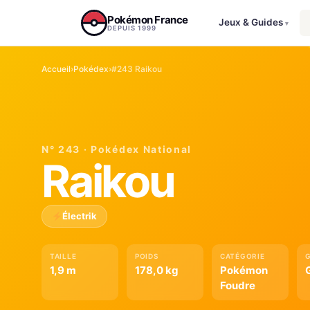
Aller au contenu
Pokémon France
Jeux & Guides
▾
DEPUIS 1999
Accueil
›
Pokédex
›
#243 Raikou
N° 243 · Pokédex National
Raikou
Électrik
TAILLE
POIDS
CATÉGORIE
1,9 m
178,0 kg
Pokémon
G
Foudre