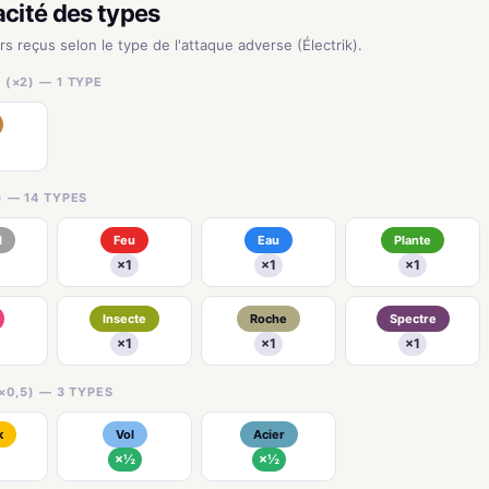
acité des types
rs reçus selon le type de l'attaque adverse (Électrik).
(×2) — 1 TYPE
) — 14 TYPES
l
Feu
Eau
Plante
×1
×1
×1
Insecte
Roche
Spectre
×1
×1
×1
×0,5) — 3 TYPES
k
Vol
Acier
×½
×½