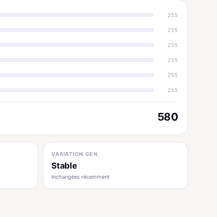
255
255
255
255
255
255
580
VARIATION GEN
Stable
Inchangées récemment