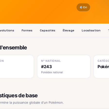
Cri
volutions
Formes
Capacités
Élevage
Localisation
d'ensemble
ON
N° NATIONAL
CATÉGO
#243
Poké
Pokédex national
stiques de base
ermine la puissance globale d'un Pokémon.