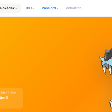
Actualités
Pokédex
JCC
Passlord
▾
▾
▾
GÉNÉRATION
en II