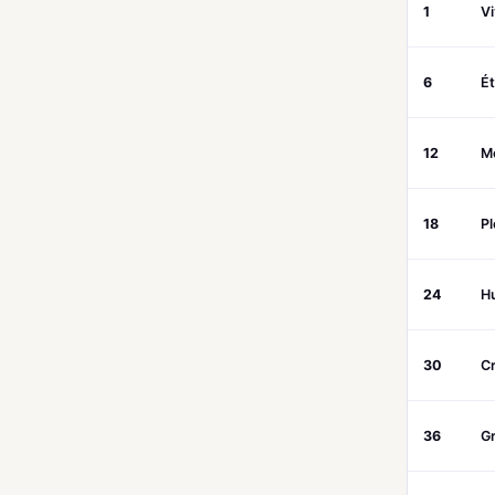
1
V
6
Ét
12
M
18
Pl
24
H
30
Cr
36
G