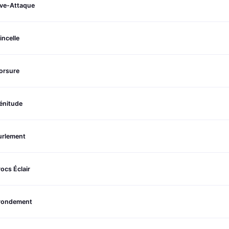
ive-Attaque
incelle
orsure
énitude
urlement
ocs Éclair
rondement