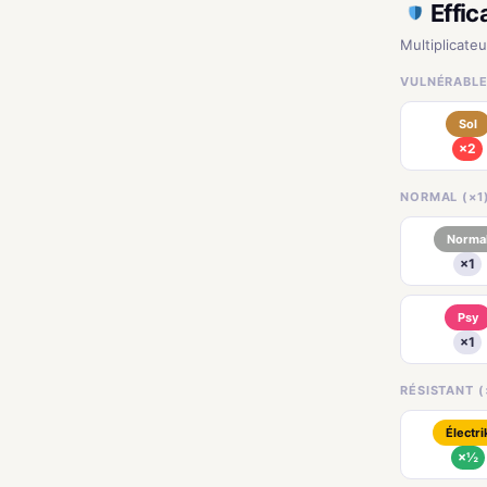
Effic
Multiplicateu
VULNÉRABLE 
Sol
×2
NORMAL (×1
Norma
×1
Psy
×1
RÉSISTANT (
Électri
×½