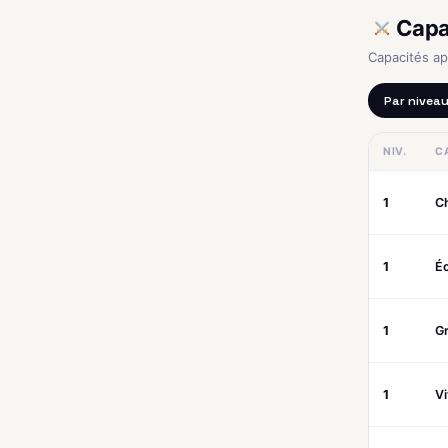
Capa
Capacités a
Par nivea
NIV.
C
1
C
1
Éc
1
G
1
V