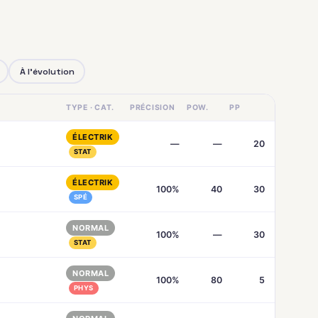
À l'évolution
TYPE · CAT.
PRÉCISION
POW.
PP
ÉLECTRIK
—
—
20
STAT
ÉLECTRIK
100%
40
30
SPÉ
NORMAL
100%
—
30
STAT
NORMAL
100%
80
5
PHYS