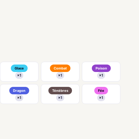
Glace
Combat
Poison
×1
×1
×1
Dragon
Ténèbres
Fée
×1
×1
×1