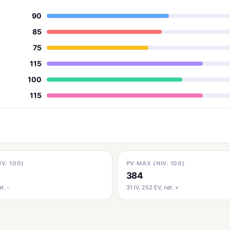
90
85
75
115
100
115
IV. 100)
PV MAX (NIV. 100)
384
t. -
31 IV, 252 EV, nat. +