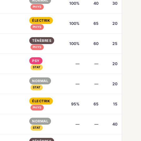
NORMAL
100%
40
30
PHYS
ÉLECTRIK
100%
65
20
PHYS
TÉNÈBRES
100%
60
25
PHYS
PSY
—
—
20
STAT
NORMAL
—
—
20
STAT
ÉLECTRIK
95%
65
15
PHYS
NORMAL
—
—
40
STAT