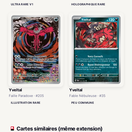
ULTRA RARE V1
HOLOGRAPHIQUE RARE
Yveltal
Yveltal
Fable Nébuleuse · #35
Faille Paradoxe · #205
PEU COMMUNE
ILLUSTRATION RARE
Cartes similaires (même extension)