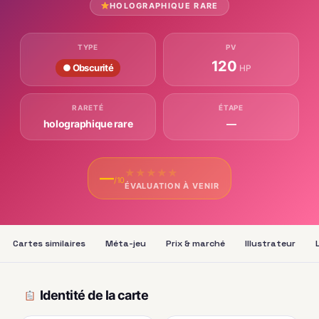
HOLOGRAPHIQUE RARE
TYPE
PV
120
● Obscurité
HP
RARETÉ
ÉTAPE
holographique rare
—
★
★
★
★
★
—
/10
ÉVALUATION À VENIR
Cartes similaires
Méta-jeu
Prix & marché
Illustrateur
Identité de la carte