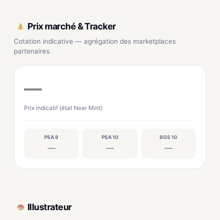
Prix marché & Tracker
Cotation indicative — agrégation des marketplaces
partenaires.
—
Prix indicatif (état Near Mint)
PSA 9
PSA 10
BGS 10
—
—
—
Illustrateur