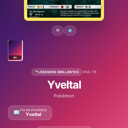
♡
RH
·
#54 / 78
LÉGENDES BRILLANTES
Yveltal
Pokémon
FICHE POKÉDEX
Yveltal