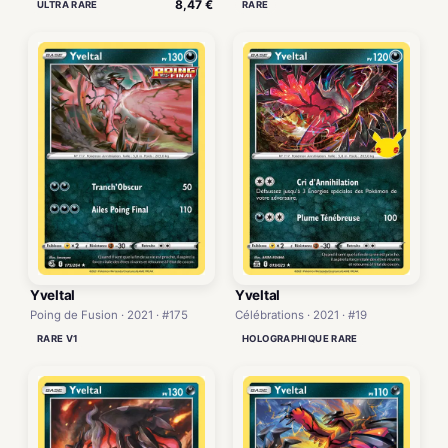
8,47 €
ULTRA RARE
RARE
Yveltal
Yveltal
Poing de Fusion · 2021 · #175
Célébrations · 2021 · #19
RARE V1
HOLOGRAPHIQUE RARE