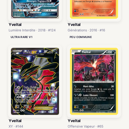
Yveltal
Yveltal
Lumière Interdite · 2018 · #124
Générations · 2016 · #16
ULTRA RARE V1
PEU COMMUNE
Yveltal
Yveltal
XY · #144
Offensive Vapeur · #65