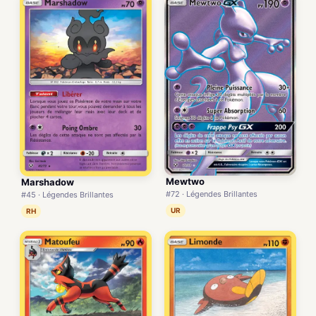
Mewtwo
Marshadow
#72 · Légendes Brillantes
#45 · Légendes Brillantes
UR
RH