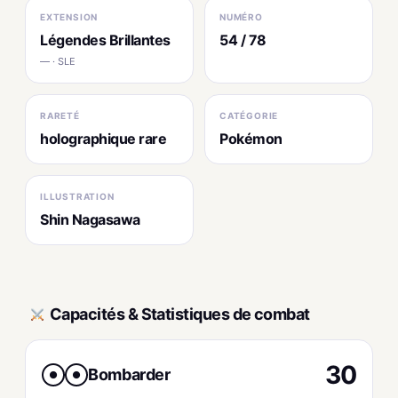
EXTENSION
NUMÉRO
Légendes Brillantes
54 / 78
— · SLE
RARETÉ
CATÉGORIE
holographique rare
Pokémon
ILLUSTRATION
Shin Nagasawa
Capacités & Statistiques de combat
30
Bombarder
●
●