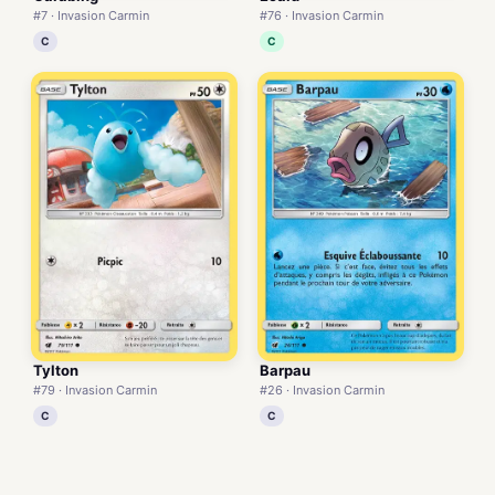
#7 · Invasion Carmin
#76 · Invasion Carmin
C
C
Tylton
Barpau
#79 · Invasion Carmin
#26 · Invasion Carmin
C
C