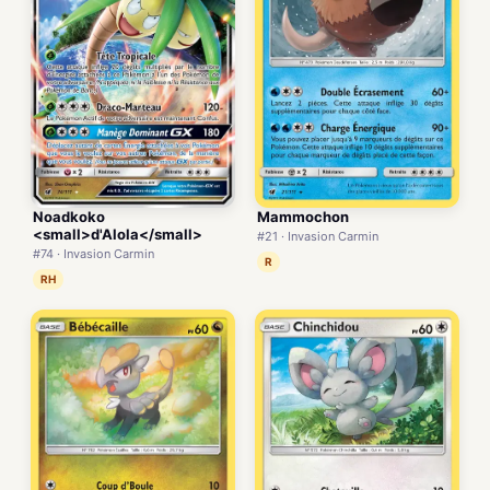
Noadkoko
Mammochon
<small>d'Alola</small>
#21 · Invasion Carmin
#74 · Invasion Carmin
R
RH