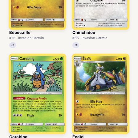
Bébécaille
Chinchidou
#75 · Invasion Carmin
#85 · Invasion Carmin
C
C
Carabing
Écaïd