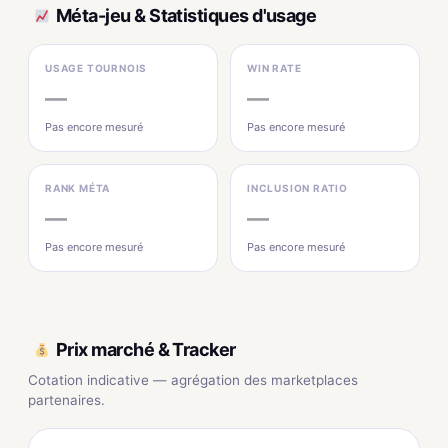
Méta-jeu & Statistiques d'usage
USAGE TOURNOIS
WIN RATE
—
—
Pas encore mesuré
Pas encore mesuré
RANK MÉTA
INCLUSION RATIO
—
—
Pas encore mesuré
Pas encore mesuré
Prix marché & Tracker
Cotation indicative — agrégation des marketplaces
partenaires.