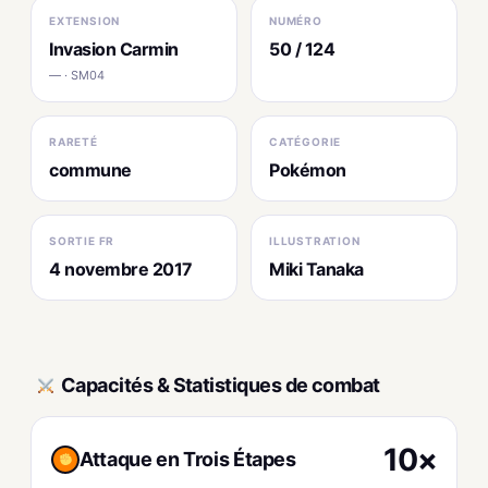
EXTENSION
NUMÉRO
Invasion Carmin
50 / 124
— · SM04
RARETÉ
CATÉGORIE
commune
Pokémon
SORTIE FR
ILLUSTRATION
4 novembre 2017
Miki Tanaka
Capacités & Statistiques de combat
10×
Attaque en Trois Étapes