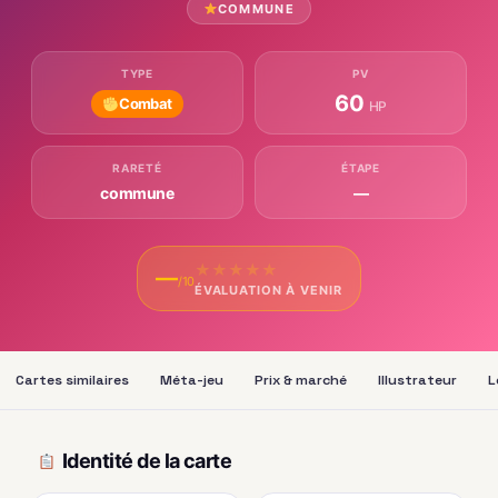
COMMUNE
TYPE
PV
60
Combat
HP
RARETÉ
ÉTAPE
commune
—
★
★
★
★
★
—
/10
ÉVALUATION À VENIR
Cartes similaires
Méta-jeu
Prix & marché
Illustrateur
L
Identité de la carte