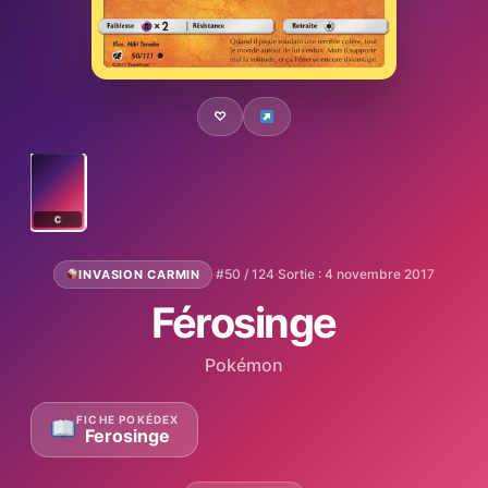
♡
C
·
#50 / 124
·
Sortie : 4 novembre 2017
INVASION CARMIN
Férosinge
Pokémon
FICHE POKÉDEX
Ferosinge