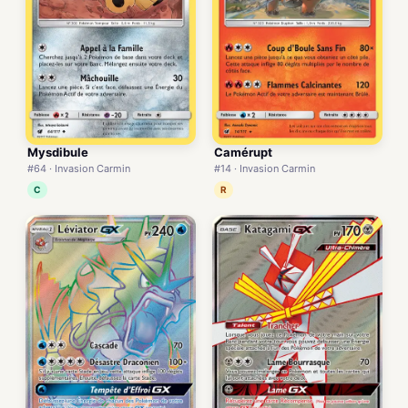
Mysdibule
Camérupt
#64 · Invasion Carmin
#14 · Invasion Carmin
C
R