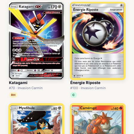
Énergie Riposte
Katagami
#100 · Invasion Carmin
#70 · Invasion Carmin
C
RH