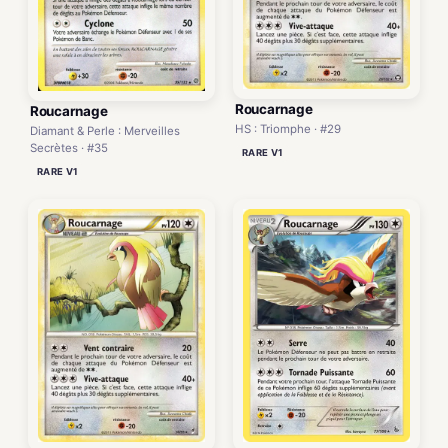
Roucarnage
Roucarnage
HS : Triomphe · #29
Diamant & Perle : Merveilles
Secrètes · #35
RARE V1
RARE V1