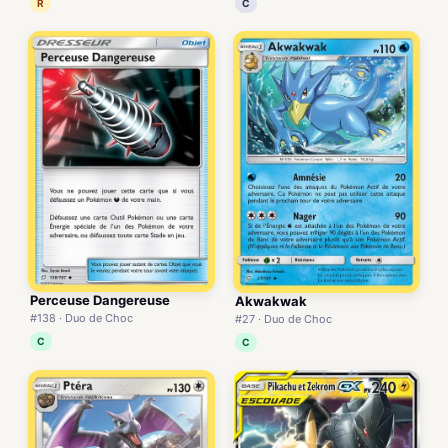
R
C
Perceuse Dangereuse
Akwakwak
#138 · Duo de Choc
#27 · Duo de Choc
C
C