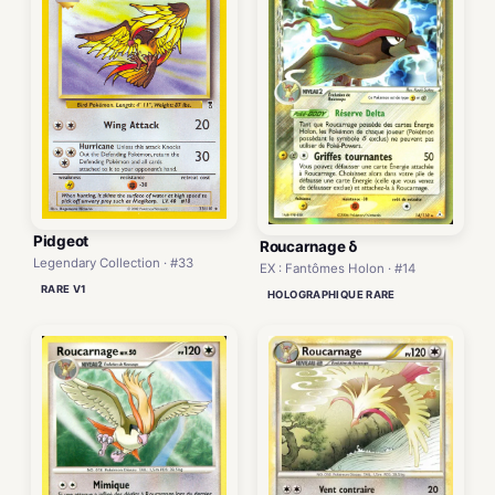
Pidgeot
Roucarnage δ
Legendary Collection · #33
EX : Fantômes Holon · #14
RARE V1
HOLOGRAPHIQUE RARE