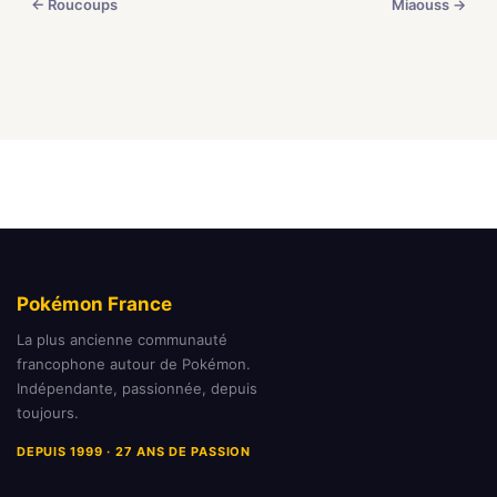
← Roucoups
Miaouss →
Pokémon France
La plus ancienne communauté
francophone autour de Pokémon.
Indépendante, passionnée, depuis
toujours.
DEPUIS 1999 · 27 ANS DE PASSION