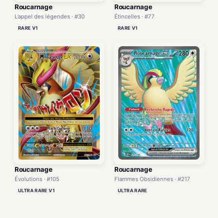
Roucarnage
Roucarnage
L’appel des légendes · #30
Étincelles · #77
RARE V1
RARE V1
Roucarnage
Roucarnage
Flammes Obsidiennes · #217
Évolutions · #105
ULTRA RARE
ULTRA RARE V1