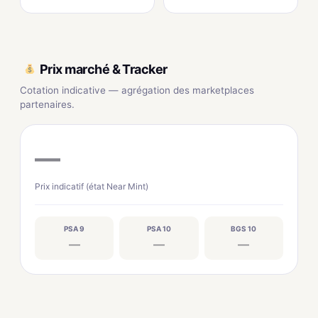
Prix marché & Tracker
Cotation indicative — agrégation des marketplaces
partenaires.
—
Prix indicatif (état Near Mint)
PSA 9
PSA 10
BGS 10
—
—
—