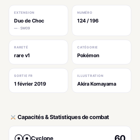
EXTENSION
NUMÉRO
Duo de Choc
124 / 196
— · SM09
RARETÉ
CATÉGORIE
rare v1
Pokémon
SORTIE FR
ILLUSTRATION
1 février 2019
Akira Komayama
Capacités & Statistiques de combat
60
Cyclone
●
●