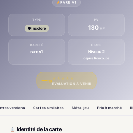
RARE V1
TYPE
PV
130
● Incolore
HP
RARETÉ
ÉTAPE
rare v1
Niveau 2
depuis Roucoups
★
★
★
★
★
—
/10
ÉVALUATION À VENIR
tres versions
Cartes similaires
Méta-jeu
Prix & marché
I
Identité de la carte