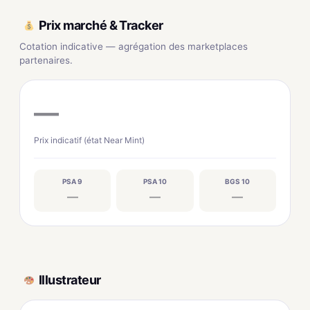
Prix marché & Tracker
Cotation indicative — agrégation des marketplaces
partenaires.
—
Prix indicatif (état Near Mint)
PSA 9
PSA 10
BGS 10
—
—
—
Illustrateur