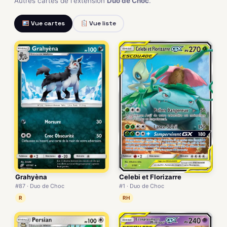
Autres cartes de l'extension
Duo de Choc
.
Vue cartes
Vue liste
Grahyèna
Celebi et Florizarre
#87 · Duo de Choc
#1 · Duo de Choc
R
RH