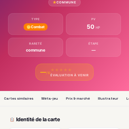
COMMUNE
TYPE
PV
50
Combat
HP
RARETÉ
ÉTAPE
commune
—
★
★
★
★
★
—
/10
ÉVALUATION À VENIR
Cartes similaires
Méta-jeu
Prix & marché
Illustrateur
L
Identité de la carte