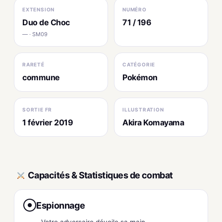
EXTENSION
NUMÉRO
Duo de Choc
71 / 196
— · SM09
RARETÉ
CATÉGORIE
commune
Pokémon
SORTIE FR
ILLUSTRATION
1 février 2019
Akira Komayama
Capacités & Statistiques de combat
Espionnage
●
Votre adversaire dévoile sa main.