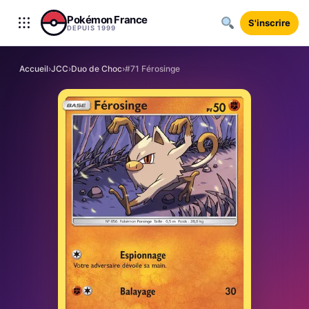
Aller au contenu
Pokémon France
S'inscrire
DEPUIS 1999
Accueil
›
JCC
›
Duo de Choc
›
#71 Férosinge