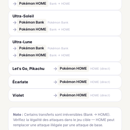
→
Pokémon HOME
Bank → HOME
Ultra-Soleil
→
Pokémon Bank
Pokémon Bank
→
Pokémon HOME
Bank → HOME
Ultra-Lune
→
Pokémon Bank
Pokémon Bank
→
Pokémon HOME
Bank → HOME
→
Let's Go, Pikachu
Pokémon HOME
HOME (direct)
→
Écarlate
Pokémon HOME
HOME (direct)
→
Violet
Pokémon HOME
HOME (direct)
Note :
Certains transferts sont irréversibles (Bank → HOME).
Vérifiez la légalité des attaques dans le jeu cible — HOME peut
remplacer une attaque illégale par une attaque de base.