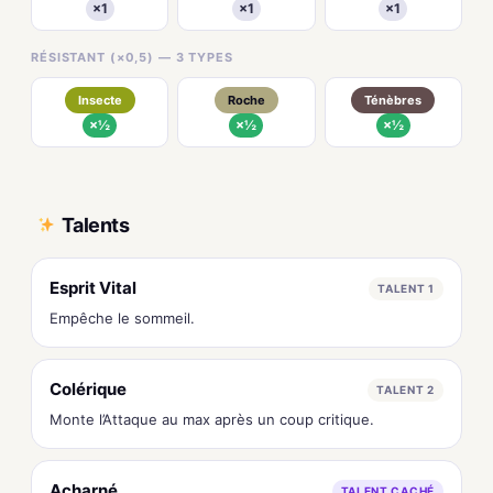
×1
×1
×1
RÉSISTANT (×0,5) — 3 TYPES
Insecte
Roche
Ténèbres
×½
×½
×½
Talents
Esprit Vital
TALENT 1
Empêche le sommeil.
Colérique
TALENT 2
Monte l’Attaque au max après un coup critique.
Acharné
TALENT CACHÉ