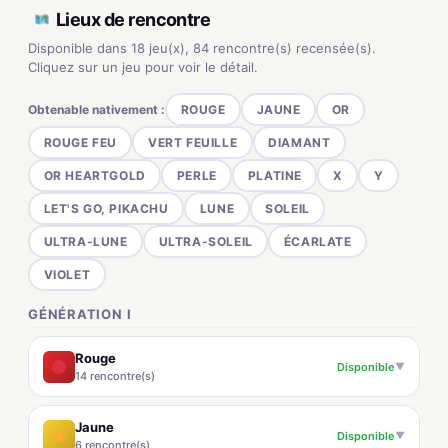
Lieux de rencontre
Disponible dans 18 jeu(x), 84 rencontre(s) recensée(s).
Cliquez sur un jeu pour voir le détail.
Obtenable nativement :
ROUGE
JAUNE
OR
ROUGE FEU
VERT FEUILLE
DIAMANT
OR HEARTGOLD
PERLE
PLATINE
X
Y
LET'S GO, PIKACHU
LUNE
SOLEIL
ULTRA-LUNE
ULTRA-SOLEIL
ÉCARLATE
VIOLET
GÉNÉRATION I
Rouge
Disponible
▼
14 rencontre(s)
Jaune
Disponible
▼
6 rencontre(s)