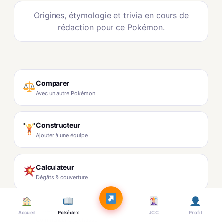
Origines, étymologie et trivia en cours de
rédaction pour ce Pokémon.
Comparer
Avec un autre Pokémon
Constructeur
Ajouter à une équipe
Calculateur
Dégâts & couverture
Tracker Shiny
Accueil
Pokédex
JCC
Profil
Commencer une chasse