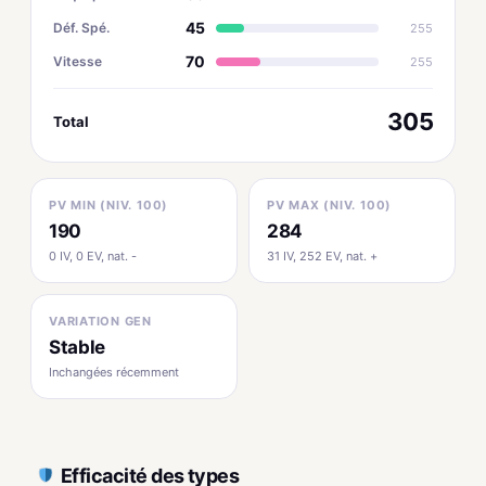
45
Déf. Spé.
255
70
Vitesse
255
305
Total
PV MIN (NIV. 100)
PV MAX (NIV. 100)
190
284
0 IV, 0 EV, nat. -
31 IV, 252 EV, nat. +
VARIATION GEN
Stable
Inchangées récemment
Efficacité des types