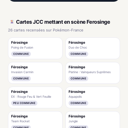
Cartes JCC mettant en scène Ferosinge
26 cartes recensées sur Pokémon-France
Férosinge
Férosinge
Poing de Fusion
Duo de Choc
COMMUNE
COMMUNE
Férosinge
Férosinge
Invasion Carmin
Platine : Vainqueurs Suprêmes
COMMUNE
COMMUNE
Férosinge
Férosinge
EX : Rouge Feu & Vert Feuille
Aquapolis
PEU COMMUNE
COMMUNE
Férosinge
Férosinge
Team Rocket
Jungle
COMMUNE
COMMUNE