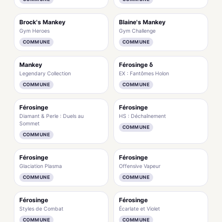
Brock's Mankey
Blaine's Mankey
Gym Heroes
Gym Challenge
COMMUNE
COMMUNE
Mankey
Férosinge δ
Legendary Collection
EX : Fantômes Holon
COMMUNE
COMMUNE
Férosinge
Férosinge
Diamant & Perle : Duels au
HS : Déchaînement
Sommet
COMMUNE
COMMUNE
Férosinge
Férosinge
Glaciation Plasma
Offensive Vapeur
COMMUNE
COMMUNE
Férosinge
Férosinge
Styles de Combat
Écarlate et Violet
COMMUNE
COMMUNE