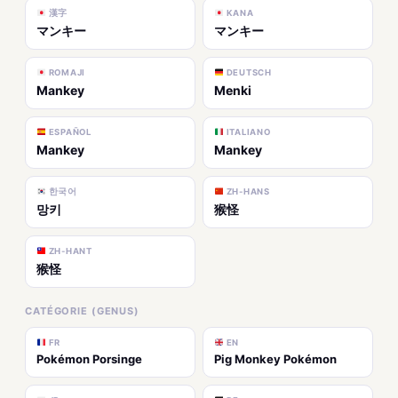
漢字
KANA
マンキー
マンキー
ROMAJI
DEUTSCH
Mankey
Menki
ESPAÑOL
ITALIANO
Mankey
Mankey
한국어
ZH-HANS
망키
猴怪
ZH-HANT
猴怪
CATÉGORIE (GENUS)
FR
EN
Pokémon Porsinge
Pig Monkey Pokémon