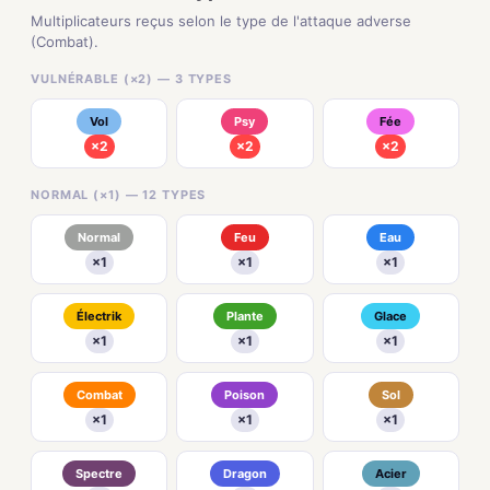
Multiplicateurs reçus selon le type de l'attaque adverse
(Combat).
VULNÉRABLE (×2) — 3 TYPES
Vol
Psy
Fée
×2
×2
×2
NORMAL (×1) — 12 TYPES
Normal
Feu
Eau
×1
×1
×1
Électrik
Plante
Glace
×1
×1
×1
Combat
Poison
Sol
×1
×1
×1
Spectre
Dragon
Acier