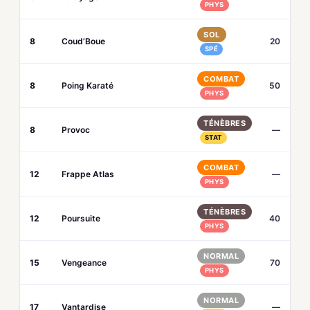
PHYS
SOL
8
Coud’Boue
20
SPÉ
COMBAT
8
Poing Karaté
50
PHYS
TÉNÈBRES
8
Provoc
—
STAT
COMBAT
12
Frappe Atlas
—
PHYS
TÉNÈBRES
12
Poursuite
40
PHYS
NORMAL
15
Vengeance
70
PHYS
NORMAL
17
Vantardise
—