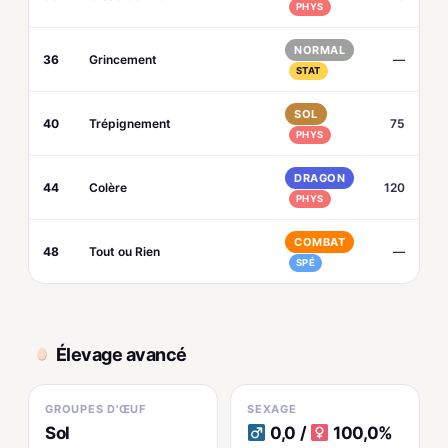
PHYS
NORMAL
36
Grincement
—
STAT
SOL
40
Trépignement
75
PHYS
DRAGON
44
Colère
120
PHYS
COMBAT
48
Tout ou Rien
—
SPÉ
Élevage avancé
GROUPES D'ŒUF
SEXAGE
Sol
0,0 /
100,0%