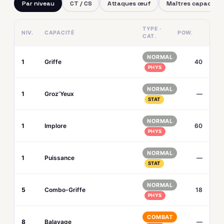
Par niveau
CT / CS
Attaques œuf
Maîtres capacités
TYPE ·
NIV.
CAPACITÉ
POW.
CAT.
NORMAL
1
Griffe
40
PHYS
NORMAL
1
Groz’Yeux
—
STAT
NORMAL
1
Implore
60
PHYS
NORMAL
1
Puissance
—
STAT
NORMAL
5
Combo-Griffe
18
PHYS
COMBAT
8
Balayage
—