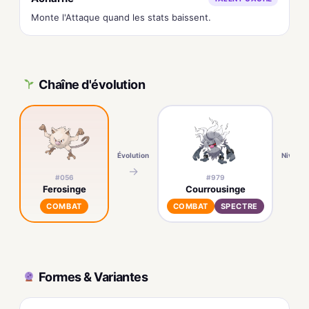
Monte l'Attaque quand les stats baissent.
Chaîne d'évolution
Évolution
Niv. 28
→
→
#056
#979
Ferosinge
Courrousinge
COMBAT
COMBAT
SPECTRE
Formes & Variantes