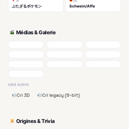
JP
DE
ぶたざるポケモン
Schwein/Affe
Médias & Galerie
CRIS AUDIO
Cri 3D
Cri legacy (8-bit)
Origines & Trivia