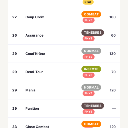
STAT
COMBAT
22
Coup Croix
100
PHYS
TÉNÈBRES
26
Assurance
60
PHYS
NORMAL
29
Coud’Krâne
130
PHYS
INSECTE
29
Demi-Tour
70
PHYS
NORMAL
29
Mania
120
PHYS
TÉNÈBRES
29
Punition
—
PHYS
COMBAT
33
Close Combat
120