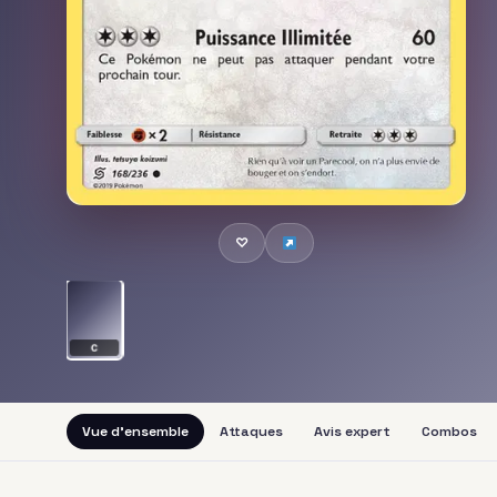
♡
C
Vue d'ensemble
Attaques
Avis expert
Combos