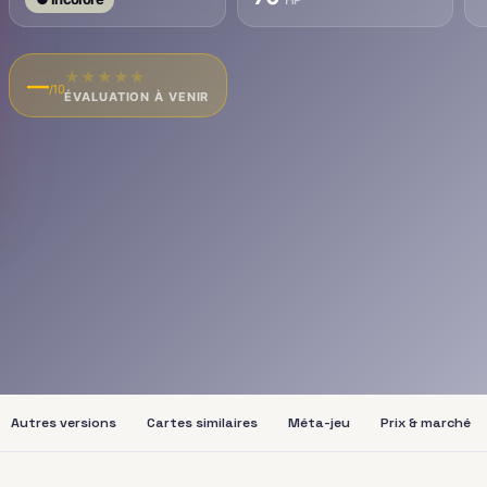
★
★
★
★
★
—
/10
ÉVALUATION À VENIR
Autres versions
Cartes similaires
Méta-jeu
Prix & marché