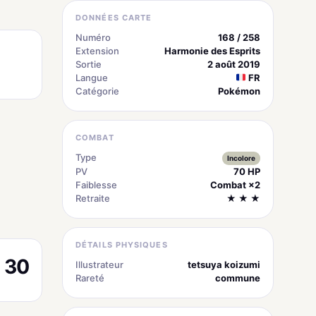
DONNÉES CARTE
Numéro
168 / 258
Extension
Harmonie des Esprits
Sortie
2 août 2019
Langue
FR
Catégorie
Pokémon
COMBAT
Type
Incolore
PV
70 HP
Faiblesse
Combat ×2
Retraite
★ ★ ★
DÉTAILS PHYSIQUES
30
Illustrateur
tetsuya koizumi
Rareté
commune