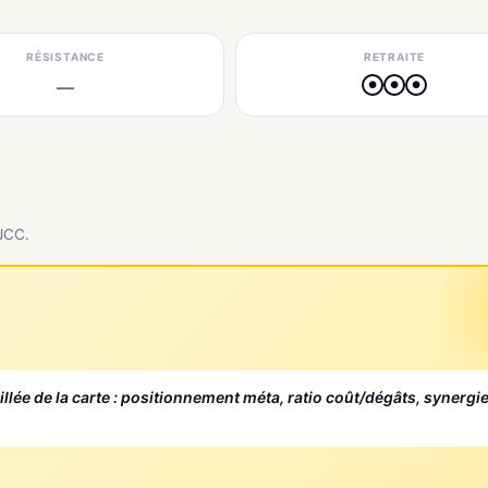
RÉSISTANCE
RETRAITE
—
●
●
●
 JCC.
aillée de la carte : positionnement méta, ratio coût/dégâts, synergi