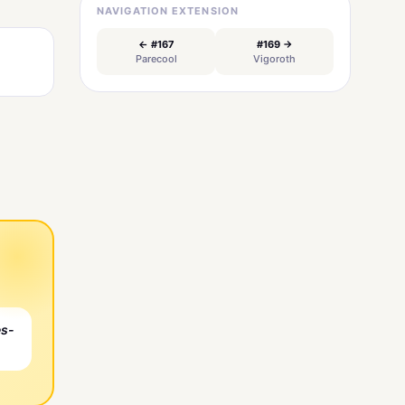
NAVIGATION EXTENSION
← #167
#169 →
Parecool
Vigoroth
es-