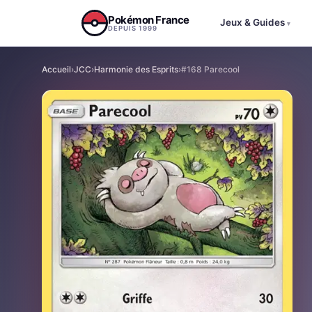
Aller au contenu
Pokémon France
Jeux & Guides
▾
DEPUIS 1999
Accueil
›
JCC
›
Harmonie des Esprits
›
#168 Parecool