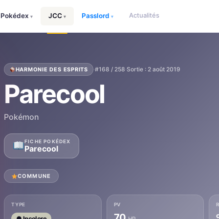
Actualités
Pokédex
JCC
Passlord
▾
▾
▾
·
#168 / 258
·
Sortie : 2 août 2019
HARMONIE DES ESPRITS
Parecool
Pokémon
FICHE POKÉDEX
Parecool
COMMUNE
TYPE
PV
70
● Incolore
HP