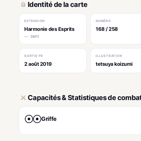
Identité de la carte
EXTENSION
NUMÉRO
Harmonie des Esprits
168 / 258
— · SM11
SORTIE FR
ILLUSTRATION
2 août 2019
tetsuya koizumi
Capacités & Statistiques de comba
Griffe
●
●