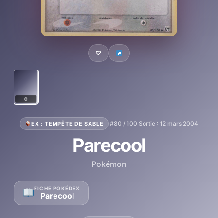
♡
C
·
#80 / 100
·
Sortie : 12 mars 2004
EX : TEMPÊTE DE SABLE
Parecool
Pokémon
FICHE POKÉDEX
Parecool