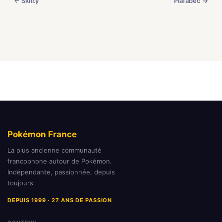
← Skitty
Piafabec →
Pokémon France
La plus ancienne communauté
francophone autour de Pokémon.
Indépendante, passionnée, depuis
toujours.
DEPUIS 1999 · 27 ANS DE PASSION