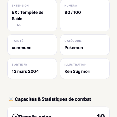
EXTENSION
NUMÉRO
EX : Tempête de
80 / 100
Sable
— · SS
RARETÉ
CATÉGORIE
commune
Pokémon
SORTIE FR
ILLUSTRATION
12 mars 2004
Ken Sugimori
Capacités & Statistiques de combat
10
Ramollo-poing
●