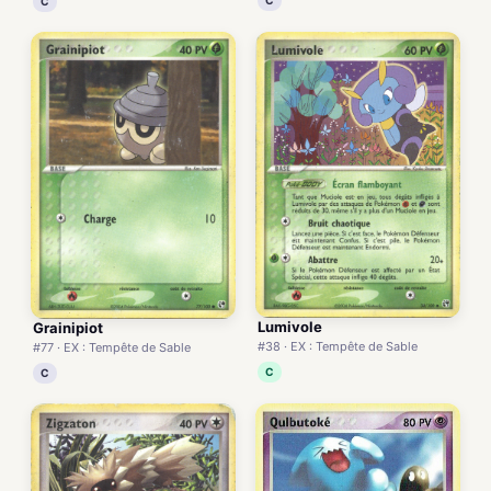
C
Lumivole
Grainipiot
#38 · EX : Tempête de Sable
#77 · EX : Tempête de Sable
C
C