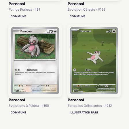
Parecool
Parecool
Poings Furieux · #81
Évolution Céleste · #129
COMMUNE
COMMUNE
Parecool
Parecool
Évolutions à Paldea · #160
Étincelles Déferlantes · #212
COMMUNE
ILLUSTRATION RARE