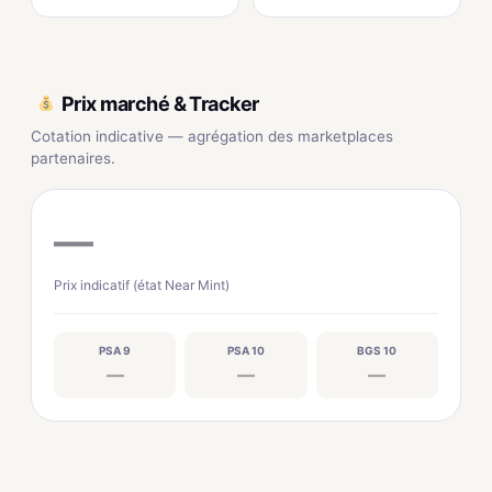
Prix marché & Tracker
Cotation indicative — agrégation des marketplaces
partenaires.
—
Prix indicatif (état Near Mint)
PSA 9
PSA 10
BGS 10
—
—
—