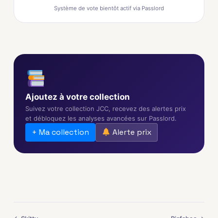
Système de vote bientôt actif via Passlord
Ajoutez à votre collection
Suivez votre collection JCC, recevez des alertes prix
et débloquez les analyses avancées sur Passlord.
+ Ma collection
Alerte prix