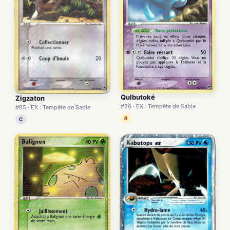
Qulbutoké
Zigzaton
#26 · EX : Tempête de Sable
#85 · EX : Tempête de Sable
R
C