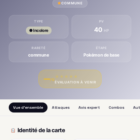
COMMUNE
TYPE
PV
40
● Incolore
HP
RARETÉ
ÉTAPE
commune
Pokémon de base
★
★
★
★
★
—
/10
ÉVALUATION À VENIR
Vue d'ensemble
Attaques
Avis expert
Combos
Aut
Identité de la carte