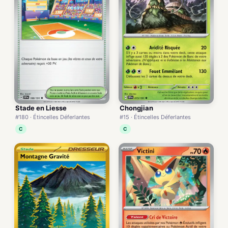
Stade en Liesse
Chongjian
#180 · Étincelles Déferlantes
#15 · Étincelles Déferlantes
C
C