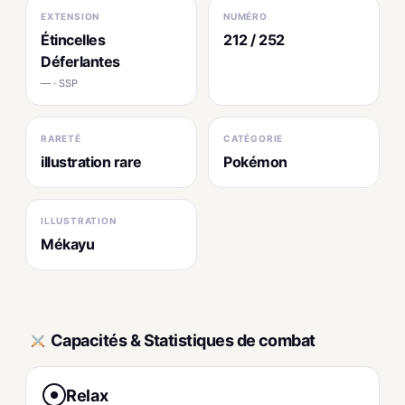
EXTENSION
NUMÉRO
Étincelles
212 / 252
Déferlantes
— · SSP
RARETÉ
CATÉGORIE
illustration rare
Pokémon
ILLUSTRATION
Mékayu
Capacités & Statistiques de combat
Relax
●