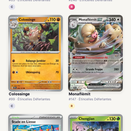
#63 · Étincelles Déferlantes
R
C
Monaflèmit
Colossinge
#147 · Étincelles Déferlantes
#99 · Étincelles Déferlantes
R
C