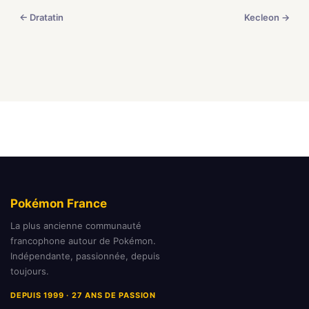
← Dratatin
Kecleon →
Pokémon France
La plus ancienne communauté
francophone autour de Pokémon.
Indépendante, passionnée, depuis
toujours.
DEPUIS 1999 · 27 ANS DE PASSION