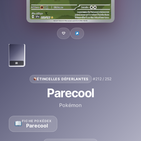
♡
IR
·
#212 / 252
ÉTINCELLES DÉFERLANTES
Parecool
Pokémon
FICHE POKÉDEX
Parecool