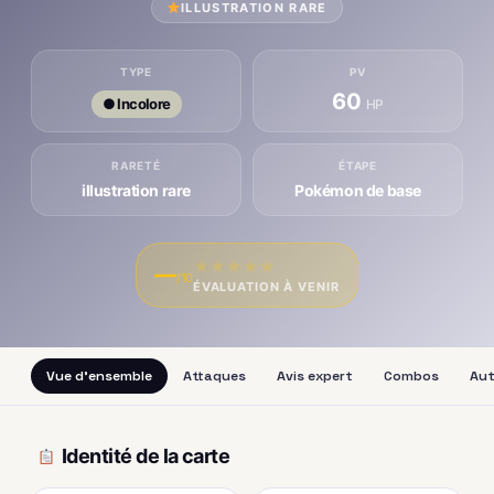
ILLUSTRATION RARE
TYPE
PV
60
● Incolore
HP
RARETÉ
ÉTAPE
illustration rare
Pokémon de base
★
★
★
★
★
—
/10
ÉVALUATION À VENIR
Vue d'ensemble
Attaques
Avis expert
Combos
Aut
Identité de la carte