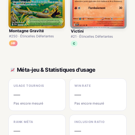
Montagne Gravité
Victini
#250 · Étincelles Déferlantes
#21 · Étincelles Déferlantes
HR
C
Méta-jeu & Statistiques d'usage
USAGE TOURNOIS
WIN RATE
—
—
Pas encore mesuré
Pas encore mesuré
RANK MÉTA
INCLUSION RATIO
—
—