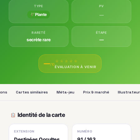
TYPE
PV
Plante
—
RARETÉ
ÉTAPE
secrète rare
—
★
★
★
★
★
—
/10
ÉVALUATION À VENIR
ions
Cartes similaires
Méta-jeu
Prix & marché
Illustrateur
Identité de la carte
EXTENSION
NUMÉRO
Destinées Occultes
91 / 163