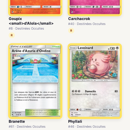
Goupix
Carchacrok
<small>d'Alola</small>
#40 · Destinées Occultes
#8 · Destinées Occultes
R
R
Branette
Phyllali
#61 · Destinées Occultes
#46 · Destinées Occultes