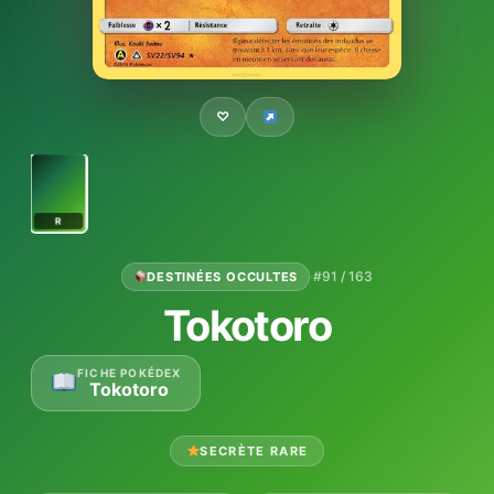
♡
R
·
#91 / 163
DESTINÉES OCCULTES
Tokotoro
FICHE POKÉDEX
Tokotoro
SECRÈTE RARE