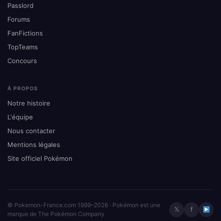
Passlord
Forums
FanFictions
TopTeams
Concours
À PROPOS
Notre histoire
L'équipe
Nous contacter
Mentions légales
Site officiel Pokémon
© Pokemon-France.com 1999–2026 · Pokémon est une
𝕏
f
marque de The Pokémon Company