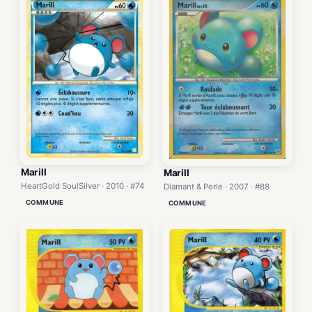
Marill
Marill
HeartGold SoulSilver · 2010 · #74
Diamant & Perle · 2007 · #88
COMMUNE
COMMUNE