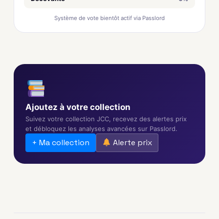
Système de vote bientôt actif via Passlord
Ajoutez à votre collection
Suivez votre collection JCC, recevez des alertes prix
et débloquez les analyses avancées sur Passlord.
+ Ma collection
Alerte prix