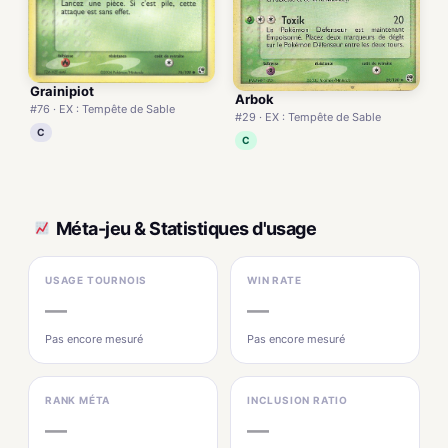
Grainipiot
Arbok
#76 · EX : Tempête de Sable
#29 · EX : Tempête de Sable
C
C
Méta-jeu & Statistiques d'usage
USAGE TOURNOIS
WIN RATE
—
—
Pas encore mesuré
Pas encore mesuré
RANK MÉTA
INCLUSION RATIO
—
—