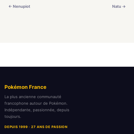
← Nenupiot
Natu →
Pokémon France
La plus ancienne communauté
francophone autour de Pokémon.
Indépendante, passionnée, depuis
toujours.
DEPUIS 1999 · 27 ANS DE PASSION