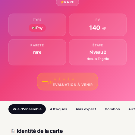
RARE
TYPE
PV
140
Psy
HP
RARETÉ
ÉTAPE
rare
Niveau 2
depuis Togetic
★
★
★
★
★
—
/10
ÉVALUATION À VENIR
Vue d'ensemble
Attaques
Avis expert
Combos
Aut
Identité de la carte