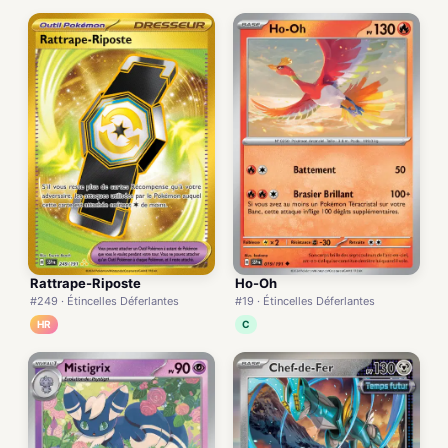
Rattrape-Riposte
Ho-Oh
#249 · Étincelles Déferlantes
#19 · Étincelles Déferlantes
HR
C