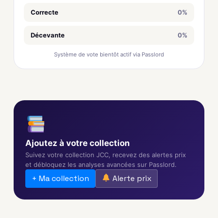
Correcte
0%
Décevante
0%
Système de vote bientôt actif via Passlord
Ajoutez à votre collection
Suivez votre collection JCC, recevez des alertes prix
et débloquez les analyses avancées sur Passlord.
+ Ma collection
Alerte prix