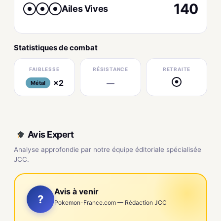
140
Ailes Vives
●
●
●
Statistiques de combat
FAIBLESSE
RÉSISTANCE
RETRAITE
×2
—
●
Métal
Avis Expert
Analyse approfondie par notre équipe éditoriale spécialisée
JCC.
Avis à venir
?
Pokemon-France.com — Rédaction JCC