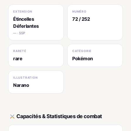
EXTENSION
NUMÉRO
Étincelles
72 / 252
Déferlantes
— · SSP
RARETÉ
CATÉGORIE
rare
Pokémon
ILLUSTRATION
Narano
Capacités & Statistiques de combat