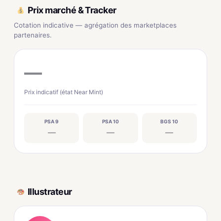
Prix marché & Tracker
Cotation indicative — agrégation des marketplaces
partenaires.
—
Prix indicatif (état Near Mint)
PSA 9
PSA 10
BGS 10
—
—
—
Illustrateur