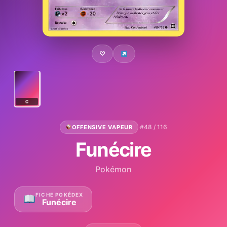
♡
C
·
#48 / 116
OFFENSIVE VAPEUR
Funécire
Pokémon
FICHE POKÉDEX
Funécire