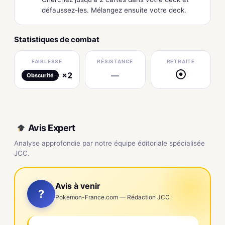
défaussez-les. Mélangez ensuite votre deck.
Statistiques de combat
FAIBLESSE
RÉSISTANCE
RETRAITE
×2
—
●
Obscurité
Avis Expert
Analyse approfondie par notre équipe éditoriale spécialisée
JCC.
Avis à venir
?
Pokemon-France.com — Rédaction JCC