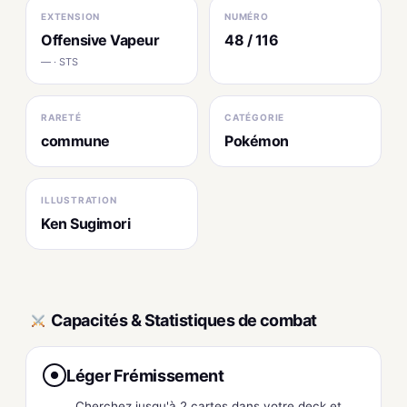
EXTENSION
NUMÉRO
Offensive Vapeur
48 / 116
— · STS
RARETÉ
CATÉGORIE
commune
Pokémon
ILLUSTRATION
Ken Sugimori
Capacités & Statistiques de combat
Léger Frémissement
●
Cherchez jusqu'à 2 cartes dans votre deck et