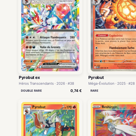
Pyrobut ex
Pyrobut
Héros Transcendants · 2026 · #38
Méga-Évolution · 2025 · #28
0,74 €
DOUBLE RARE
RARE