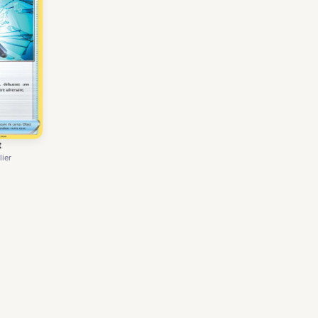
t
lier