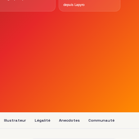
depuis Lapyro
Illustrateur
Légalité
Anecdotes
Communauté