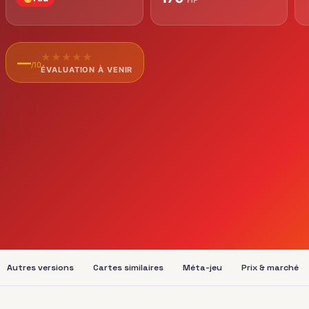
★
★
★
★
★
—
/10
ÉVALUATION À VENIR
Autres versions
Cartes similaires
Méta-jeu
Prix & marché