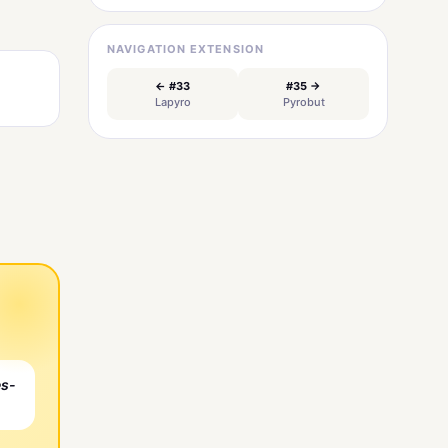
NAVIGATION EXTENSION
← #33
#35 →
Lapyro
Pyrobut
es-