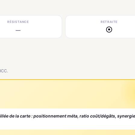
RÉSISTANCE
RETRAITE
—
●
 JCC.
aillée de la carte : positionnement méta, ratio coût/dégâts, synergi