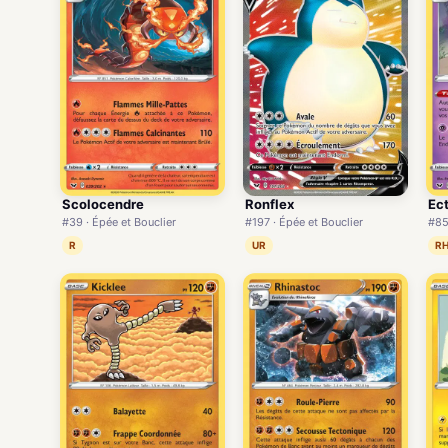
Scolocendre
Ronflex
Ec
#39 · Épée et Bouclier
#197 · Épée et Bouclier
#85
R
UR
R