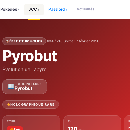
Actualités
Pokédex
JCC
Passlord
▾
▾
▾
·
#34 / 216
·
Sortie : 7 février 2020
ÉPÉE ET BOUCLIER
Pyrobut
Évolution de Lapyro
FICHE POKÉDEX
Pyrobut
HOLOGRAPHIQUE RARE
TYPE
PV
170
Feu
HP