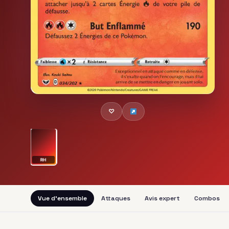
♡
RH
Vue d'ensemble
Attaques
Avis expert
Combos