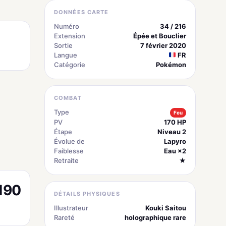
DONNÉES CARTE
Numéro
34 / 216
Extension
Épée et Bouclier
Sortie
7 février 2020
Langue
FR
Catégorie
Pokémon
COMBAT
Type
Feu
PV
170 HP
Étape
Niveau 2
Évolue de
Lapyro
Faiblesse
Eau ×2
Retraite
★
190
DÉTAILS PHYSIQUES
Illustrateur
Kouki Saitou
Rareté
holographique rare