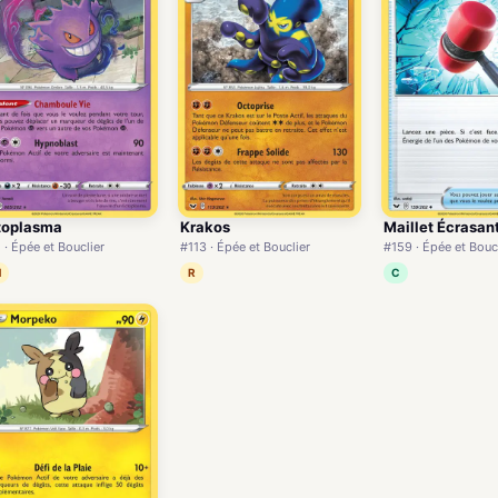
toplasma
Krakos
Maillet Écrasan
 · Épée et Bouclier
#113 · Épée et Bouclier
#159 · Épée et Bouc
H
R
C