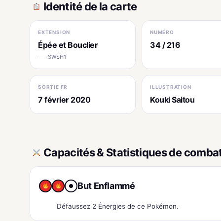
Identité de la carte
EXTENSION
NUMÉRO
Épée et Bouclier
34 / 216
— · SWSH1
SORTIE FR
ILLUSTRATION
7 février 2020
Kouki Saitou
Capacités & Statistiques de comba
But Enflammé
●
Défaussez 2 Énergies de ce Pokémon.