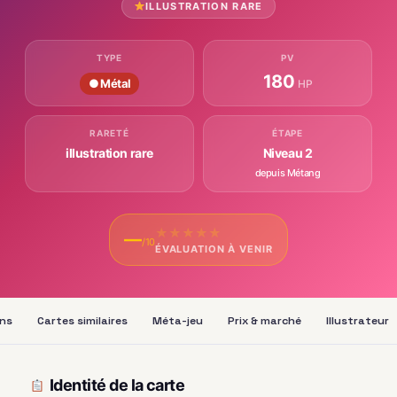
ILLUSTRATION RARE
TYPE
PV
180
● Métal
HP
RARETÉ
ÉTAPE
illustration rare
Niveau 2
depuis Métang
★
★
★
★
★
—
/10
ÉVALUATION À VENIR
ons
Cartes similaires
Méta-jeu
Prix & marché
Illustrateur
Identité de la carte