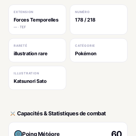
EXTENSION
NUMÉRO
Forces Temporelles
178 / 218
— · TEF
RARETÉ
CATÉGORIE
illustration rare
Pokémon
ILLUSTRATION
Katsunori Sato
Capacités & Statistiques de combat
60
Poing Météore