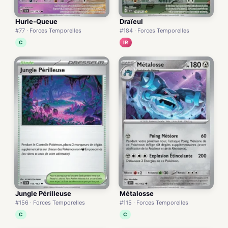
Hurle-Queue
Draïeul
#77 · Forces Temporelles
#184 · Forces Temporelles
C
IR
Jungle Périlleuse
Métalosse
#156 · Forces Temporelles
#115 · Forces Temporelles
C
C