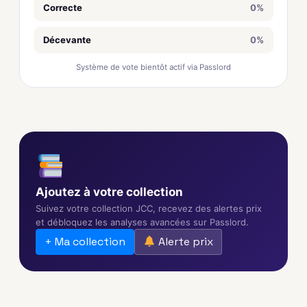
Correcte
0%
Décevante
0%
Système de vote bientôt actif via Passlord
Ajoutez à votre collection
Suivez votre collection JCC, recevez des alertes prix
et débloquez les analyses avancées sur Passlord.
+ Ma collection
Alerte prix