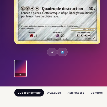
♡
R
Vue d'ensemble
Attaques
Avis expert
Combos