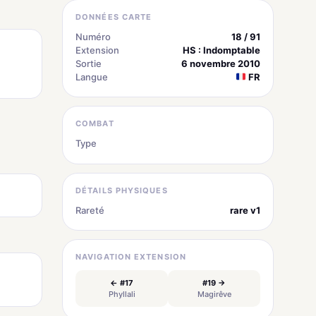
DONNÉES CARTE
Numéro
18 / 91
Extension
HS : Indomptable
Sortie
6 novembre 2010
Langue
FR
COMBAT
Type
Métal
DÉTAILS PHYSIQUES
Rareté
rare v1
NAVIGATION EXTENSION
← #17
#19 →
Phyllali
Magirêve