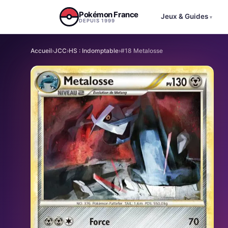
Aller au contenu
Pokémon France
Jeux & Guides
▾
DEPUIS 1999
Accueil
›
JCC
›
HS : Indomptable
›
#18 Metalosse