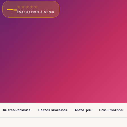
★
★
★
★
★
—
/10
ÉVALUATION À VENIR
Autres versions
Cartes similaires
Méta-jeu
Prix & marché