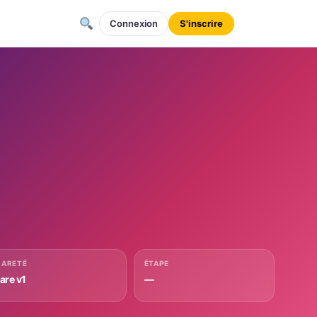
Connexion
S'inscrire
RARETÉ
ÉTAPE
rare v1
—