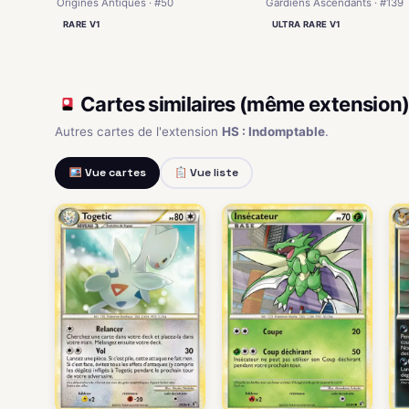
Origines Antiques · #50
Gardiens Ascendants · #139
RARE V1
ULTRA RARE V1
Cartes similaires (même extension
Autres cartes de l'extension
HS : Indomptable
.
Vue cartes
Vue liste