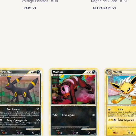
Voltage Éclatant · #118
Règne de Glace · #181
RARE V1
ULTRA RARE V1
)