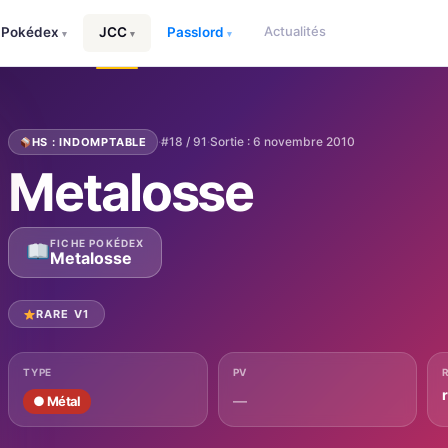
Actualités
Pokédex
JCC
Passlord
▾
▾
▾
·
#18 / 91
·
Sortie : 6 novembre 2010
HS : INDOMPTABLE
Metalosse
FICHE POKÉDEX
Metalosse
RARE V1
TYPE
PV
—
● Métal