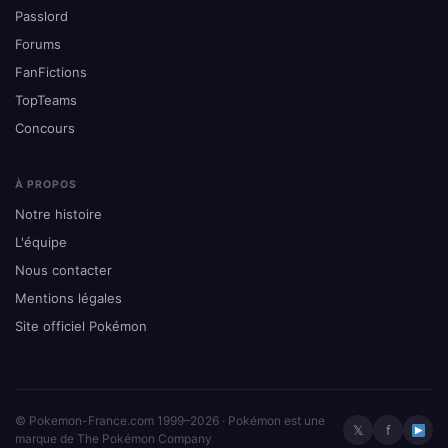
Passlord
Forums
FanFictions
TopTeams
Concours
À PROPOS
Notre histoire
L'équipe
Nous contacter
Mentions légales
Site officiel Pokémon
© Pokemon-France.com 1999–2026 · Pokémon est une
𝕏
f
marque de The Pokémon Company