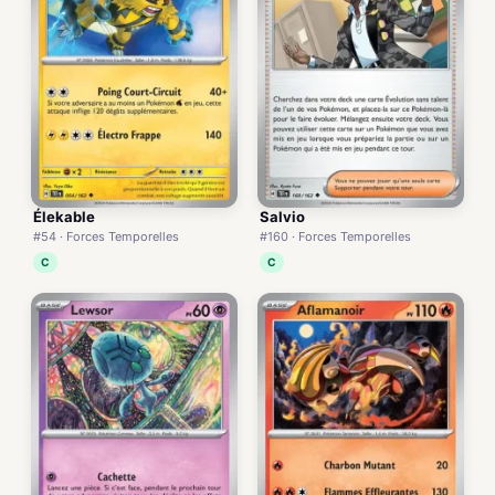
Élekable
Salvio
#54 · Forces Temporelles
#160 · Forces Temporelles
C
C