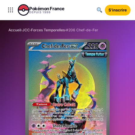
Aller au contenu
Pokémon France
S'inscrire
DEPUIS 1999
Accueil
›
JCC
›
Forces Temporelles
›
#206 Chef-de-Fer