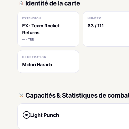
Identité de la carte
EXTENSION
NUMÉRO
EX : Team Rocket
63 / 111
Returns
— · TRR
ILLUSTRATION
Midori Harada
Capacités & Statistiques de comba
Light Punch
●