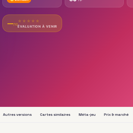
★
★
★
★
★
—
/10
ÉVALUATION À VENIR
Autres versions
Cartes similaires
Méta-jeu
Prix & marché