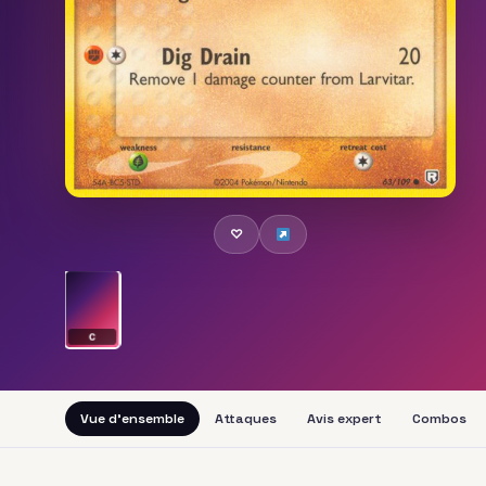
♡
C
Vue d'ensemble
Attaques
Avis expert
Combos