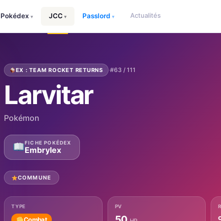
Actualités
Pokédex
JCC
Passlord
▾
▾
▾
·
#63 / 111
EX : TEAM ROCKET RETURNS
Larvitar
Pokémon
FICHE POKÉDEX
Embrylex
COMMUNE
TYPE
PV
50
Combat
HP