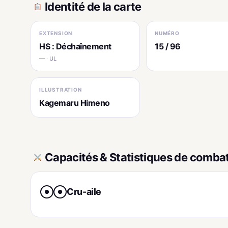
Identité de la carte
EXTENSION
NUMÉRO
HS : Déchaînement
15 / 96
— · UL
ILLUSTRATION
Kagemaru Himeno
Capacités & Statistiques de comba
Cru-aile
●
●