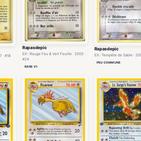
Rapasdepic
Rapasdepic
EX : Rouge Feu & Vert Feuille · 2005 ·
EX : Tempête de Sable · 20
7 · #18
#24
PEU COMMUNE
RARE V1