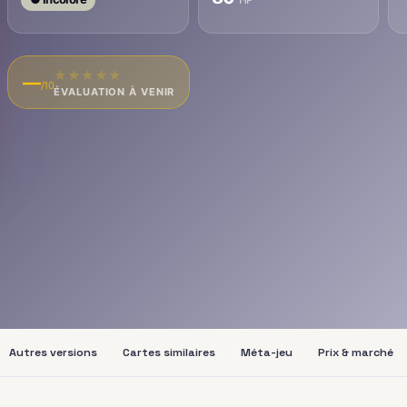
★
★
★
★
★
—
/10
ÉVALUATION À VENIR
Autres versions
Cartes similaires
Méta-jeu
Prix & marché