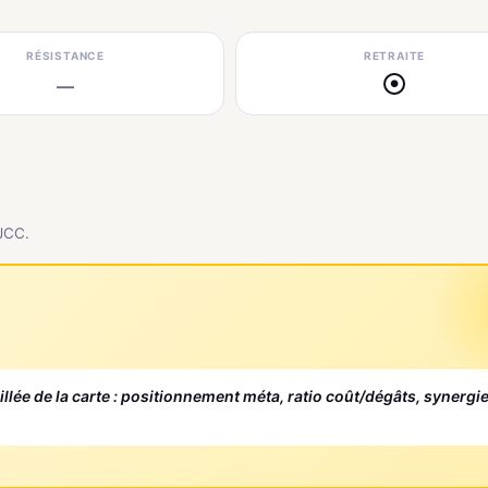
RÉSISTANCE
RETRAITE
—
●
 JCC.
aillée de la carte : positionnement méta, ratio coût/dégâts, synergi