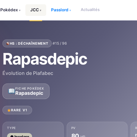
Actualités
Pokédex
JCC
Passlord
▾
▾
▾
·
#15 / 96
HS : DÉCHAÎNEMENT
Rapasdepic
Évolution de Piafabec
FICHE POKÉDEX
Rapasdepic
RARE V1
TYPE
PV
80
● Incolore
HP