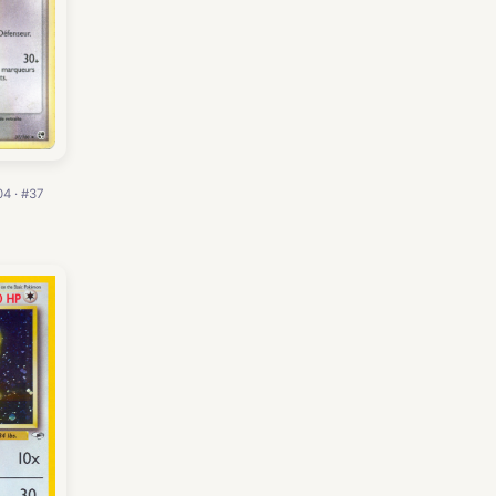
04 · #37