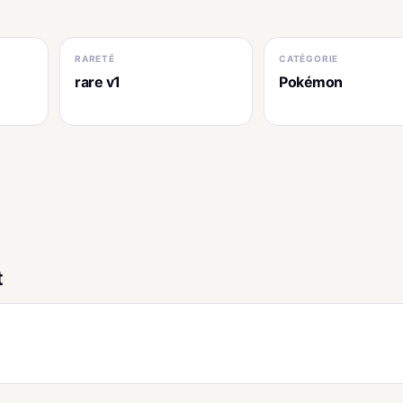
RARETÉ
CATÉGORIE
rare v1
Pokémon
t