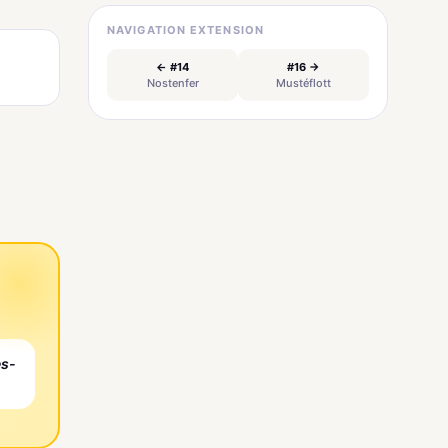
NAVIGATION EXTENSION
← #14
#16 →
Nostenfer
Mustéflott
es-