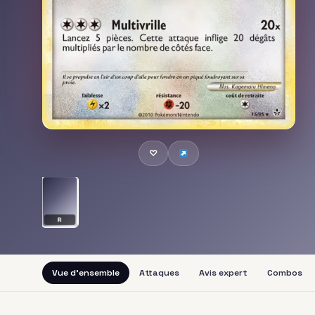
♡
R
Vue d'ensemble
Attaques
Avis expert
Combos