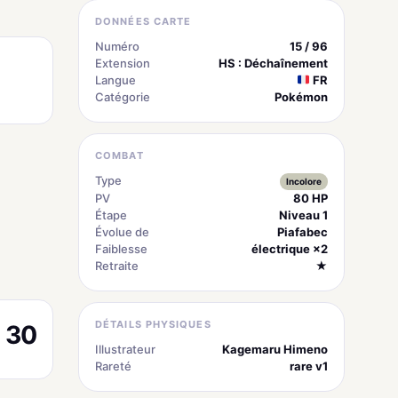
DONNÉES CARTE
Numéro
15 / 96
Extension
HS : Déchaînement
Langue
FR
Catégorie
Pokémon
COMBAT
Type
Incolore
PV
80 HP
Étape
Niveau 1
Évolue de
Piafabec
Faiblesse
électrique ×2
Retraite
★
DÉTAILS PHYSIQUES
30
Illustrateur
Kagemaru Himeno
Rareté
rare v1