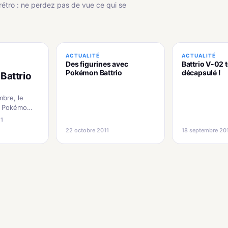
rétro : ne perdez pas de vue ce qui se
ACTUALITÉ
ACTUALITÉ
Des figurines avec
Battrio V-02 
Pokémon Battrio
décapsulé !
 Battrio
mbre, le
s Pokémon
Burning
1
Fangs ne
22 octobre 2011
18 septembre 20
dernier
gtemps. Dès
Japon