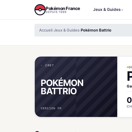
Aller au contenu
Pokémon France
Jeux & Guides
▾
DEPUIS 1999
Accueil
Jeux & Guides
Pokémon Battrio
›
›
· 2007
G
POKÉMON
Ga
BATTRIO
0
CH
VERSION FR