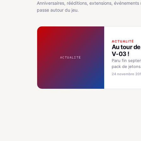
Anniversaires, rééditions, extensions, événements 
passe autour du jeu.
ACTUALITÉ
Au tour de
V-03 !
ACTUALITÉ
Paru fin septe
pack de jeton
Battrio V-02, 
24 novembre 201
Wings - Cold 
restera pas le 
pack bien lon
décembre, le 
aura…