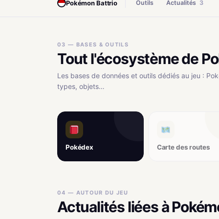
Pokémon Battrio
Outils
Actualités
3
03 — BASES & OUTILS
Tout l'écosystème de Po
Les bases de données et outils dédiés au jeu : Pok
types, objets…
Pokédex
Carte des routes
04 — AUTOUR DU JEU
Actualités liées à Pokém