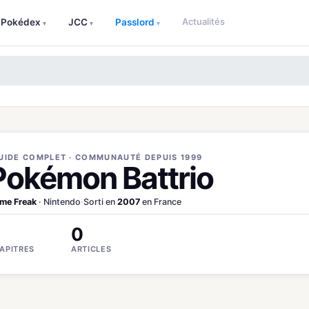
Actualités
Pokédex
JCC
Passlord
▾
▾
▾
UIDE COMPLET · COMMUNAUTÉ DEPUIS 1999
Pokémon Battrio
me Freak
· Nintendo
·
Sorti en
2007
en France
0
APITRES
ARTICLES