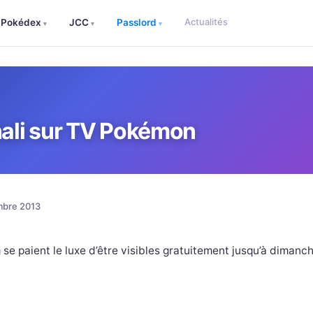
Actualités
Pokédex
JCC
Passlord
▾
▾
▾
ali sur TV Pokémon
mbre 2013
se paient le luxe d’être visibles gratuitement jusqu’à dimanc