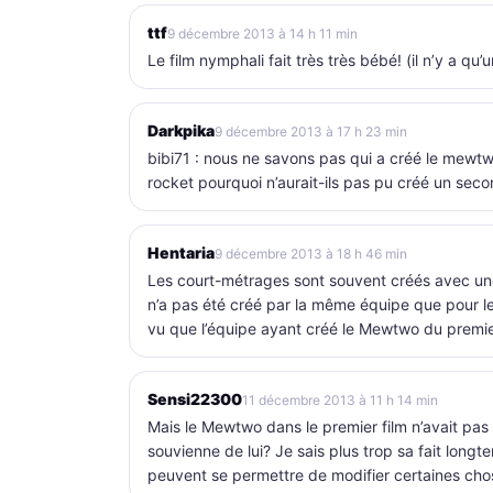
ttf
9 décembre 2013 à 14 h 11 min
Le film nymphali fait très très bébé! (il n’y a q
Darkpika
9 décembre 2013 à 17 h 23 min
bibi71 : nous ne savons pas qui a créé le mewtwo
rocket pourquoi n’aurait-ils pas pu créé un se
Hentaria
9 décembre 2013 à 18 h 46 min
Les court-métrages sont souvent créés avec une
n’a pas été créé par la même équipe que pour le p
vu que l’équipe ayant créé le Mewtwo du premi
Sensi22300
11 décembre 2013 à 11 h 14 min
Mais le Mewtwo dans le premier film n’avait pas
souvienne de lui? Je sais plus trop sa fait longte
peuvent se permettre de modifier certaines cho