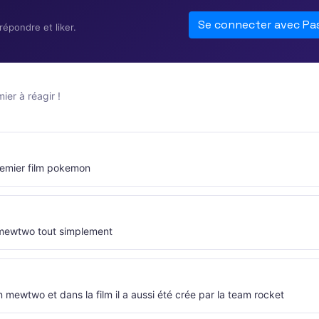
Se connecter avec Pa
épondre et liker.
er à réagir !
premier film pokemon
 mewtwo tout simplement
mewtwo et dans la film il a aussi été crée par la team rocket