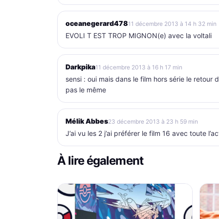
oceanegerard478
11 décembre 2013 à 14 h 32 min
EVOLI T EST TROP MIGNON(e) avec la voltali
Darkpika
11 décembre 2013 à 16 h 17 min
sensi : oui mais dans le film hors série le retou
pas le même
Mélik Abbes
23 décembre 2013 à 23 h 59 min
J’ai vu les 2 j’ai préférer le film 16 avec toute l’ac
À lire également