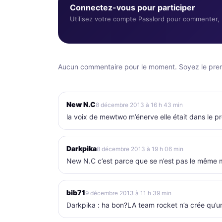
Connectez-vous pour participer
Utilisez votre compte Passlord pour commenter, r
Aucun commentaire pour le moment. Soyez le premi
New N.C
8 décembre 2013 à 16 h 43 min
la voix de mewtwo m’énerve elle était dans le 
Darkpika
8 décembre 2013 à 19 h 06 min
New N.C c’est parce que se n’est pas le même
bib71
9 décembre 2013 à 11 h 39 min
Darkpika : ha bon?LA team rocket n’a crée qu’un 