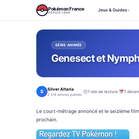
Aller au contenu
Pokémon France
Jeux & Guides
▾
DEPUIS 1999
SÉRIE ANIMÉE
Genesect et Nymph
Silver Altaria
S
·
·
1 min de lecture
7 déce
2 016 articles publiés
Le court-métrage annoncé et le seizième film 
prochain.