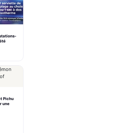
stations-
’été
et Pichu
r une