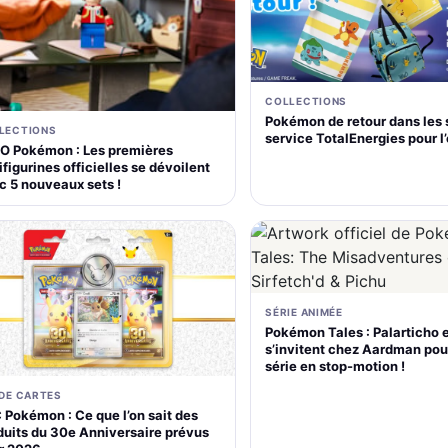
COLLECTIONS
Pokémon de retour dans les 
LECTIONS
service TotalEnergies pour l
O Pokémon : Les premières
figurines officielles se dévoilent
c 5 nouveaux sets !
SÉRIE ANIMÉE
Pokémon Tales : Palarticho 
s’invitent chez Aardman pou
série en stop-motion !
 DE CARTES
 Pokémon : Ce que l’on sait des
duits du 30e Anniversaire prévus