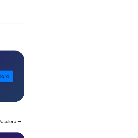
lord
Passlord →