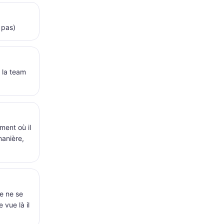
 pas)
 la team
ment où il
manière,
ne ne se
 vue là il