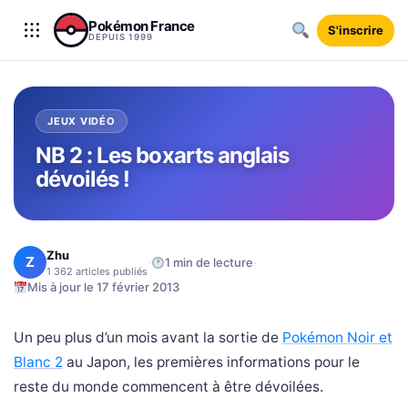
Aller au contenu
Pokémon France
S'inscrire
DEPUIS 1999
JEUX VIDÉO
NB 2 : Les boxarts anglais
dévoilés !
Zhu
Z
·
·
1 min de lecture
1 362 articles publiés
Mis à jour le 17 février 2013
Un peu plus d’un mois avant la sortie de
Pokémon Noir et
Blanc 2
au Japon, les premières informations pour le
reste du monde commencent à être dévoilées.