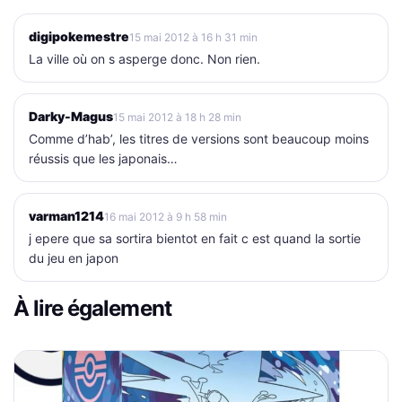
digipokemestre
15 mai 2012 à 16 h 31 min
La ville où on s asperge donc. Non rien.
Darky-Magus
15 mai 2012 à 18 h 28 min
Comme d’hab’, les titres de versions sont beaucoup moins
réussis que les japonais…
varman1214
16 mai 2012 à 9 h 58 min
j epere que sa sortira bientot en fait c est quand la sortie
du jeu en japon
À lire également