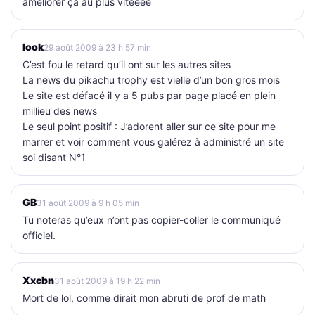
améliorer ça au plus viteeee
look
29 août 2009 à 23 h 57 min
C’est fou le retard qu’il ont sur les autres sites
La news du pikachu trophy est vielle d’un bon gros mois
Le site est défacé il y a 5 pubs par page placé en plein
millieu des news
Le seul point positif : J’adorent aller sur ce site pour me
marrer et voir comment vous galérez à administré un site
soi disant N°1
GB
31 août 2009 à 9 h 05 min
Tu noteras qu’eux n’ont pas copier-coller le communiqué
officiel.
Xxcbn
31 août 2009 à 19 h 22 min
Mort de lol, comme dirait mon abruti de prof de math