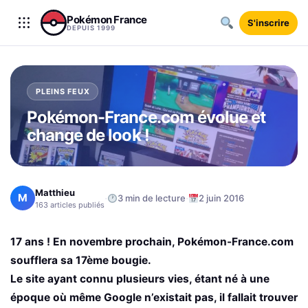
Aller au contenu
Pokémon France
S'inscrire
DEPUIS 1999
PLEINS FEUX
Pokémon-France.com évolue et
change de look !
Matthieu
M
·
·
3 min de lecture
2 juin 2016
163 articles publiés
17 ans ! En novembre prochain, Pokémon-France.com
soufflera sa 17ème bougie.
Le site ayant connu plusieurs vies, étant né à une
époque où même Google n’existait pas, il fallait trouver