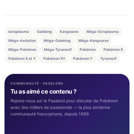
ectoplasma
Galeking
Kangourex
Méga-Ectoplasma
Méga-évolution
Méga-Galeking
Méga-Kangourex
Méga-Pokémon
Méga-Tyranocif
Pokémon
Pokémon X
Pokémon X et Y
Pokémon XY
Pokémon Y
Tyranocif
COMMUNAUTÉ · PASSLORD
Tu as aimé ce contenu ?
Rejoins-nous sur le Passlord pour discuter de Pokémon
avec des milliers de passionnés — la plus ancienne
communauté francophone, depuis 1999.