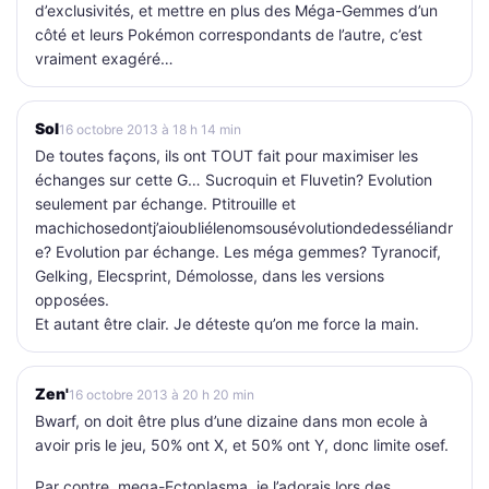
d’exclusivités, et mettre en plus des Méga-Gemmes d’un
côté et leurs Pokémon correspondants de l’autre, c’est
vraiment exagéré…
Sol
16 octobre 2013 à 18 h 14 min
De toutes façons, ils ont TOUT fait pour maximiser les
échanges sur cette G… Sucroquin et Fluvetin? Evolution
seulement par échange. Ptitrouille et
machichosedontj’aioubliélenomsousévolutiondedesséliandr
e? Evolution par échange. Les méga gemmes? Tyranocif,
Gelking, Elecsprint, Démolosse, dans les versions
opposées.
Et autant être clair. Je déteste qu’on me force la main.
Zen'
16 octobre 2013 à 20 h 20 min
Bwarf, on doit être plus d’une dizaine dans mon ecole à
avoir pris le jeu, 50% ont X, et 50% ont Y, donc limite osef.
Par contre, mega-Ectoplasma, je l’adorais lors des