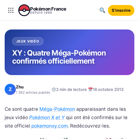
Aller au contenu
Pokémon France
S'inscrire
DEPUIS 1999
JEUX VIDÉO
XY : Quatre Méga-Pokémon
confirmés officiellement
Zhu
Z
·
·
2 min de lecture
16 octobre 2013
1 362 articles publiés
Ce sont quatre
Méga-Pokémon
apparaissant dans les
jeux vidéo
Pokémon X et Y
qui ont été confirmés sur le
site officiel
pokemonxy.com
. Redécouvrez-les.