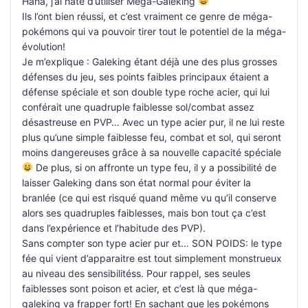
Haha, j’ai hâte d’utiliser Mega-Galeking
Ils l’ont bien réussi, et c’est vraiment ce genre de méga-
pokémons qui va pouvoir tirer tout le potentiel de la méga-
évolution!
Je m’explique : Galeking étant déjà une des plus grosses
défenses du jeu, ses points faibles principaux étaient a
défense spéciale et son double type roche acier, qui lui
conférait une quadruple faiblesse sol/combat assez
désastreuse en PVP… Avec un type acier pur, il ne lui reste
plus qu’une simple faiblesse feu, combat et sol, qui seront
moins dangereuses grâce à sa nouvelle capacité spéciale
De plus, si on affronte un type feu, il y a possibilité de
laisser Galeking dans son état normal pour éviter la
branlée (ce qui est risqué quand même vu qu’il conserve
alors ses quadruples faiblesses, mais bon tout ça c’est
dans l’expérience et l’habitude des PVP).
Sans compter son type acier pur et… SON POIDS: le type
fée qui vient d’apparaitre est tout simplement monstrueux
au niveau des sensibilitéss. Pour rappel, ses seules
faiblesses sont poison et acier, et c’est là que méga-
galeking va frapper fort! En sachant que les pokémons