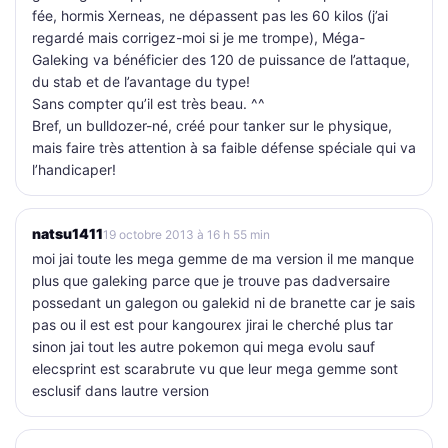
fée, hormis Xerneas, ne dépassent pas les 60 kilos (j’ai
regardé mais corrigez-moi si je me trompe), Méga-
Galeking va bénéficier des 120 de puissance de l’attaque,
du stab et de l’avantage du type!
Sans compter qu’il est très beau. ^^
Bref, un bulldozer-né, créé pour tanker sur le physique,
mais faire très attention à sa faible défense spéciale qui va
l’handicaper!
natsu1411
19 octobre 2013 à 16 h 55 min
moi jai toute les mega gemme de ma version il me manque
plus que galeking parce que je trouve pas dadversaire
possedant un galegon ou galekid ni de branette car je sais
pas ou il est est pour kangourex jirai le cherché plus tar
sinon jai tout les autre pokemon qui mega evolu sauf
elecsprint est scarabrute vu que leur mega gemme sont
esclusif dans lautre version