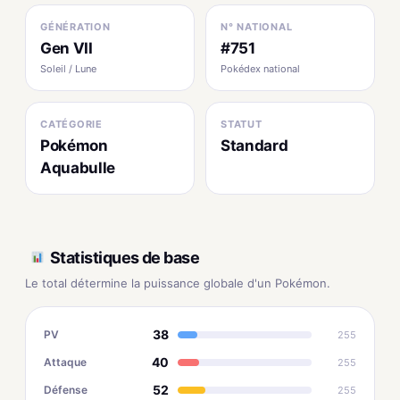
GÉNÉRATION
N° NATIONAL
Gen VII
#751
Soleil / Lune
Pokédex national
CATÉGORIE
STATUT
Pokémon
Standard
Aquabulle
Statistiques de base
Le total détermine la puissance globale d'un Pokémon.
38
PV
255
40
Attaque
255
52
Défense
255