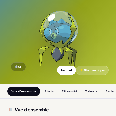
Cri
Normal
★
Chromatique
Vue d'ensemble
Stats
Efficacité
Talents
Évolut
Vue d'ensemble