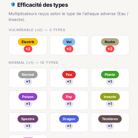
Efficacité des types
Multiplicateurs reçus selon le type de l'attaque adverse (Eau /
Insecte).
VULNÉRABLE (×2) — 3 TYPES
Électrik
Vol
Roche
×2
×2
×2
NORMAL (×1) — 10 TYPES
Normal
Feu
Plante
×1
×1
×1
Poison
Psy
Insecte
×1
×1
×1
Spectre
Dragon
Ténèbres
×1
×1
×1