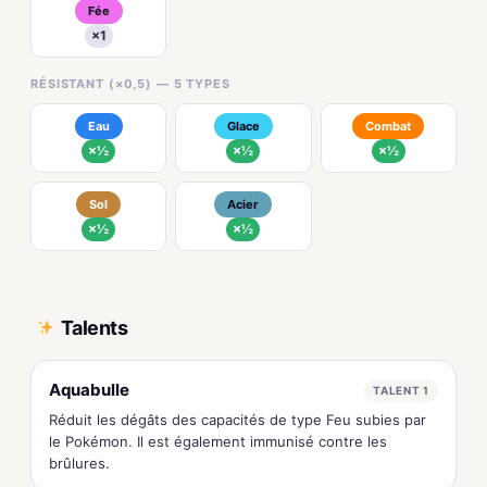
Fée
×1
RÉSISTANT (×0,5) — 5 TYPES
Eau
Glace
Combat
×½
×½
×½
Sol
Acier
×½
×½
Talents
Aquabulle
TALENT 1
Réduit les dégâts des capacités de type Feu subies par
le Pokémon. Il est également immunisé contre les
brûlures.