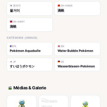
한국어
ZH-HANS
물거미
滴蛛
ZH-HANT
滴蛛
CATÉGORIE (GENUS)
FR
EN
Pokémon Aquabulle
Water Bubble Pokémon
JP
DE
すいほうポケモン
Wasserblasen-Pokémon
Médias & Galerie