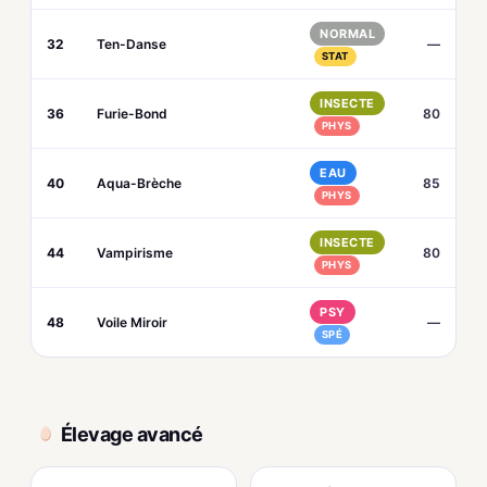
NORMAL
32
Ten-Danse
—
STAT
INSECTE
36
Furie-Bond
80
PHYS
EAU
40
Aqua-Brèche
85
PHYS
INSECTE
44
Vampirisme
80
PHYS
PSY
48
Voile Miroir
—
SPÉ
Élevage avancé