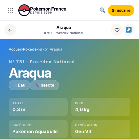
Aller au contenu
Pokémon France
S'inscrire
DEPUIS 1999
Araqua
←
♡
#751 · Pokédex National
Accueil
›
Pokédex
›
#751 Araqua
N° 751 · Pokédex National
Araqua
Eau
Insecte
TAILLE
POIDS
0,3 m
4,0 kg
CATÉGORIE
GÉNÉRATION
Pokémon Aquabulle
Gen VII