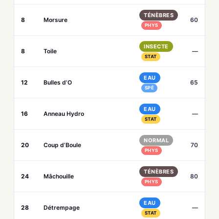
TÉNÈBRES
8
Morsure
60
PHYS
INSECTE
8
Toile
—
STAT
EAU
12
Bulles d’O
65
SPÉ
EAU
16
Anneau Hydro
—
STAT
NORMAL
20
Coup d’Boule
70
PHYS
TÉNÈBRES
24
Mâchouille
80
PHYS
EAU
28
Détrempage
—
STAT