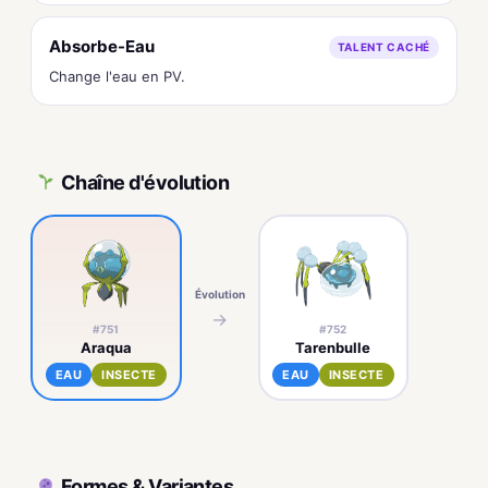
Absorbe-Eau
TALENT CACHÉ
Change l'eau en PV.
Chaîne d'évolution
Évolution
→
#751
#752
Araqua
Tarenbulle
EAU
INSECTE
EAU
INSECTE
Formes & Variantes