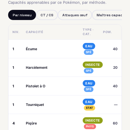
Capacités apprenables par ce Pokémon, par méthode.
Par niveau
CT / CS
Attaques œuf
Maîtres capacités
TYPE ·
NIV.
CAPACITÉ
POW.
CAT.
EAU
1
Écume
40
SPÉ
INSECTE
1
Harcèlement
20
SPÉ
EAU
1
Pistolet à O
40
SPÉ
EAU
1
Tourniquet
—
STAT
INSECTE
4
Piqûre
60
PHYS