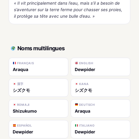
« Il vit principalement dans l’eau, mais s’il a besoin de
s’aventurer sur la terre ferme pour chasser ses proies,
il protège sa tête avec une bulle d’eau. »
Noms multilingues
FRANÇAIS
ENGLISH
Araqua
Dewpider
漢字
KANA
シズクモ
シズクモ
ROMAJI
DEUTSCH
Shizukumo
Araqua
ESPAÑOL
ITALIANO
Dewpider
Dewpider