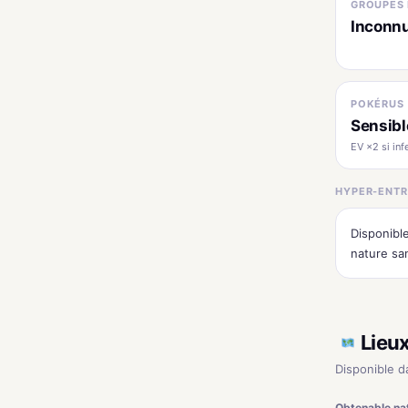
GROUPES 
Inconn
POKÉRUS
Sensibl
EV ×2 si inf
HYPER-ENTR
Disponibl
nature sa
Lieu
Disponible da
Obtenable na