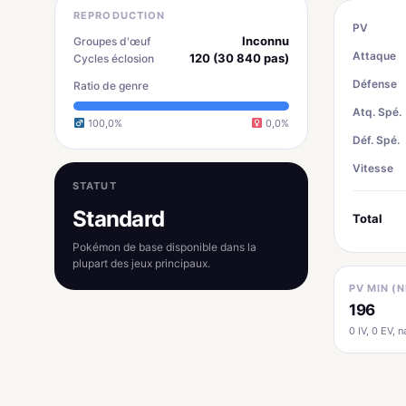
REPRODUCTION
PV
Inconnu
Groupes d'œuf
Attaque
120 (30 840 pas)
Cycles éclosion
Défense
Ratio de genre
Atq. Spé.
100,0%
0,0%
Déf. Spé.
Vitesse
STATUT
Standard
Total
Pokémon de base disponible dans la
plupart des jeux principaux.
PV MIN (N
196
0 IV, 0 EV, na