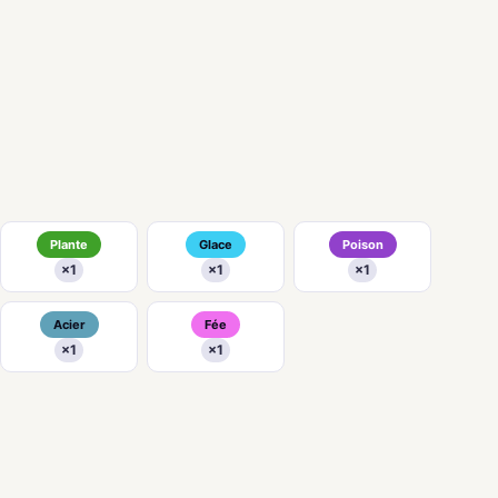
Plante
Glace
Poison
×1
×1
×1
Acier
Fée
×1
×1