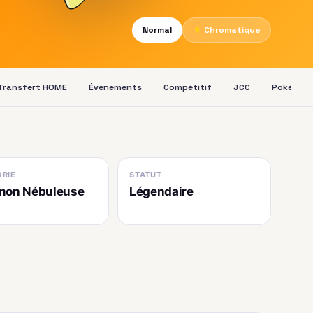
Normal
★
Chromatique
Transfert HOME
Événements
Compétitif
JCC
Pokédex
RIE
STATUT
mon Nébuleuse
Légendaire