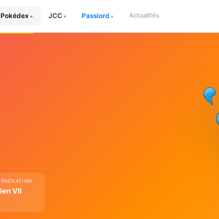
Actualités
Pokédex
JCC
Passlord
▾
▾
▾
GÉNÉRATION
Gen VII