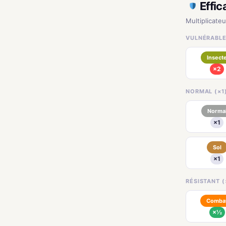
Effic
Multiplicate
VULNÉRABLE
Insect
×2
NORMAL (×1
Norma
×1
Sol
×1
RÉSISTANT (
Comba
×½