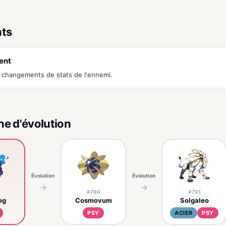
nts
ent
s changements de stats de l'ennemi.
ne d'évolution
Évolution
Évolution
→
→
#790
#791
og
Cosmovum
Solgaleo
PSY
ACIER
PSY