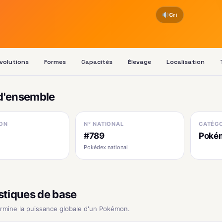
Cri
volutions
Formes
Capacités
Élevage
Localisation
d'ensemble
ON
N° NATIONAL
CATÉGO
#789
Poké
Pokédex national
stiques de base
ermine la puissance globale d'un Pokémon.