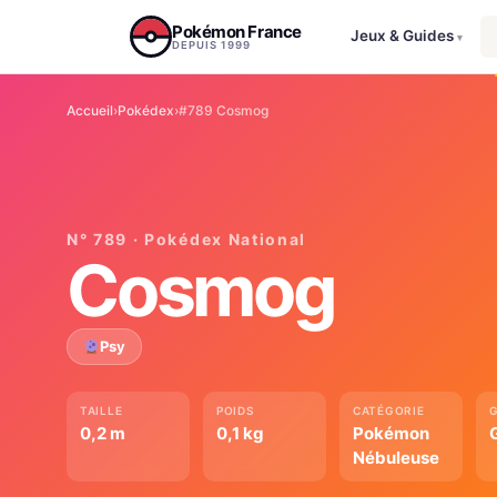
Aller au contenu
Pokémon France
Jeux & Guides
▾
DEPUIS 1999
Accueil
›
Pokédex
›
#789 Cosmog
N° 789 · Pokédex National
Cosmog
Psy
TAILLE
POIDS
CATÉGORIE
0,2 m
0,1 kg
Pokémon
Nébuleuse