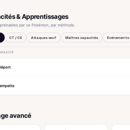
cités & Apprentissages
pprenables par ce Pokémon, par méthode.
u
CT / CS
Attaques œuf
Maîtres capacités
Événements
APACITÉ
léport
rempette
age avancé