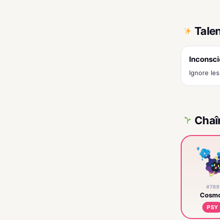
Tale
Inconsci
Ignore le
Chaî
#789
Cosm
PSY