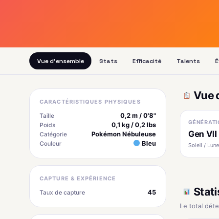
Vue d'ensemble
Stats
Efficacité
Talents
É
Vue 
CARACTÉRISTIQUES PHYSIQUES
0,2 m / 0'8"
Taille
GÉNÉRATI
0,1 kg / 0,2 lbs
Poids
Gen VII
Pokémon Nébuleuse
Catégorie
Bleu
Couleur
Soleil / Lune
CAPTURE & EXPÉRIENCE
Stati
45
Taux de capture
Le total dét