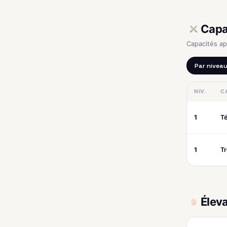
Capa
Capacités a
Par nivea
NIV.
C
1
Té
1
T
Élev