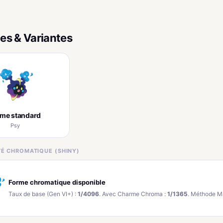
es & Variantes
rme standard
Psy
ITÉ CHROMATIQUE (SHINY)
Forme chromatique disponible
Taux de base (Gen VI+) :
1/4096
. Avec Charme Chroma :
1/1365
. Méthode M