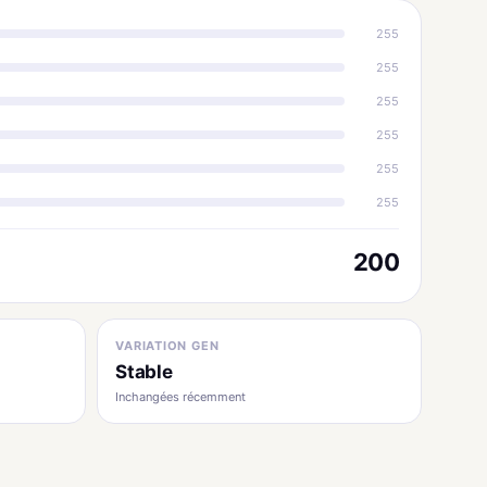
255
255
255
255
255
255
200
VARIATION GEN
Stable
Inchangées récemment