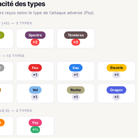
acité des types
urs reçus selon le type de l'attaque adverse (Psy).
 (×2) — 3 TYPES
e
Spectre
Ténèbres
×2
×2
) — 13 TYPES
l
Feu
Eau
Électrik
×1
×1
×1
Vol
Roche
Dragon
×1
×1
×1
×0,5) — 2 TYPES
t
Psy
×½