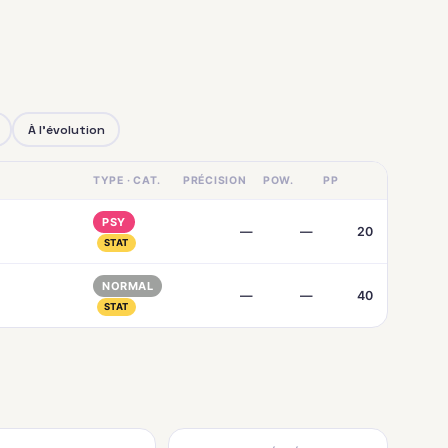
À l'évolution
TYPE · CAT.
PRÉCISION
POW.
PP
PSY
—
—
20
STAT
NORMAL
—
—
40
STAT