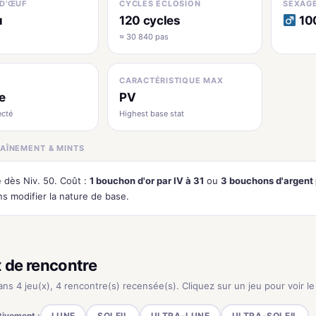
D'ŒUF
CYCLES ÉCLOSION
SEXAG
u
120 cycles
100
≈ 30 840 pas
CARACTÉRISTIQUE MAX
e
PV
ecté
Highest base stat
AÎNEMENT & MINTS
e dès Niv. 50. Coût :
1 bouchon d'or par IV à 31
ou
3 bouchons d'argent 
ns modifier la nature de base.
x de rencontre
ns 4 jeu(x), 4 rencontre(s) recensée(s). Cliquez sur un jeu pour voir le 
tivement :
LUNE
SOLEIL
ULTRA-LUNE
ULTRA-SOLEIL