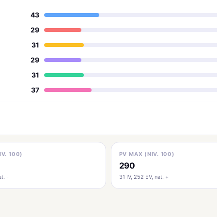
43
29
31
29
31
37
IV. 100)
PV MAX (NIV. 100)
290
t. -
31 IV, 252 EV, nat. +