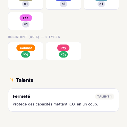
×1
×1
×1
Fée
×1
RÉSISTANT (×0,5) — 2 TYPES
Combat
Psy
×½
×½
Talents
Fermeté
TALENT 1
Protège des capacités mettant K.O. en un coup.