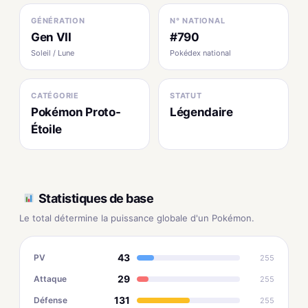
GÉNÉRATION
N° NATIONAL
Gen VII
#790
Soleil / Lune
Pokédex national
CATÉGORIE
STATUT
Pokémon Proto-
Légendaire
Étoile
Statistiques de base
Le total détermine la puissance globale d'un Pokémon.
43
PV
255
29
Attaque
255
131
Défense
255