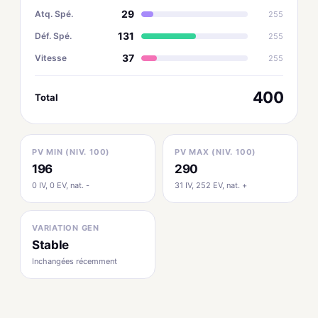
29
Atq. Spé.
255
131
Déf. Spé.
255
37
Vitesse
255
400
Total
PV MIN (NIV. 100)
PV MAX (NIV. 100)
196
290
0 IV, 0 EV, nat. -
31 IV, 252 EV, nat. +
VARIATION GEN
Stable
Inchangées récemment