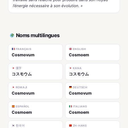
l’énergie nécessaire à son évolution. »
Noms multilingues
FRANÇAIS
ENGLISH
Cosmovum
Cosmoem
漢字
KANA
コスモウム
コスモウム
ROMAJI
DEUTSCH
Cosmovum
Cosmovum
ESPAÑOL
ITALIANO
Cosmoem
Cosmoem
한국어
ZH-HANS