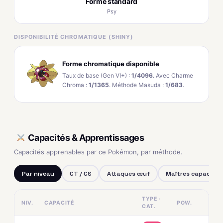
Forme standard
Psy
DISPONIBILITÉ CHROMATIQUE (SHINY)
Forme chromatique disponible
Taux de base (Gen VI+) :
1/4096
. Avec Charme
Chroma :
1/1365
. Méthode Masuda :
1/683
.
Capacités & Apprentissages
Capacités apprenables par ce Pokémon, par méthode.
Par niveau
CT / CS
Attaques œuf
Maîtres capacités
TYPE ·
NIV.
CAPACITÉ
POW.
CAT.