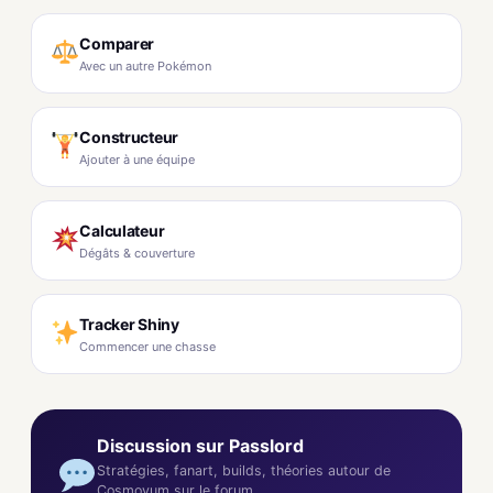
Comparer
Avec un autre Pokémon
Constructeur
Ajouter à une équipe
Calculateur
Dégâts & couverture
Tracker Shiny
Commencer une chasse
Discussion sur Passlord
Stratégies, fanart, builds, théories autour de
Cosmovum sur le forum.