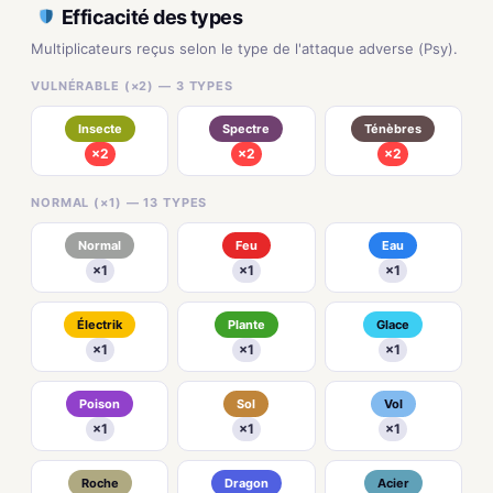
Efficacité des types
Multiplicateurs reçus selon le type de l'attaque adverse (Psy).
VULNÉRABLE (×2) — 3 TYPES
Insecte
Spectre
Ténèbres
×2
×2
×2
NORMAL (×1) — 13 TYPES
Normal
Feu
Eau
×1
×1
×1
Électrik
Plante
Glace
×1
×1
×1
Poison
Sol
Vol
×1
×1
×1
Roche
Dragon
Acier