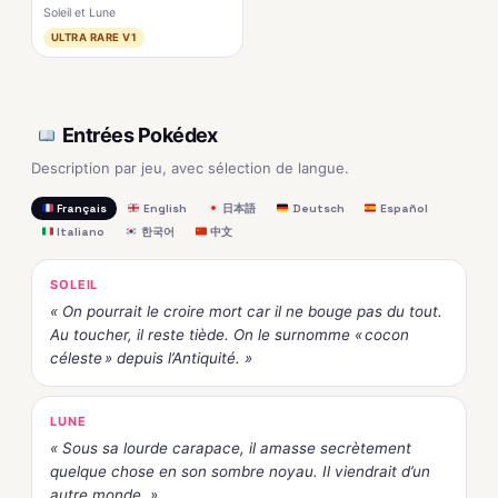
Soleil et Lune
ULTRA RARE V1
Entrées Pokédex
Description par jeu, avec sélection de langue.
Français
English
日本語
Deutsch
Español
Italiano
한국어
中文
SOLEIL
« On pourrait le croire mort car il ne bouge pas du tout.
Au toucher, il reste tiède. On le surnomme « cocon
céleste » depuis l’Antiquité. »
LUNE
« Sous sa lourde carapace, il amasse secrètement
quelque chose en son sombre noyau. Il viendrait d’un
autre monde. »