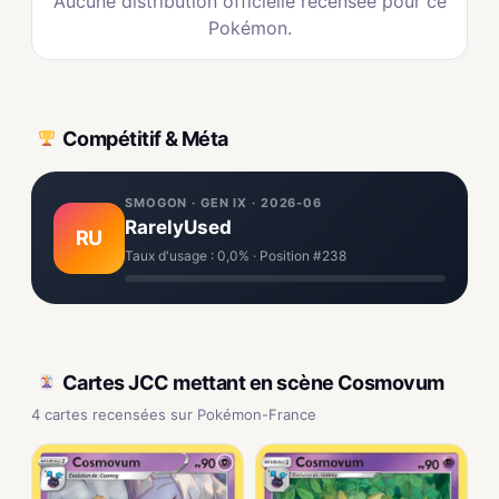
Aucune distribution officielle recensée pour ce
Pokémon.
Compétitif & Méta
SMOGON · GEN IX · 2026-06
RarelyUsed
RU
Taux d'usage : 0,0% · Position #238
Cartes JCC mettant en scène Cosmovum
4 cartes recensées sur Pokémon-France