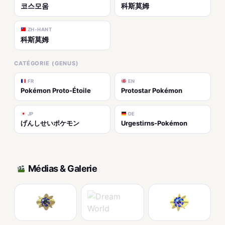
코스모움
科斯莫姆
ZH-HANT
科斯莫姆
CATÉGORIE (GENUS)
FR
EN
Pokémon Proto-Étoile
Protostar Pokémon
JP
DE
げんしせいポケモン
Urgestirns-Pokémon
Médias & Galerie