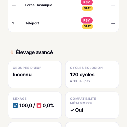
PSY
—
Force Cosmique
—
STAT
PSY
1
Téléport
—
STAT
Élevage avancé
GROUPES D'ŒUF
CYCLES ÉCLOSION
Inconnu
120 cycles
≈ 30 840 pas
SEXAGE
COMPATIBILITÉ
MÉTAMORPH
100,0 /
0,0%
✓ Oui