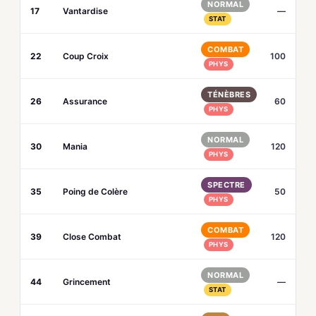
NORMAL
17
Vantardise
—
STAT
COMBAT
22
Coup Croix
100
PHYS
TÉNÈBRES
26
Assurance
60
PHYS
NORMAL
30
Mania
120
PHYS
SPECTRE
35
Poing de Colère
50
PHYS
COMBAT
39
Close Combat
120
PHYS
NORMAL
44
Grincement
—
STAT