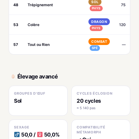
SOL
48
Trépignement
75
PHYS
DRAGON
53
Colère
120
PHYS
COMBAT
57
Tout ou Rien
—
SPÉ
Élevage avancé
GROUPES D'ŒUF
CYCLES ÉCLOSION
Sol
20 cycles
≈ 5 140 pas
SEXAGE
COMPATIBILITÉ
MÉTAMORPH
50,0 /
50,0%