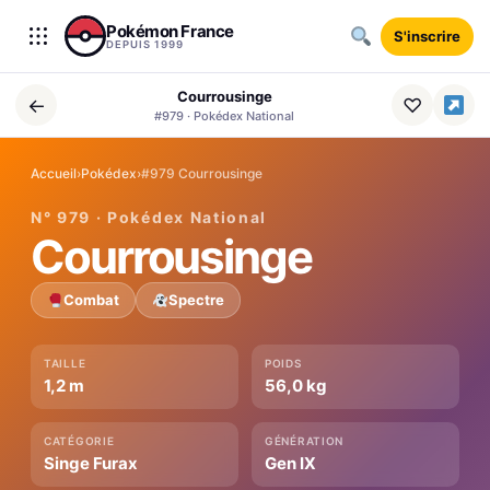
Aller au contenu
Pokémon France
S'inscrire
DEPUIS 1999
Courrousinge
←
♡
#979 · Pokédex National
Accueil
›
Pokédex
›
#979 Courrousinge
N° 979 · Pokédex National
Courrousinge
Combat
Spectre
TAILLE
POIDS
1,2 m
56,0 kg
CATÉGORIE
GÉNÉRATION
Singe Furax
Gen IX