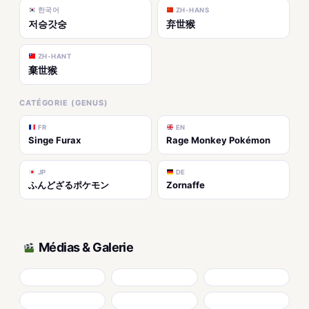
한국어
ZH-HANS
저승갓숭
弃世猴
ZH-HANT
棄世猴
CATÉGORIE (GENUS)
FR
EN
Singe Furax
Rage Monkey Pokémon
JP
DE
ふんどざるポケモン
Zornaffe
Médias & Galerie