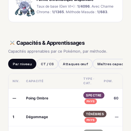
Taux de base (Gen VI+) :
1/4096
. Avec Charme
Chroma :
1/1365
. Méthode Masuda :
1/683
.
Capacités & Apprentissages
Capacités apprenables par ce Pokémon, par méthode.
Par niveau
CT / CS
Attaques œuf
Maîtres capacités
TYPE ·
NIV.
CAPACITÉ
POW.
CAT.
SPECTRE
—
Poing Ombre
60
PHYS
TÉNÈBRES
1
Dégommage
—
PHYS