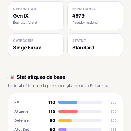
GÉNÉRATION
N° NATIONAL
Gen IX
#979
Écarlate / Violet
Pokédex national
CATÉGORIE
STATUT
Singe Furax
Standard
Statistiques de base
Le total détermine la puissance globale d'un Pokémon.
110
PV
255
115
Attaque
255
80
Défense
255
50
Atq. Spé.
255