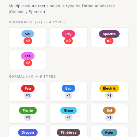
Multiplicateurs reçus selon le type de l'attaque adverse
(Combat / Spectre).
VULNÉRABLE (×2) — 4 TYPES
Vol
Psy
Spectre
×2
×2
×2
Fée
×2
NORMAL (×1) — 9 TYPES
Feu
Eau
Électrik
×1
×1
×1
Plante
Glace
Sol
×1
×1
×1
Dragon
Ténèbres
Acier