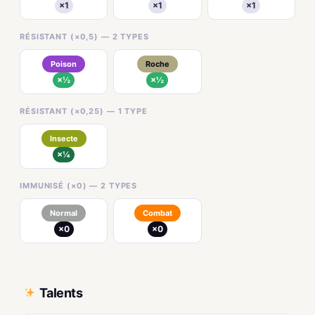
×1
×1
×1
RÉSISTANT (×0,5) — 2 TYPES
Poison
Roche
×½
×½
RÉSISTANT (×0,25) — 1 TYPE
Insecte
×¼
IMMUNISÉ (×0) — 2 TYPES
Normal
Combat
×0
×0
Talents