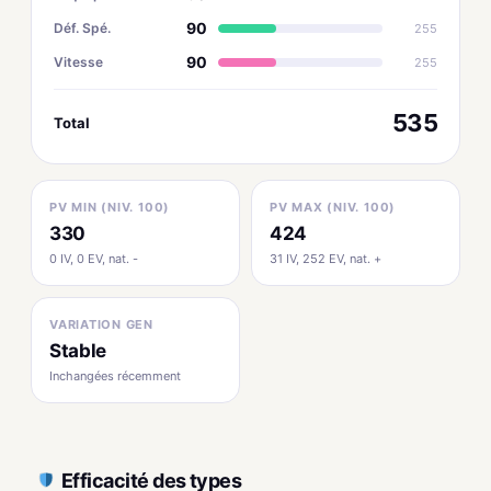
90
Déf. Spé.
255
90
Vitesse
255
535
Total
PV MIN (NIV. 100)
PV MAX (NIV. 100)
330
424
0 IV, 0 EV, nat. -
31 IV, 252 EV, nat. +
VARIATION GEN
Stable
Inchangées récemment
Efficacité des types