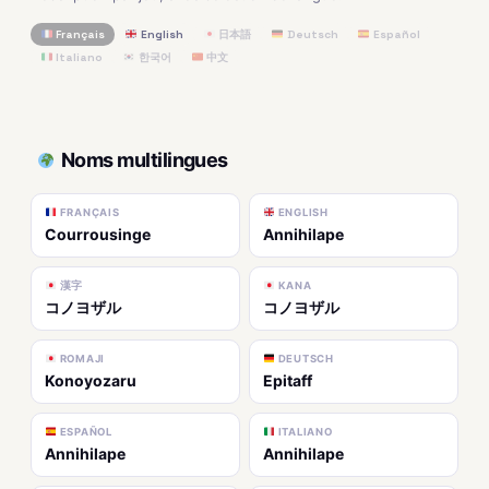
Français
English
日本語
Deutsch
Español
Italiano
한국어
中文
Noms multilingues
FRANÇAIS
ENGLISH
Courrousinge
Annihilape
漢字
KANA
コノヨザル
コノヨザル
ROMAJI
DEUTSCH
Konoyozaru
Epitaff
ESPAÑOL
ITALIANO
Annihilape
Annihilape