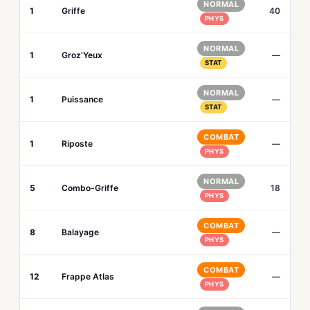
NORMAL
1
Griffe
40
PHYS
NORMAL
1
Groz’Yeux
—
STAT
NORMAL
1
Puissance
—
STAT
COMBAT
1
Riposte
—
PHYS
NORMAL
5
Combo-Griffe
18
PHYS
COMBAT
8
Balayage
—
PHYS
COMBAT
12
Frappe Atlas
—
PHYS