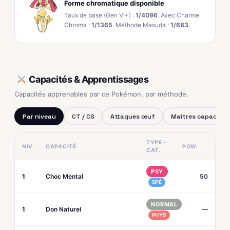
Forme chromatique disponible
Taux de base (Gen VI+) :
1/4096
. Avec Charme
Chroma :
1/1365
. Méthode Masuda :
1/683
.
Capacités & Apprentissages
Capacités apprenables par ce Pokémon, par méthode.
Par niveau
CT / CS
Attaques œuf
Maîtres capacités
TYPE ·
NIV.
CAPACITÉ
POW.
CAT.
PSY
1
Choc Mental
50
SPÉ
NORMAL
1
Don Naturel
—
PHYS