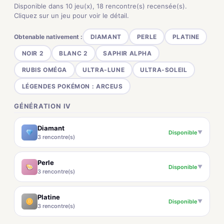
Disponible dans 10 jeu(x), 18 rencontre(s) recensée(s).
Cliquez sur un jeu pour voir le détail.
Obtenable nativement :
DIAMANT
PERLE
PLATINE
NOIR 2
BLANC 2
SAPHIR ALPHA
RUBIS OMÉGA
ULTRA-LUNE
ULTRA-SOLEIL
LÉGENDES POKÉMON : ARCEUS
GÉNÉRATION IV
Diamant
Disponible
▼
3 rencontre(s)
Perle
Disponible
▼
3 rencontre(s)
Platine
Disponible
▼
3 rencontre(s)