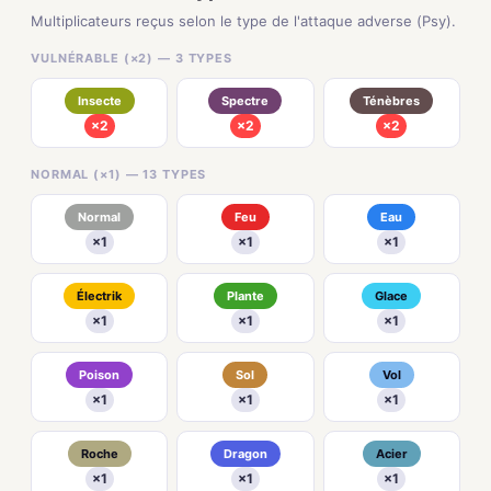
Multiplicateurs reçus selon le type de l'attaque adverse (Psy).
VULNÉRABLE (×2) — 3 TYPES
Insecte
Spectre
Ténèbres
×2
×2
×2
NORMAL (×1) — 13 TYPES
Normal
Feu
Eau
×1
×1
×1
Électrik
Plante
Glace
×1
×1
×1
Poison
Sol
Vol
×1
×1
×1
Roche
Dragon
Acier
×1
×1
×1