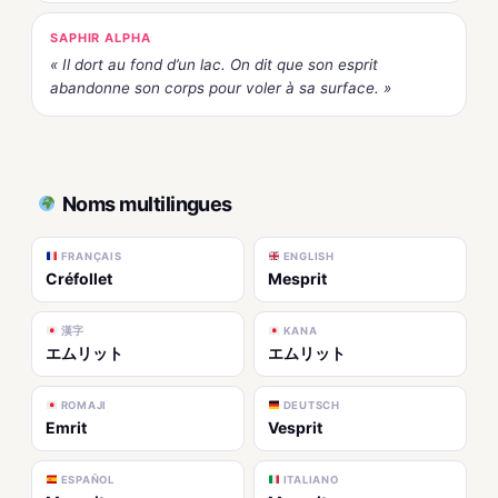
SAPHIR ALPHA
« Il dort au fond d’un lac. On dit que son esprit
abandonne son corps pour voler à sa surface. »
Noms multilingues
FRANÇAIS
ENGLISH
Créfollet
Mesprit
漢字
KANA
エムリット
エムリット
ROMAJI
DEUTSCH
Emrit
Vesprit
ESPAÑOL
ITALIANO