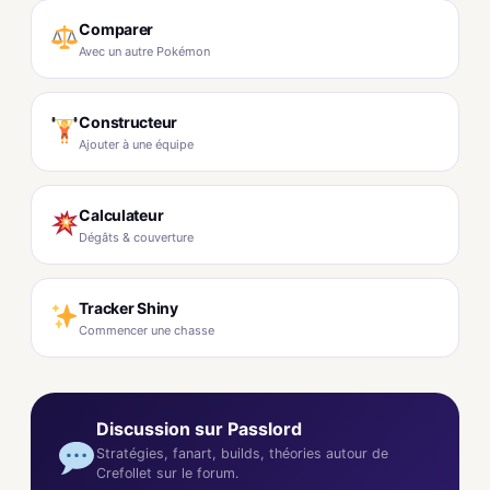
Comparer
Avec un autre Pokémon
Constructeur
Ajouter à une équipe
Calculateur
Dégâts & couverture
Tracker Shiny
Commencer une chasse
Discussion sur Passlord
Stratégies, fanart, builds, théories autour de
Crefollet sur le forum.