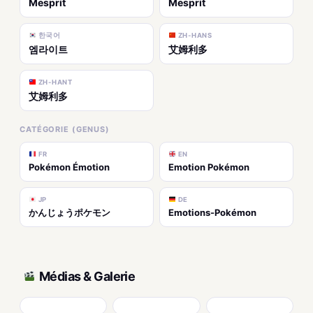
Mesprit
Mesprit
한국어
ZH-HANS
엠라이트
艾姆利多
ZH-HANT
艾姆利多
CATÉGORIE (GENUS)
FR
EN
Pokémon Émotion
Emotion Pokémon
JP
DE
かんじょうポケモン
Emotions-Pokémon
Médias & Galerie