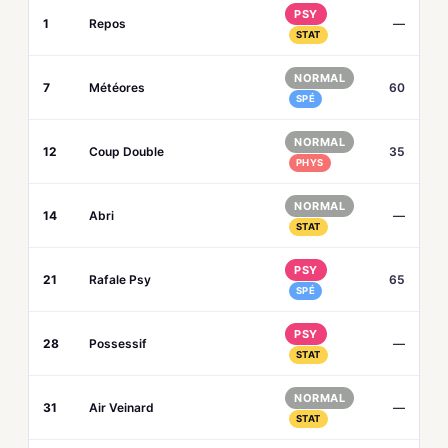
PSY
1
Repos
—
STAT
NORMAL
7
Météores
60
SPÉ
NORMAL
12
Coup Double
35
PHYS
NORMAL
14
Abri
—
STAT
PSY
21
Rafale Psy
65
SPÉ
PSY
28
Possessif
—
STAT
NORMAL
31
Air Veinard
—
STAT