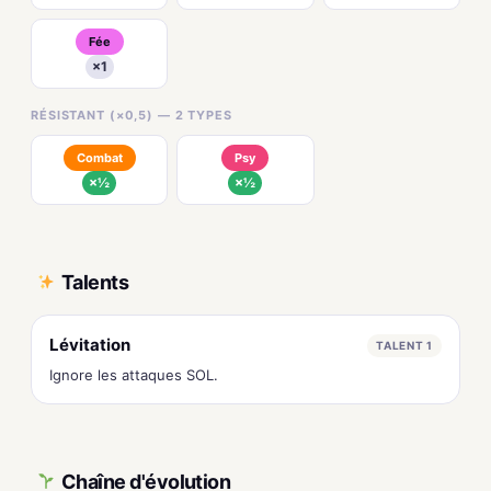
Fée
×1
RÉSISTANT (×0,5) — 2 TYPES
Combat
Psy
×½
×½
Talents
Lévitation
TALENT 1
Ignore les attaques SOL.
Chaîne d'évolution