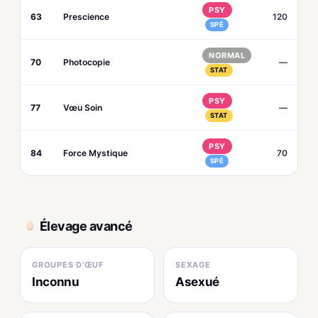
PSY
63
Prescience
120
SPÉ
NORMAL
70
Photocopie
—
STAT
PSY
77
Vœu Soin
—
STAT
PSY
84
Force Mystique
70
SPÉ
Élevage avancé
GROUPES D'ŒUF
SEXAGE
Inconnu
Asexué