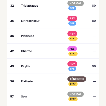
NORMAL
32
Triplattaque
80
SPÉ
PSY
35
Extrasenseur
80
SPÉ
PSY
36
Plénitude
—
STAT
FÉE
42
Charme
—
STAT
PSY
49
Psyko
90
SPÉ
TÉNÈBRES
56
Flatterie
—
STAT
NORMAL
57
Soin
—
STAT