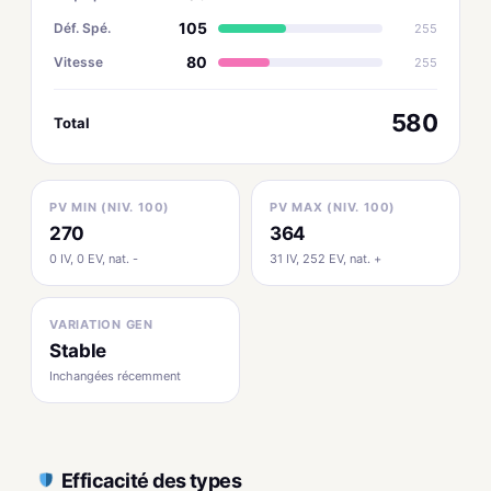
105
Déf. Spé.
255
80
Vitesse
255
580
Total
PV MIN (NIV. 100)
PV MAX (NIV. 100)
270
364
0 IV, 0 EV, nat. -
31 IV, 252 EV, nat. +
VARIATION GEN
Stable
Inchangées récemment
Efficacité des types