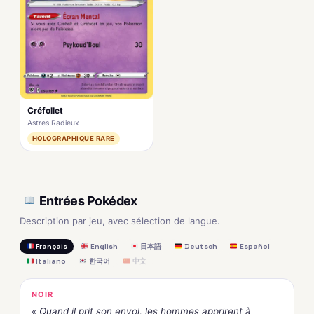
Créfollet
Astres Radieux
HOLOGRAPHIQUE RARE
Entrées Pokédex
Description par jeu, avec sélection de langue.
Français
English
日本語
Deutsch
Español
Italiano
한국어
中文
NOIR
« Quand il prit son envol, les hommes apprirent à