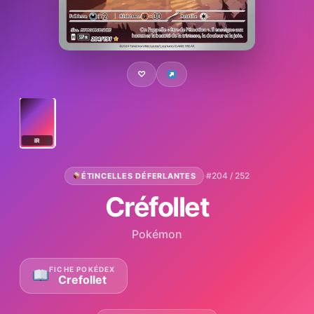
♡
IR
·
#204 / 252
ÉTINCELLES DÉFERLANTES
Créfollet
Pokémon
FICHE POKÉDEX
Crefollet