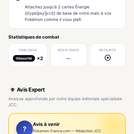
Attachez jusqu'à 2 cartes Énergie
{{type|psy|jcci}} de base de votre main à vos
Pokémon comme il vous plaît.
Statistiques de combat
FAIBLESSE
RÉSISTANCE
RETRAITE
×2
—
●
Obscurité
Avis Expert
Analyse approfondie par notre équipe éditoriale spécialisée
JCC.
Avis à venir
?
Pokemon-France.com — Rédaction JCC