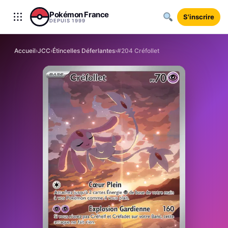
Aller au contenu
Pokémon France
S'inscrire
DEPUIS 1999
Accueil
›
JCC
›
Étincelles Déferlantes
›
#204 Créfollet