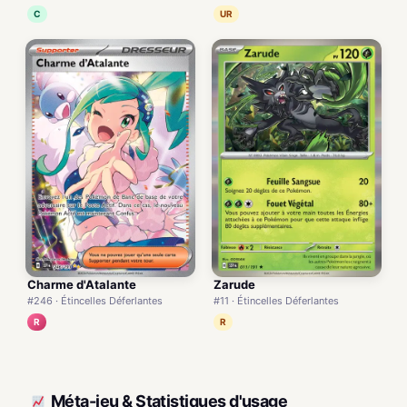
UR
C
Charme d'Atalante
Zarude
#246 · Étincelles Déferlantes
#11 · Étincelles Déferlantes
R
R
Méta-jeu & Statistiques d'usage