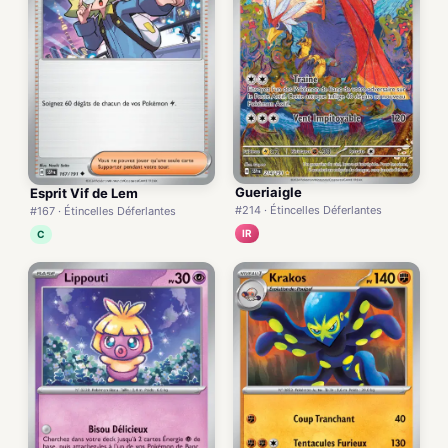
Gueriaigle
Esprit Vif de Lem
#214 · Étincelles Déferlantes
#167 · Étincelles Déferlantes
IR
C