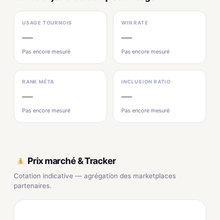
USAGE TOURNOIS
WIN RATE
—
—
Pas encore mesuré
Pas encore mesuré
RANK MÉTA
INCLUSION RATIO
—
—
Pas encore mesuré
Pas encore mesuré
Prix marché & Tracker
Cotation indicative — agrégation des marketplaces
partenaires.