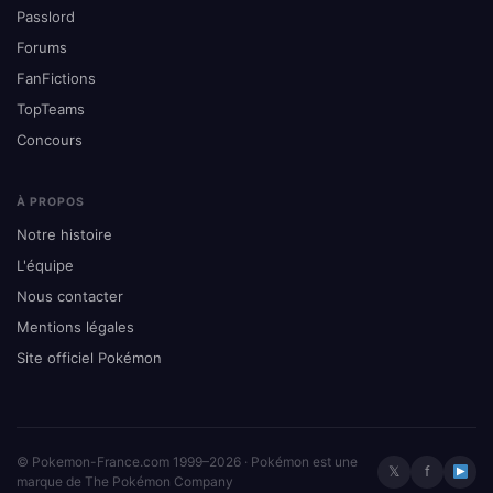
Passlord
Forums
FanFictions
TopTeams
Concours
À PROPOS
Notre histoire
L'équipe
Nous contacter
Mentions légales
Site officiel Pokémon
© Pokemon-France.com 1999–2026 · Pokémon est une
𝕏
f
marque de The Pokémon Company