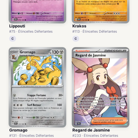
Lippouti
Krakos
#75 · Étincelles Déferlantes
#113 · Étincelles Déferlantes
C
C
Regard de Jasmine
Gromago
#233 · Étincelles Déferlantes
#131 · Étincelles Déferlantes