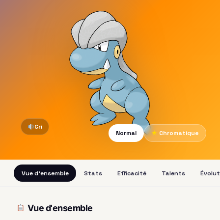
Cri
Normal
★
Chromatique
Vue d'ensemble
Stats
Efficacité
Talents
Évolut
Vue d'ensemble