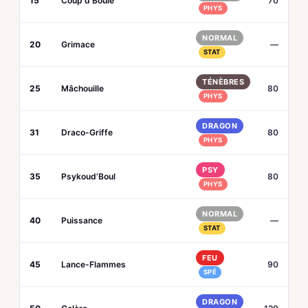
15
Coup d’Boule
70
PHYS
NORMAL
20
Grimace
—
STAT
TÉNÈBRES
25
Mâchouille
80
PHYS
DRAGON
31
Draco-Griffe
80
PHYS
PSY
35
Psykoud’Boul
80
PHYS
NORMAL
40
Puissance
—
STAT
FEU
45
Lance-Flammes
90
SPÉ
DRAGON