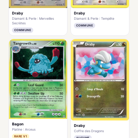
Draby
Draby
Diamant & Perle : Merveilles
Diamant & Perle : Tempête
Secrètes
COMMUNE
COMMUNE
Bagon
Draby
Platine : Arceus
Coffre des Dragons
RARE V1
AUCUNE