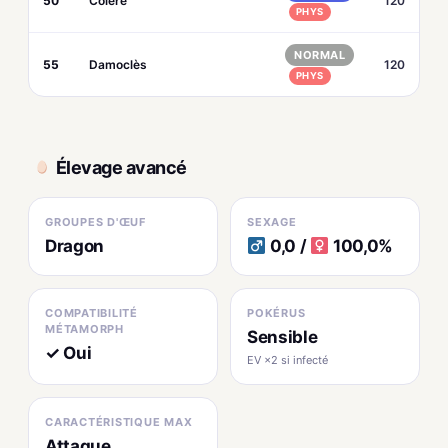
50
Colère
120
PHYS
NORMAL
55
Damoclès
120
PHYS
Élevage avancé
GROUPES D'ŒUF
SEXAGE
Dragon
0,0 /
100,0%
COMPATIBILITÉ
POKÉRUS
MÉTAMORPH
Sensible
✓ Oui
EV ×2 si infecté
CARACTÉRISTIQUE MAX
Attaque