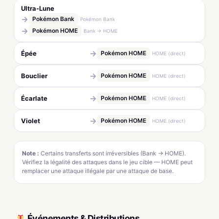
Ultra-Lune
→
Pokémon Bank
Pokémon Bank
→
Pokémon HOME
Bank → HOME
→
Épée
Pokémon HOME
HOME (direct)
→
Bouclier
Pokémon HOME
HOME (direct)
→
Écarlate
Pokémon HOME
HOME (direct)
→
Violet
Pokémon HOME
HOME (direct)
Note :
Certains transferts sont irréversibles (Bank → HOME).
Vérifiez la légalité des attaques dans le jeu cible — HOME peut
remplacer une attaque illégale par une attaque de base.
Événements & Distributions