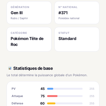
GÉNÉRATION
N° NATIONAL
Gen III
#371
Rubis / Saphir
Pokédex national
CATÉGORIE
STATUT
Pokémon Tête de
Standard
Roc
Statistiques de base
Le total détermine la puissance globale d'un Pokémon.
45
PV
255
75
Attaque
255
60
Défense
255