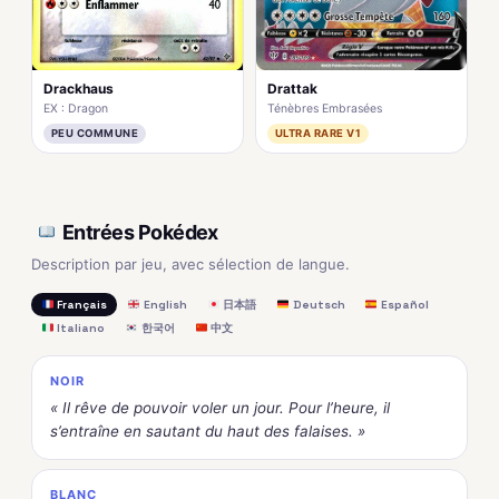
Drattak
Drackhaus
Ténèbres Embrasées
EX : Dragon
ULTRA RARE V1
PEU COMMUNE
Entrées Pokédex
Description par jeu, avec sélection de langue.
Français
English
日本語
Deutsch
Español
Italiano
한국어
中文
NOIR
« Il rêve de pouvoir voler un jour. Pour l’heure, il
s’entraîne en sautant du haut des falaises. »
BLANC