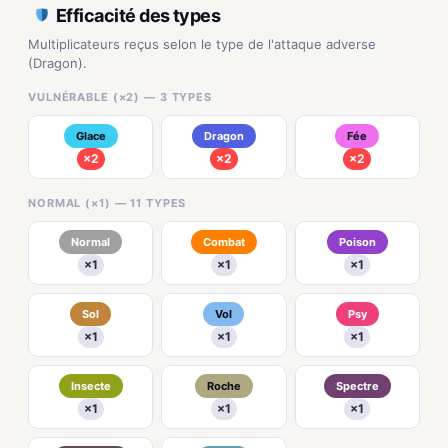
Efficacité des types
Multiplicateurs reçus selon le type de l'attaque adverse
(Dragon).
VULNÉRABLE (×2) — 3 TYPES
Glace
Dragon
Fée
×2
×2
×2
NORMAL (×1) — 11 TYPES
Normal
Combat
Poison
×1
×1
×1
Sol
Vol
Psy
×1
×1
×1
Insecte
Roche
Spectre
×1
×1
×1