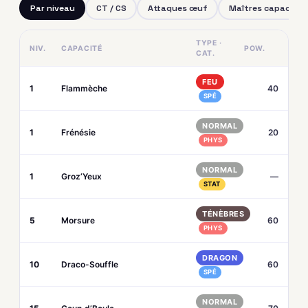
Par niveau
CT / CS
Attaques œuf
Maîtres capacités
TYPE ·
NIV.
CAPACITÉ
POW.
CAT.
FEU
1
Flammèche
40
SPÉ
NORMAL
1
Frénésie
20
PHYS
NORMAL
1
Groz’Yeux
—
STAT
TÉNÈBRES
5
Morsure
60
PHYS
DRAGON
10
Draco-Souffle
60
SPÉ
NORMAL