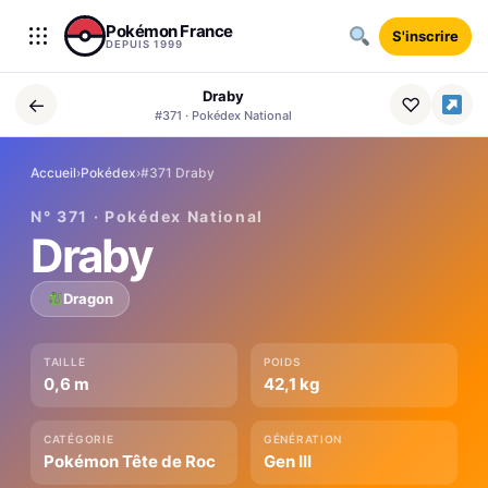
Aller au contenu
Pokémon France
S'inscrire
DEPUIS 1999
Draby
←
♡
#371 · Pokédex National
Accueil
›
Pokédex
›
#371 Draby
N° 371 · Pokédex National
Draby
Dragon
TAILLE
POIDS
0,6 m
42,1 kg
CATÉGORIE
GÉNÉRATION
Pokémon Tête de Roc
Gen III