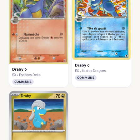
Draby δ
Draby δ
EX : Île des Dragons
EX : Espèces Delta
COMMUNE
COMMUNE