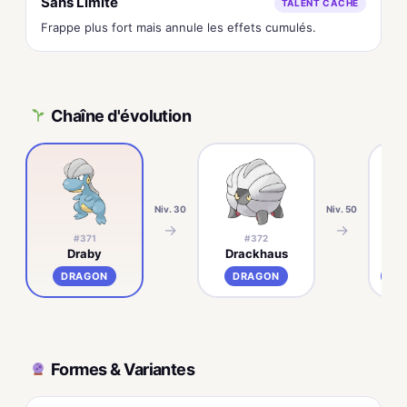
Sans Limite
TALENT CACHÉ
Frappe plus fort mais annule les effets cumulés.
Chaîne d'évolution
Niv. 30
Niv. 50
→
→
#371
#372
Draby
Drackhaus
DRAGON
DRAGON
DR
Formes & Variantes