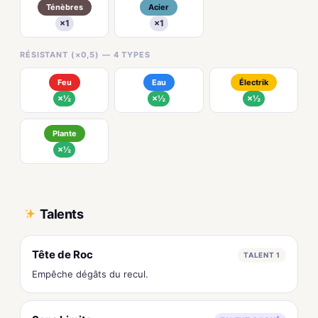
Ténèbres
Acier
×1
×1
RÉSISTANT (×0,5) — 4 TYPES
Feu
Eau
Électrik
×½
×½
×½
Plante
×½
Talents
Tête de Roc
TALENT 1
Empêche dégâts du recul.